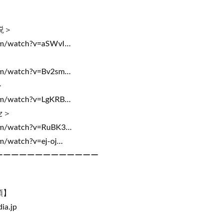
説＞
om/watch?v=aSWvI…
om/watch?v=Bv2sm…
＞
om/watch?v=LgKRB…
セ＞
com/watch?v=RuBK3…
m/watch?v=ej-oj…
ーーーーーーーーーーーーー
頼】
ia.jp