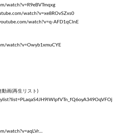
com/watch?v=R9eBVTmqxg
tube.com/watch?v=xe8ROvSZxs0
outube.com/watch?v=q-AFD1qClnE
com/watch?v=Owyb1xmuCYE
動画(再生リスト)
aylist?list=PLaqaS4JH9IWlpfVTn_fQ6oyA349OqVFOj
om/watch?v=aqLVr…