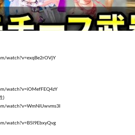
om/watch?v=exqBe2rOVjY
com/watch?v=iOMefFEQ4zY
)
com/watch?v=WmNiUwvms3I
om/watch?v=B5I9EbxyQvg