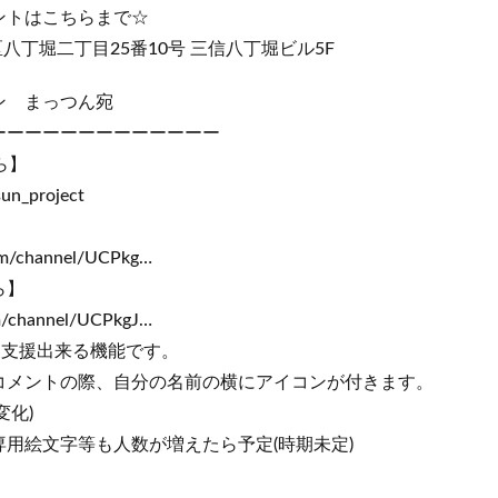
ントはこちらまで☆
中央区八丁堀二丁目25番10号 三信八丁堀ビル5F
ン まっつん宛
ーーーーーーーーーーーーー
ら】
sun_project
om/channel/UCPkg…
ら】
m/channel/UCPkgJ…
を支援出来る機能です。
コメントの際、自分の名前の横にアイコンが付きます。
変化)
用絵文字等も人数が増えたら予定(時期未定)