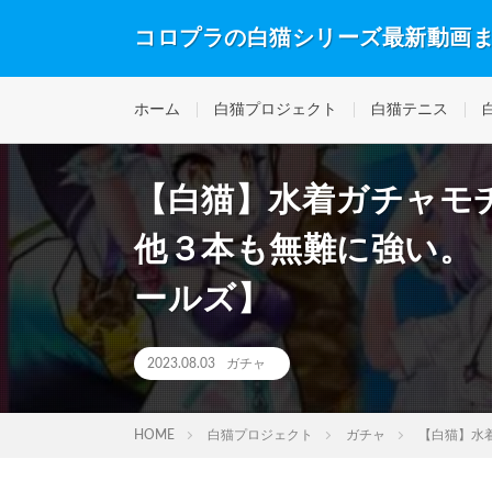
コロプラの白猫シリーズ最新動画
ホーム
白猫プロジェクト
白猫テニス
【白猫】水着ガチャモ
他３本も無難に強い。
ールズ】
2023.08.03
ガチャ
HOME
白猫プロジェクト
ガチャ
【白猫】水