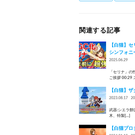
関連する記事
【白猫】セ
シンフォニ
2025.06.29
「セリナ」の性
ご挨拶 00:29
【白猫】ザクザ
2023.08.17
2
武器:シエラ餅(
木、特製[…]
【白猫プロジ