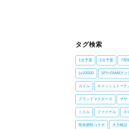
タグ検索
1次予選
2次予選
7周
Lv20000
SPY×FAMILY
カイル
キャッシュトーナ
グランドマスターズ
サヤ
ニエル
ファイナル
ホ
呪術廻戦コラボ
火力検証