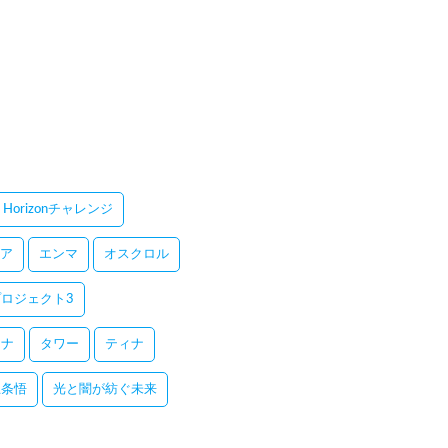
Horizonチャレンジ
ア
エンマ
オスクロル
ロジェクト3
レナ
タワー
ティナ
五条悟
光と闇が紡ぐ未来