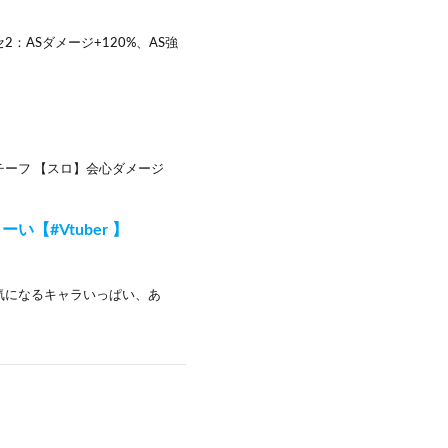
2：ASダメージ+120%、AS強
チーフ 【スロ】会心ダメージ
い【#Vtuber 】
気になるキャラいっぱい、あ