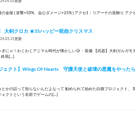
024.05.02更新
金槌 ( 攻撃+50%、会心ダメージ+25% ) アクセ1：リアーナの首飾り アクセ
】 大剣クロカ ★35ハッピー呪怨クリスマス
024.03.31更新
ぎにゃ！わくわくアニマル時代が懐かしい🥲 ・装備 【武器】大剣ガルガモ
終焉[…]
ェクト】Wings Of Hearts 守護天使と破壊の悪魔をやったらー
カとかの話って知らないんだよなって 勧められて始めた白猫プロジェクト、 
ェクトという名前でゲームの[…]