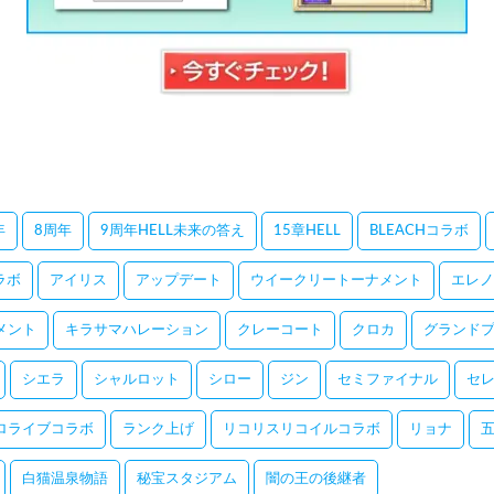
年
8周年
9周年HELL未来の答え
15章HELL
BLEACHコラボ
コラボ
アイリス
アップデート
ウイークリートーナメント
エレノ
メント
キラサマハレーション
クレーコート
クロカ
グランドプ
シエラ
シャルロット
シロー
ジン
セミファイナル
セ
ロライブコラボ
ランク上げ
リコリスリコイルコラボ
リョナ
白猫温泉物語
秘宝スタジアム
闇の王の後継者