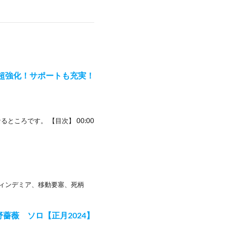
超強化！サポートも充実！
ころです。 【目次】 00:00
石板:ヴィンデミア、移動要塞、死柄
崎野薔薇 ソロ【正月2024】