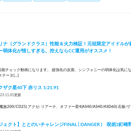
リナ（グランドクラス）性能＆火力検証！元祖限定アイドルが
ー弱体化が惜しすぎる。控えならCC運用がオススメ！
能チェック動画になります。 超強化の反面、シンフォニーの弱体化は気になると
 ステータ[…]
ク星40下 赤リス 1:21.91
023.11.05更新
魔族200/CD25) アクセ: リアーナ、オファー星4(AS40/AS40/ASD60) 
ェクト】ととのいチャレンジFINAL ( DANGER ) 呪術2釘