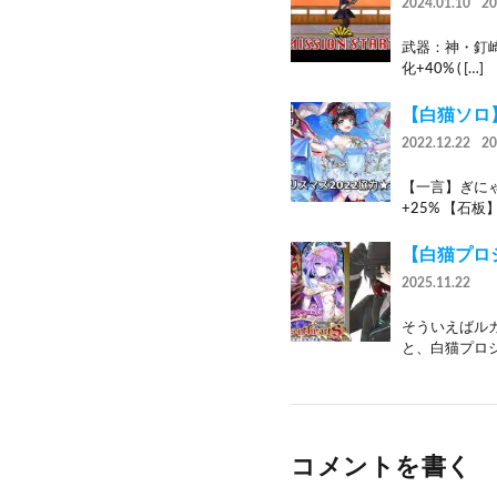
2024.01.10
2
武器：神・釘崎の
化+40% ( […]
【白猫ソロ
2022.12.22
2
【一言】ぎにゃ
+25% 【石板】
【白猫プロジ
2025.11.22
そういえばル
と、白猫プロジ
コメントを書く