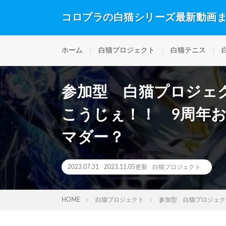
コロプラの白猫シリーズ最新動画
ホーム
白猫プロジェクト
白猫テニス
参加型 白猫プロジェク
こうじぇ！！ 9周年
マダー？
2023.07.31
2023.11.05更新
白猫プロジェクト
HOME
白猫プロジェクト
参加型 白猫プロジェク