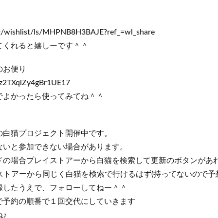
z/wishlist/ls/MHPNB8H3BAJE?ref_=wl_share
てくれると嬉しーです＾＾
のお便り
nk/z2TXqiZy4gBr1UE17
でよかったら使ってみてね＾＾
の白猫プロジェクト開催中です。
ないと参加できない場合があります。
ドの場合プレイストアーから白猫を検索して更新のボタンがあ
プルストアーから同じく白猫を検索で行けるはず(持ってないので予
録したうえで、フォローしてねー＾＾
で予約の順番で１回交代にしていきます
♪