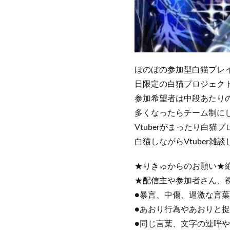
ほのぼの参加型白猫プレ
日限定の白猫プロジェク
参加希望者は中段あたり
多くなったらチーム制にし
Vtuberがまったり白猫
白猫しながらVtuber雑談
★りきゅからのお願い★絶
★配信主や参加者さん、視
●暴言、中傷、過激な言葉
●あおり行為やあおりと
●同じ言葉、文字の連呼