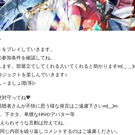
イ
トをプレイしていきます。
の参加条件を確認してね。
ます。部屋立てしてくれる人いてくれると助かりますm(＿＿)
プロジェクトを楽しんでいきます♪
し～ましょ(歌等)♪
対守ってね💖
聴者さんが不快に思う様な発言はご遠慮下さいm(__)m
、下ネタ、卑猥なHNやアバター等
捉えられそうな言動は控えてね。
や同じ内容を繰り返しコメントするのはご遠慮ください。