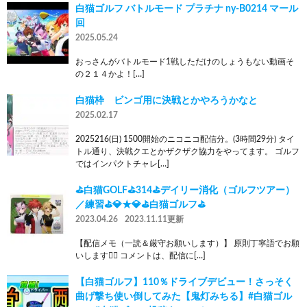
白猫ゴルフ バトルモード プラチナ ny-B0214 マール
回
2025.05.24
おっさんがバトルモード1戦しただけのしょうもない動画そ
の２１４かよ！[…]
白猫枠 ビンゴ用に決戦とかやろうかなと
2025.02.17
2025216(日) 1500開始のニコニコ配信分。(3時間29分) タイ
トル通り、決戦クエとかザクザク協力をやってます。 ゴルフ
ではインパクトチャレ[…]
⛳白猫GOLF⛳314⛳デイリー消化（ゴルフツアー）
／練習⛳💎★💎⛳白猫ゴルフ⛳
2023.04.26
2023.11.11更新
【配信メモ（一読＆厳守お願いします）】 原則丁寧語でお願
いします🙇‍♂️ コメントは、配信に[…]
【白猫ゴルフ】110％ドライブデビュー！さっそく
曲げ撃ち使い倒してみた【鬼灯みちる】#白猫ゴル