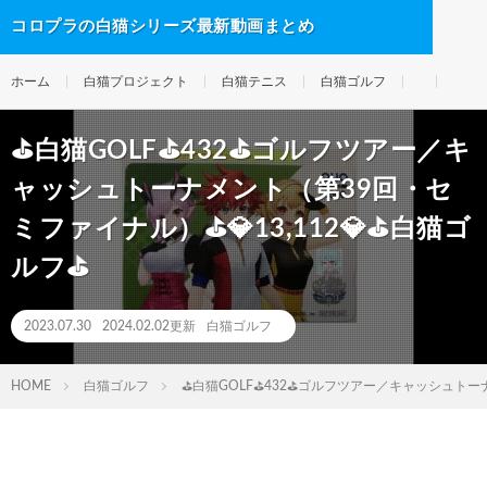
コロプラの白猫シリーズ最新動画まとめ
ホーム
白猫プロジェクト
白猫テニス
白猫ゴルフ
⛳白猫GOLF⛳432⛳ゴルフツアー／キ
ャッシュトーナメント（第39回・セ
ミファイナル）⛳💎13,112💎⛳白猫ゴ
ルフ⛳
2023.07.30
2024.02.02更新
白猫ゴルフ
HOME
白猫ゴルフ
⛳白猫GOLF⛳432⛳ゴルフツアー／キャッシュトーナ