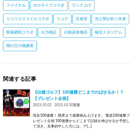
ファイナル
ホロライブコラボ
ランク上げ
リコリスリコイルコラボ
リョナ
五条悟
光と闇が紡ぐ未来
呪術廻戦コラボ
火力検証
白猫温泉物語
秘宝スタジアム
闇の王の後継者
関連する記事
【白猫ゴルフ】100連勝どこまでのばせるか！？
【プレゼント企画】
2023.10.02
2023.10.30更新
現在100連勝！ 限界まで連勝積み上げます。 緊急100連勝プ
レゼント企画 100連勝からどこまで記録を伸ばせるか予想し
て頂き、見事的中した方には、ア[…]