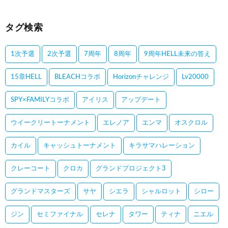
タグ検索
1次予選
2次予選
7周年
8周年
9周年HELL未来の答え
15章HELL
BLEACHコラボ
Horizonチャレンジ
Lv20000
SPY×FAMILYコラボ
アイリス
アップデート
ウイークリートーナメント
エレノア
エンマ
オスクロル
カイル
キャッシュトーナメント
キラサマハレーション
クレーコート
クロカ
グランドプロジェクト3
グランドマスターズ
サヤ
シエラ
シャルロット
シロー
ジン
セミファイナル
セレナ
タワー
ティナ
ニエル