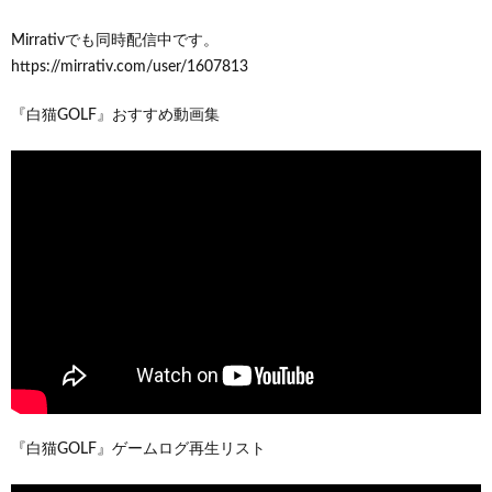
Mirrativでも同時配信中です。
https://mirrativ.com/user/1607813
『白猫GOLF』おすすめ動画集
『白猫GOLF』ゲームログ再生リスト