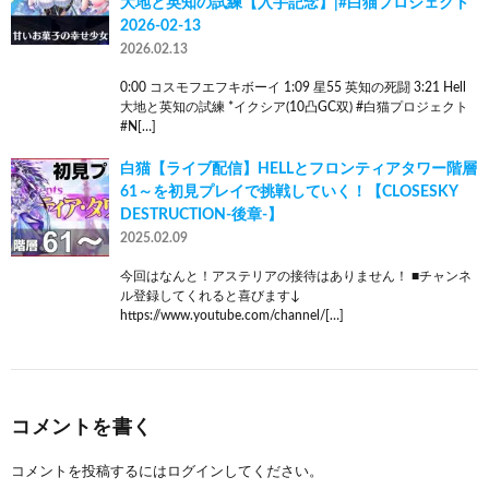
大地と英知の試練【入手記念】|#白猫プロジェクト
2026-02-13
2026.02.13
0:00 コスモフエフキボーイ 1:09 星55 英知の死闘 3:21 Hell
大地と英知の試練 *イクシア(10凸GC双) #白猫プロジェクト
#N[…]
白猫【ライブ配信】HELLとフロンティアタワー階層
61～を初見プレイで挑戦していく！【CLOSESKY
DESTRUCTION-後章-】
2025.02.09
今回はなんと！アステリアの接待はありません！ ■チャンネ
ル登録してくれると喜びます↓
https://www.youtube.com/channel/[…]
コメントを書く
コメントを投稿するには
ログイン
してください。