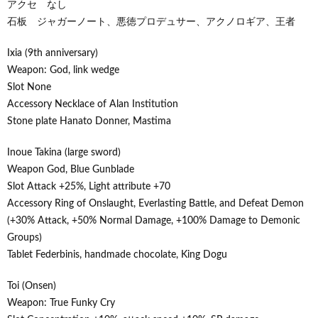
アクセ なし
石板 ジャガーノート、悪徳プロデュサー、アクノロギア、王者
Ixia (9th anniversary)
Weapon: God, link wedge
Slot None
Accessory Necklace of Alan Institution
Stone plate Hanato Donner, Mastima
Inoue Takina (large sword)
Weapon God, Blue Gunblade
Slot Attack +25%, Light attribute +70
Accessory Ring of Onslaught, Everlasting Battle, and Defeat Demon
(+30% Attack, +50% Normal Damage, +100% Damage to Demonic
Groups)
Tablet Federbinis, handmade chocolate, King Dogu
Toi (Onsen)
Weapon: True Funky Cry