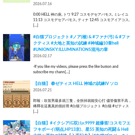
2026.07.16
0:00 HELL 神の座, トワ 9:27 コスモデセアバモス, ミレイユ
11:13 コスモデセアバモス, ティナ 12:45 コスモアイアコス,
[…]
#白猫プロジェクト #ノア(槍) & #ファナ(弓) & #ファ
クティス #大地と英知の試練 #神域編10章hell
#UNIONSKY:ILLUMINATIONS混沌の章
2026.02.17
-If you like my videos, please press the like button and
subscribe my chann[…]
【白猫】 拳ゼティス HELL 神域の試練IV ソロ
2026.07.21
郎報：吹笛男最多就三隻，全拆掉就能安心打 儘管傷害不高，
稀釋在這裏真的很好用 #白猫プロジェクト #白猫 #ゼティス
[…]
【白猫】#イクシア(G双):Lv.9999 超爆笛!コスモフエ
フキボーイ(弱点,HP13京)、星55 英知の死闘 & Hell