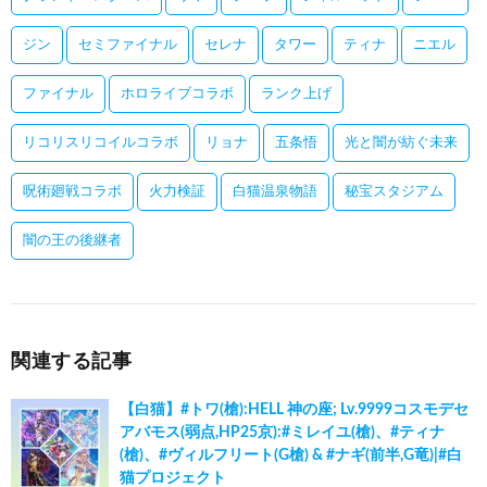
ジン
セミファイナル
セレナ
タワー
ティナ
ニエル
ファイナル
ホロライブコラボ
ランク上げ
リコリスリコイルコラボ
リョナ
五条悟
光と闇が紡ぐ未来
呪術廻戦コラボ
火力検証
白猫温泉物語
秘宝スタジアム
闇の王の後継者
関連する記事
【白猫】#トワ(槍):HELL 神の座; Lv.9999コスモデセ
アバモス(弱点,HP25京):#ミレイユ(槍)、#ティナ
(槍)、#ヴィルフリート(G槍) & #ナギ(前半,G竜)|#白
猫プロジェクト