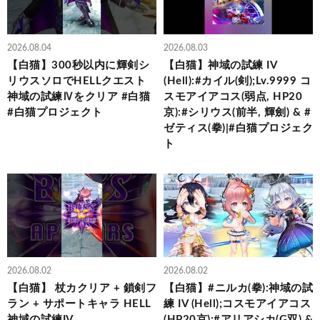
2026.08.04
2026.08.03
【白猫】300秒以内に輝剣シ
【白猫】神域の試練 IV
リウスソロでHELLクエスト
(Hell):#カイル(剣);Lv.9999 コ
神域の試練Ⅳをクリア #白猫
スモアイアコス(弱点, HP20
#白猫プロジェクト
京):#シリウス(前半, 輝劍) & #
ゼティス(拳)|#白猫プロジェク
ト
2026.08.02
2026.08.02
【白猫】 杖カクリア + 鎖剣フ
【白猫】#ニルカ(拳):神域の試
ラン + サポートキャラ HELL
練 IV (Hell);コスモアイアコス
神域の試練IV
(HP20京):#アリアシカ(G双) &