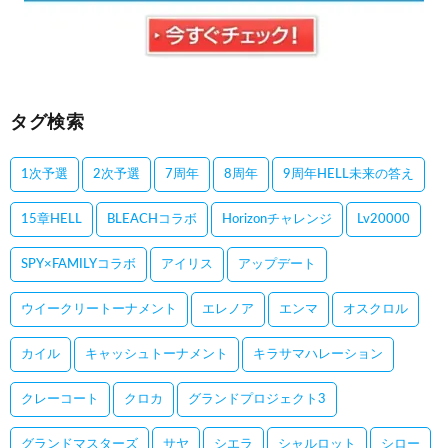
タグ検索
1次予選
2次予選
7周年
8周年
9周年HELL未来の答え
15章HELL
BLEACHコラボ
Horizonチャレンジ
Lv20000
SPY×FAMILYコラボ
アイリス
アップデート
ウイークリートーナメント
エレノア
エンマ
オスクロル
カイル
キャッシュトーナメント
キラサマハレーション
クレーコート
クロカ
グランドプロジェクト3
グランドマスターズ
サヤ
シエラ
シャルロット
シロー