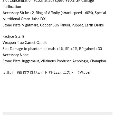
Slot Concentration +10%, attack speed +10%, SP damage
nullification
Accessory Strike +2, Ring of Affinity (attack speed +60%), Special
Nutritional Green Juice DX
Stone Plate Nightmare, Copper Sun Tanuki, Puppet, Earth Drake
Factice (staff)
Weapon True Garnet Candle
Slot Damage to phantom animals +4%, SP +4%, BP gained +30
Accessory None
Stone Plate Juggernaut, Villainous Produser, Acnologia, Champion
＃鹿乃 #白猫プロジェクト #HLEEクエスト #Vtuber