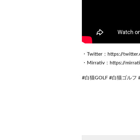
・Twitter：https://twitte
・Mirrativ：https://mirrat
#白猫GOLF #白猫ゴルフ 