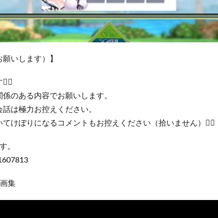
お願いします）】
‍♂️
関係のある内容でお願いします。
会話は極力お控えください。
てけぼりになるコメントもお控えください（拾いません）🙇‍♂️
です。
/1607813
動画集