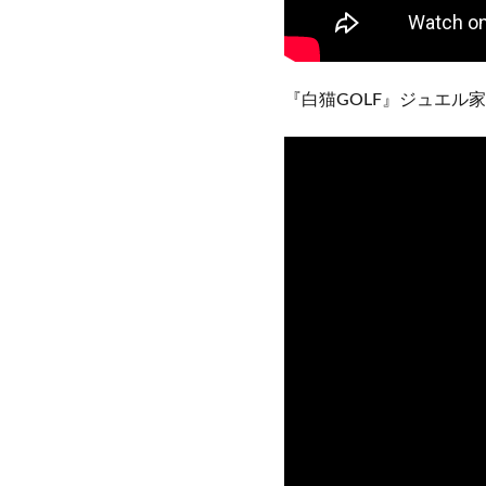
『白猫GOLF』ジュエル