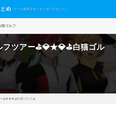
まとめ
ゲーム動画を色々まとめてみました。
白猫ゴルフ
ゴルフツアー⛳💎★💎⛳白猫ゴル
ー⛳💎★💎⛳白猫ゴルフ⛳