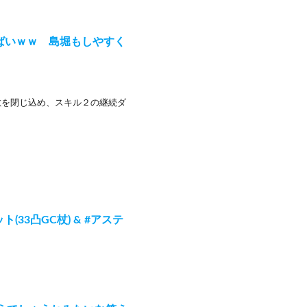
ばいｗｗ 島堀もしやすく
敵を閉じ込め、スキル２の継続ダ
(33凸GC杖) & #アステ