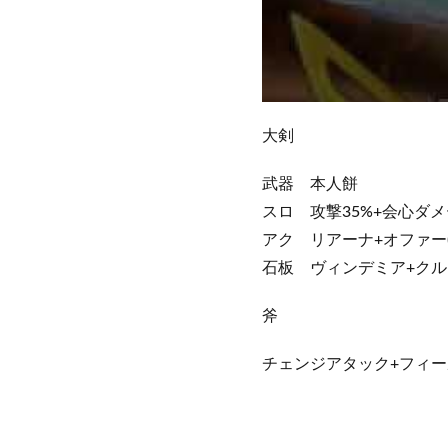
大剣
武器 本人餅
スロ 攻撃35%+会心ダメ
アク リアーナ+オファー(通
石板 ヴィンデミア+クル
斧
チェンジアタック+フィ