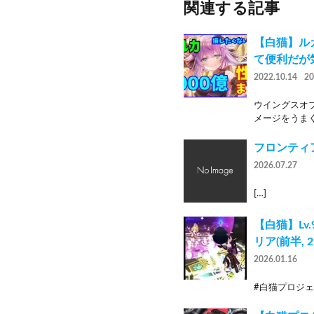
関連する記事
【白猫】ル
て便利だが
2022.10.14
2
ウイングスオ
メージをうまく
フロンティア
2026.07.27
[…]
【白猫】Lv.
リア(前半, 
2026.01.16
#白猫プロジェク