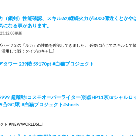
カ（鎖剣）性能確認、スキル2の継続火力が5000億近くとかや
気になる事があります。
023.12.08更新
ブハーツ３の「ルカ」の性能を確認してきました。 必要に応じてスキル１で
活用して戦うタイプのキャ[…]
タワー 239階 59170pt #白猫プロジェクト
9999 超躍動!コスモオーバーライター(弱点HP11京):#シャルロット
29凸GC輝)|#白猫プロジェクト#shorts
ト #NEWWORLDS[…]