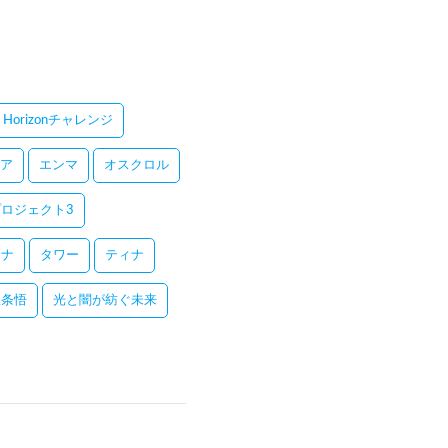
Horizonチャレンジ
ア
エンマ
オスクロル
ロジェクト3
レナ
タワー
ティナ
五条悟
光と闇が紡ぐ未来