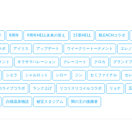
年
8周年
9周年HELL未来の答え
15章HELL
BLEACHコラボ
コラボ
アイリス
アップデート
ウイークリートーナメント
エレノ
メント
キラサマハレーション
クレーコート
クロカ
グランドプ
シエラ
シャルロット
シロー
ジン
セミファイナル
セ
ロライブコラボ
ランク上げ
リコリスリコイルコラボ
リョナ
白猫温泉物語
秘宝スタジアム
闇の王の後継者