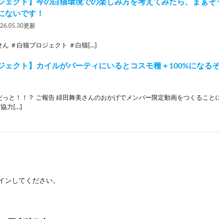
ジェクト】今の白猫環境での楽しみ方を考えてみたら、まぁそ
にないです！
026.05.30更新
ん ＃白猫プロジェクト ＃白猫[…]
ジェクト】カイルがパーティにいるとコスモ種＋100%になるぞ
っと！！？ ご報告 緋田舞美さんのおかげでメンバー限定動画をつくることに
協力[…]
イン
してください。