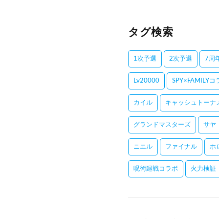
タグ検索
1次予選
2次予選
7周
Lv20000
SPY×FAMILY
カイル
キャッシュトーナ
グランドマスターズ
サヤ
ニエル
ファイナル
ホ
呪術廻戦コラボ
火力検証