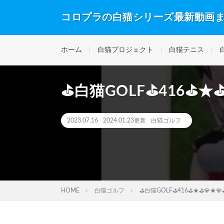
コロプラの白猫シリーズ最新動画
ホーム
白猫プロジェクト
白猫テニス
⛳白猫GOLF⛳416⛳★
2023.07.16
2024.01.23更新
白猫ゴルフ
HOME
白猫ゴルフ
⛳白猫GOLF⛳416⛳★⛳💎★