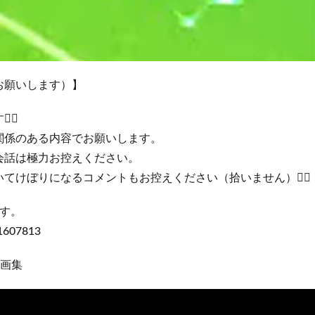
お願いします）】
‍♂️
関係のある内容でお願いします。
会話は極力お控えください。
てけぼりになるコメントもお控えください（拾いません）🙇‍♂️
です。
/1607813
動画集