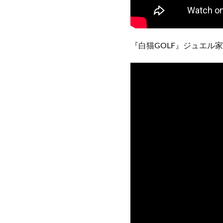
『白猫GOLF』ジュエル