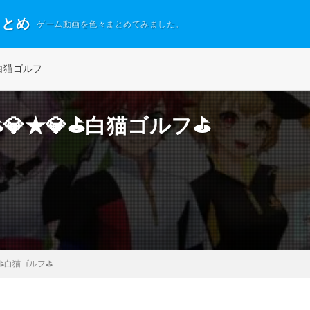
まとめ
ゲーム動画を色々まとめてみました。
白猫ゴルフ
⛳💎★💎⛳白猫ゴルフ⛳
💎⛳白猫ゴルフ⛳