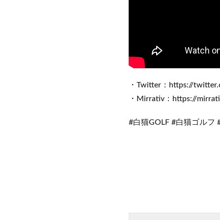
・Twitter：https://twitte
・Mirrativ：https://mirrat
#白猫GOLF #白猫ゴルフ 