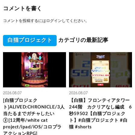
コメントを書く
コメントを投稿するには
ログイン
してください。
白猫プロジェクト
カテゴリの最新記事
2026.08.07
2026.08.07
[白猫プロジェク
【白猫】フロンティアタワー
ト]ALIVED:CHRONICLE/3人
244階 カクリアなし編成 6
当たるまでガチャしたい
秒59502【白猫プロジェク
②[12周年/white cat
ト】#白猫プロジェクト #白
project/ipad/iOS/コロプラ
猫 #shorts
アクションRPG]