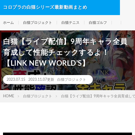
コロプラの白猫シリーズ最新動画まとめ
ホーム
白猫プロジェクト
白猫テニス
白猫ゴルフ
白猫【ライブ配信】9周年キャラ全員
育成して性能チェックするよ！
【LINK NEW WORLD’S】
2023.07.15
2023.11.07更新
白猫プロジェクト
HOME
白猫プロジェクト
白猫【ライブ配信】9周年キャラ全員育成して性能