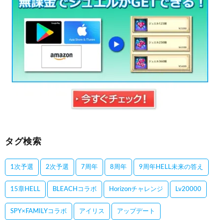
タグ検索
1次予選
2次予選
7周年
8周年
9周年HELL未来の答え
15章HELL
BLEACHコラボ
Horizonチャレンジ
Lv20000
SPY×FAMILYコラボ
アイリス
アップデート