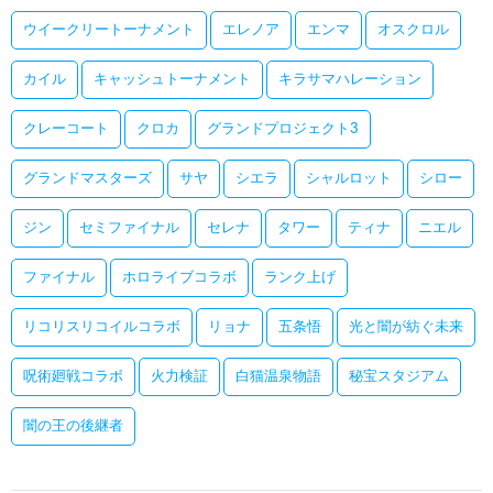
ウイークリートーナメント
エレノア
エンマ
オスクロル
カイル
キャッシュトーナメント
キラサマハレーション
クレーコート
クロカ
グランドプロジェクト3
グランドマスターズ
サヤ
シエラ
シャルロット
シロー
ジン
セミファイナル
セレナ
タワー
ティナ
ニエル
ファイナル
ホロライブコラボ
ランク上げ
リコリスリコイルコラボ
リョナ
五条悟
光と闇が紡ぐ未来
呪術廻戦コラボ
火力検証
白猫温泉物語
秘宝スタジアム
闇の王の後継者