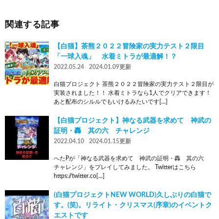
関連する記事
【白猫】茶熊２０２２冒険家の実力テスト２限目
「一球入魂」 水着ミトラが最適解！？
2022.05.24
2024.01.09更新
白猫プロジェクト 茶熊２０２２冒険家の実力テスト２限目が
実装されました！！ 水着ミトラなら1人でクリアできます！
あと配布のシルルでもいけるみたいです[…]
【白猫プロジェクト】神なる武器を求めて 神武の
証明・轟 其の六 チャレンジ
2022.04.10
2024.01.15更新
へたPが「神なる武器を求めて 神武の証明・轟 其の六
チャレンジ」をプレイしてみました。 Twitterはこちら
https://twitter.co[…]
(白猫プロジェクトNEW WORLD)久しぶりの白猫で
す。(笑)。リライト・クリスマス(序章)のイベントク
エストです