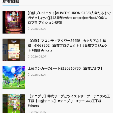
新着動画
[白猫プロジェクト]ALIVED:CHRONICLE/3人当たるまで
ガチャしたい②[12周年/white cat project/ipad/iOS/コ
ロプラ アクションRPG]
2026.08.07
【白猫】フロンティアタワー244階 カクリアなし編
成 6秒59502【白猫プロジェクト】#白猫プロジェク
ト #白猫 #shorts
2026.08.07
上位ランカーのレート戦 20260730【白猫ゴルフ】
2026.08.07
【テニプリ】零式サーブとツイストサーブ テニスの王
子様【白猫テニス】 #テニプリ #テニスの王子様
#shorts
2026.08.07