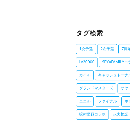
タグ検索
1次予選
2次予選
7周
Lv20000
SPY×FAMILY
カイル
キャッシュトーナ
グランドマスターズ
サヤ
ニエル
ファイナル
ホ
呪術廻戦コラボ
火力検証