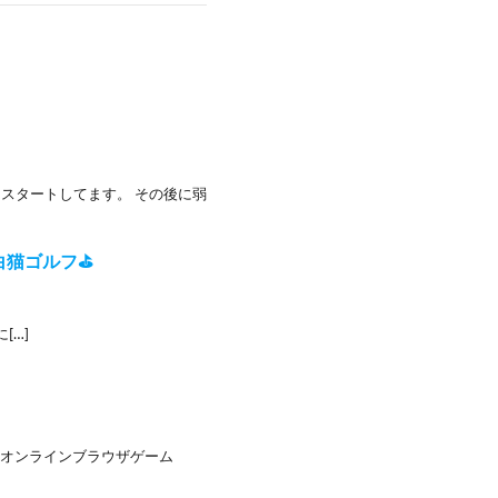
化からスタートしてます。 その後に弱
⛳白猫ゴルフ⛳
[…]
ペナ風オンラインブラウザゲーム