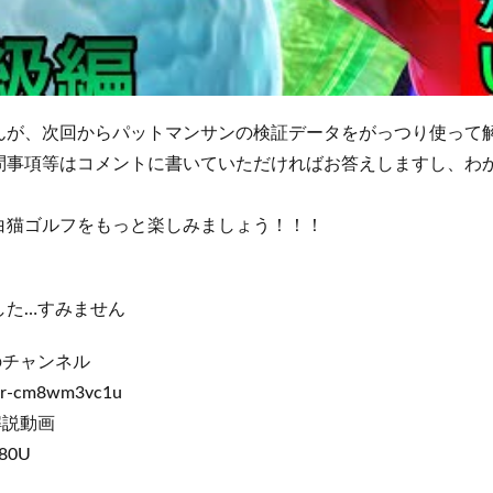
んが、次回からパットマンサンの検証データをがっつり使って
問事項等はコメントに書いていただければお答えしますし、わ
！
白猫ゴルフをもっと楽しみましょう！！！
した…すみません
のチャンネル
ser-cm8wm3vc1u
解説動画
p80U