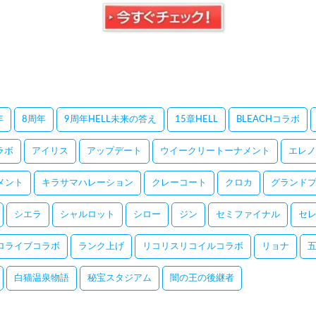
年
8周年
9周年HELL未来の答え
15章HELL
BLEACHコラボ
コラボ
アイリス
アップデート
ウイークリートーナメント
エレノ
メント
キラサマハレーション
クレーコート
クロカ
グランドプ
シエラ
シャルロット
シロー
ジン
セミファイナル
セ
ロライブコラボ
ランク上げ
リコリスリコイルコラボ
リョナ
白猫温泉物語
秘宝スタジアム
闇の王の後継者