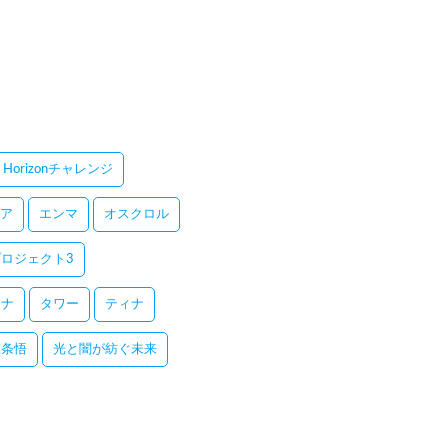
Horizonチャレンジ
ア
エンマ
オスクロル
ロジェクト3
レナ
タワー
ティナ
五条悟
光と闇が紡ぐ未来