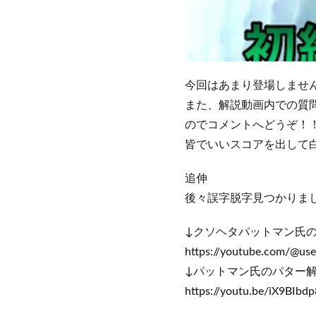
今回はあまり登場しませ
また、解説動画内での質
のでコメントへどうぞ！
皆でいいスコアを出して
追伸
後々誤字脱字見つかりま
↓クソヘタパットマン氏
https://youtube.com/@u
↓パットマン氏のパター
https://youtu.be/iX9BIbd