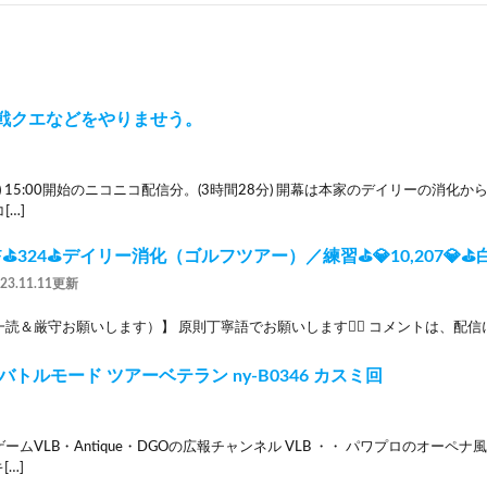
戦クエなどをやりませう。
7(日) 15:00開始のニコニコ配信分。(3時間28分) 開幕は本家のデイリーの消
[…]
F⛳324⛳デイリー消化（ゴルフツアー）／練習⛳💎10,207💎
023.11.11更新
読＆厳守お願いします）】 原則丁寧語でお願いします🙇‍♂️ コメントは、配信に
バトルモード ツアーベテラン ny-B0346 カスミ回
ームVLB・Antique・DGOの広報チャンネル VLB ・・ パワプロのオー
キ[…]