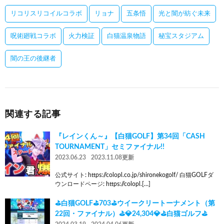
リコリスリコイルコラボ
リョナ
五条悟
光と闇が紡ぐ未来
呪術廻戦コラボ
火力検証
白猫温泉物語
秘宝スタジアム
闇の王の後継者
関連する記事
『レインくん～』【白猫GOLF】第34回「CASH
TOURNAMENT」セミファイナル!!
2023.06.23
2023.11.08更新
公式サイト: https://colopl.co.jp/shironekogolf/ 白猫GOLFダ
ウンロードページ: https://colopl.[…]
⛳白猫GOLF⛳703⛳ウイークリートーナメント（第
22回・ファイナル）⛳💎24,304💎⛳白猫ゴルフ⛳