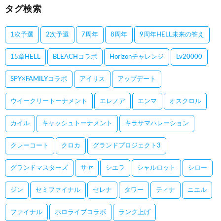
タグ検索
1次予選
2次予選
7周年
8周年
9周年HELL未来の答え
15章HELL
BLEACHコラボ
Horizonチャレンジ
Lv20000
SPY×FAMILYコラボ
アイリス
アップデート
ウイークリートーナメント
エレノア
エンマ
オスクロル
カイル
キャッシュトーナメント
キラサマハレーション
クレーコート
クロカ
グランドプロジェクト3
グランドマスターズ
サヤ
シエラ
シャルロット
シロー
ジン
セミファイナル
セレナ
タワー
ティナ
ニエル
ファイナル
ホロライブコラボ
ランク上げ