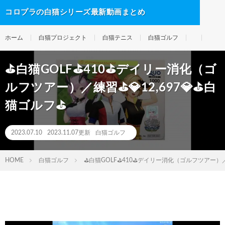
コロプラの白猫シリーズ最新動画まとめ
ホーム
白猫プロジェクト
白猫テニス
白猫ゴルフ
⛳白猫GOLF⛳410⛳デイリー消化（ゴ
ルフツアー）／練習⛳💎12,697💎⛳白
猫ゴルフ⛳
2023.07.10
2023.11.07更新
白猫ゴルフ
HOME
白猫ゴルフ
⛳白猫GOLF⛳410⛳デイリー消化（ゴルフツアー）／練