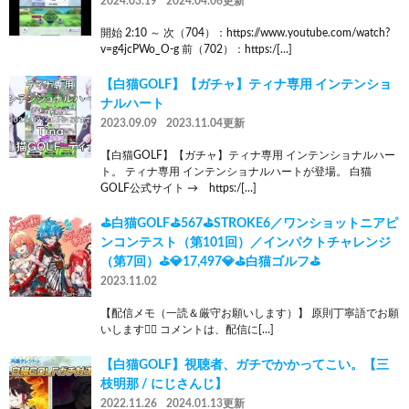
2024.03.19
2024.04.06更新
開始 2:10 ～ 次（704）：https://www.youtube.com/watch?
v=g4jcPWo_O-g 前（702）：https:/[…]
【白猫GOLF】【ガチャ】ティナ専用 インテンショ
ナルハート
2023.09.09
2023.11.04更新
【白猫GOLF】【ガチャ】ティナ専用 インテンショナルハー
ト。 ティナ専用 インテンショナルハートが登場。 白猫
GOLF公式サイト → https:/[…]
⛳白猫GOLF⛳567⛳STROKE6／ワンショットニアピ
ンコンテスト（第101回）／インパクトチャレンジ
（第7回）⛳💎17,497💎⛳白猫ゴルフ⛳
2023.11.02
【配信メモ（一読＆厳守お願いします）】 原則丁寧語でお願
いします🙇‍♂️ コメントは、配信に[…]
【白猫GOLF】視聴者、ガチでかかってこい。【三
枝明那 / にじさんじ】
2022.11.26
2024.01.13更新