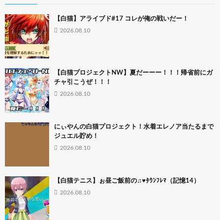
【白猫】アライブド#17 コレが俺の戦いだー！
2026.08.10
【白猫プロジェクトNW】夏だーーー！！！帰省前にガ
チャ引こうぜ！！！
2026.08.10
にぃやんの白猫プロジェクト！水着エレノア当たるまで
ジュエル貯め！
2026.08.10
【白猫テニス】ぉ昼ご飯前の♫♥ﾀｳﾝﾌﾚﾏ（記憶14）
2026.08.10