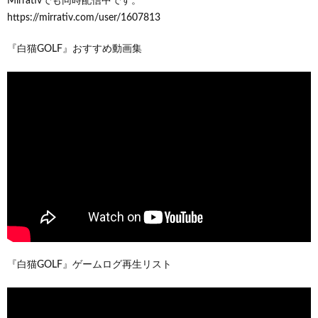
Mirrativでも同時配信中です。
https://mirrativ.com/user/1607813
『白猫GOLF』おすすめ動画集
『白猫GOLF』ゲームログ再生リスト