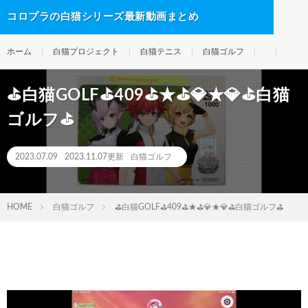
コロプラの白猫シリーズ最新動画まとめ
ホーム
白猫プロジェクト
白猫テニス
白猫ゴルフ
⛳白猫GOLF⛳409⛳★⛳💎★💎⛳白猫
ゴルフ⛳
2023.07.09
2023.11.07更新
白猫ゴルフ
HOME
白猫ゴルフ
⛳白猫GOLF⛳409⛳★⛳💎★💎⛳白猫ゴルフ⛳