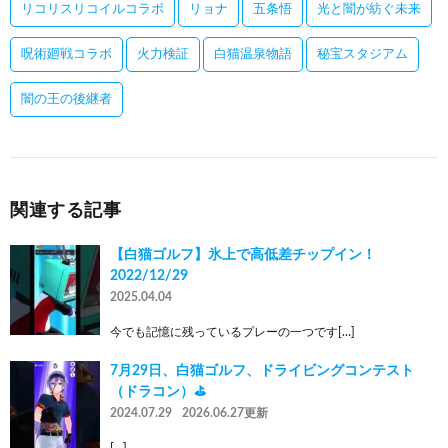
リコリスリコイルコラボ
リョナ
五条悟
光と闇が紡ぐ未来
呪術廻戦コラボ
火力検証
白猫温泉物語
秘宝スタジアム
闇の王の後継者
関連する記事
【白猫ゴルフ】氷上で高低差チップイン！
2022/12/29
2025.04.04
今でも記憶に残っているプレーの一つです[…]
7月29日、白猫ゴルフ、ドライビングコンテスト
（ドラコン）⛳️
2024.07.29
2026.06.27更新
[…]