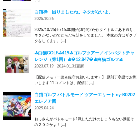
白猫枠 困りましたね。ネタがないよ。
2025.10.26
2025/10/25(土) 15:00開始(3時間29分) タイトルにある通り、
ネタがないのでだらだら話をしてました。 本家の方はザクザ
クをしてます。[…]
⛳白猫GOLF⛳419⛳ゴルフツアー／インパクトチャ
レンジ（第1回）⛳💎12,847💎⛳白猫ゴルフ⛳
2023.07.19
2024.01.31更新
【配信メモ（一読＆厳守お願いします）】 原則丁寧語でお願
いします🙇‍♂️ コメントは、配信に[…]
白猫ゴルフ バトルモード ツアーエリート ny-B0202
エレノア回
2025.04.24
おっさんがバトルモード1戦しただけのしょうもない動画そ
の２０２かよ！[…]