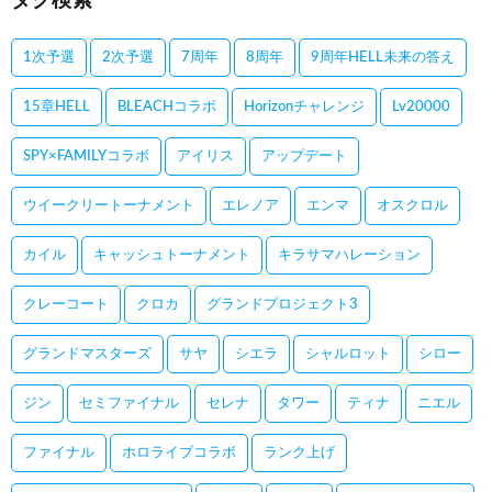
タグ検索
1次予選
2次予選
7周年
8周年
9周年HELL未来の答え
15章HELL
BLEACHコラボ
Horizonチャレンジ
Lv20000
SPY×FAMILYコラボ
アイリス
アップデート
ウイークリートーナメント
エレノア
エンマ
オスクロル
カイル
キャッシュトーナメント
キラサマハレーション
クレーコート
クロカ
グランドプロジェクト3
グランドマスターズ
サヤ
シエラ
シャルロット
シロー
ジン
セミファイナル
セレナ
タワー
ティナ
ニエル
ファイナル
ホロライブコラボ
ランク上げ