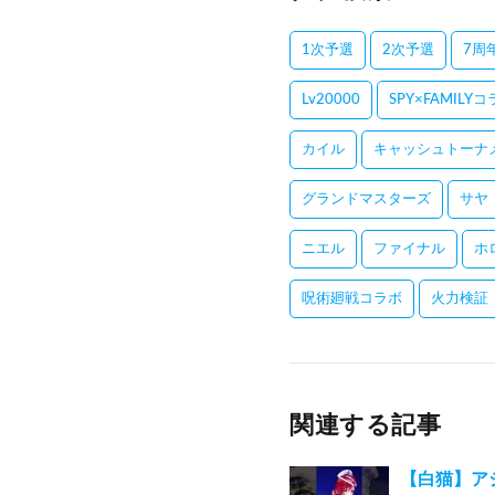
1次予選
2次予選
7周
Lv20000
SPY×FAMILY
カイル
キャッシュトーナ
グランドマスターズ
サヤ
ニエル
ファイナル
ホ
呪術廻戦コラボ
火力検証
関連する記事
【白猫】アジ