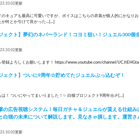
023.10.02更新
ドのキュアも最高に可愛いですが、ボイスはこちらの衣装が個人的にかなりお
が何とか引けて良かった…[…]
ジェクト】夢幻のネバーランド！コヨミ狙い！ジュエル300個
023.10.02更新
ろしくお願いします！ https://www.youtube.com/channel/UCJtEHGtaC
ジェクト】ついに9周年☆貯めてたジュエルぶっ込むぞ！
は！ ついにやってまいりました！✨️ 白猫プロジェクト9周年㊗️🎉[…]
撃の広告視聴システム！毎日ガチャ＆ジュエルが貰える仕組み
と白猫の未来について解説します。見なきゃ損します。運営さ
023.10.02更新