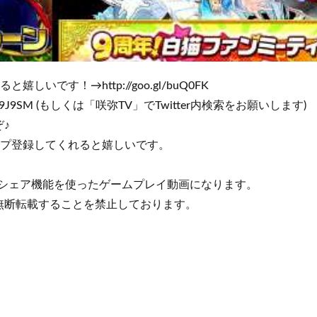
しいです！→http://goo.gl/buQ0FK
oo.gl/Y9J9SM (もしくは「咲弥TV」でTwitter内検索をお願いします)
♪
ップ登録してくれると嬉しいです。
のシェア機能を使ったゲームプレイ動画になります。
無断転載することを禁止しております。