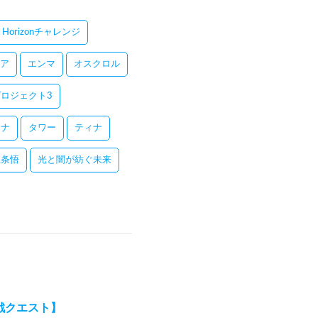
Horizonチャレンジ
ア
エンマ
オスクロル
ロジェクト3
レナ
タワー
ティナ
五条悟
光と闇が紡ぐ未来
決戦クエスト】