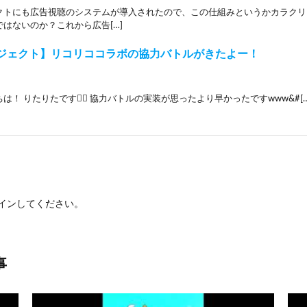
クトにも広告視聴のシステムが導入されたので、この仕組みというかカラクリ
はないのか？これから広告[…]
ジェクト】リコリココラボの協力バトルがきたよー！
は！ りたりたです🙇‍♀️ 協力バトルの実装が思ったより早かったですwww&#[…
イン
してください。
事