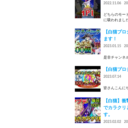
2022.11.06
2
どちらのモー
に吸われました
【白猫プロ
ます！
2023.01.15
2
是非チャンネル登録よ
【白猫プロ
2023.07.14
皆さんこんにち
【白猫】衝
でカラクリ
す。
2023.02.02
2