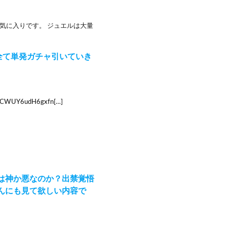
気に入りです。 ジュエルは大量
全て単発ガチャ引いていき
WUY6udH6gxfn[…]
は神か悪なのか？出禁覚悟
んにも見て欲しい内容で