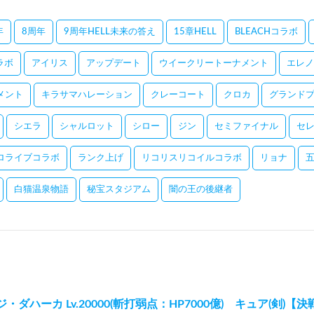
年
8周年
9周年HELL未来の答え
15章HELL
BLEACHコラボ
コラボ
アイリス
アップデート
ウイークリートーナメント
エレノ
メント
キラサマハレーション
クレーコート
クロカ
グランドプ
シエラ
シャルロット
シロー
ジン
セミファイナル
セ
ロライブコラボ
ランク上げ
リコリスリコイルコラボ
リョナ
白猫温泉物語
秘宝スタジアム
闇の王の後継者
・ダハーカ Lv.20000(斬打弱点：HP7000億) キュア(剣)【