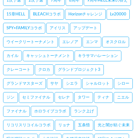
1次予選
2次予選
7周年
8周年
9周年HELL未来の答え
15章HELL
BLEACHコラボ
Horizonチャレンジ
Lv20000
SPY×FAMILYコラボ
アイリス
アップデート
ウイークリートーナメント
エレノア
エンマ
オスクロル
カイル
キャッシュトーナメント
キラサマハレーション
クレーコート
クロカ
グランドプロジェクト3
グランドマスターズ
サヤ
シエラ
シャルロット
シロー
ジン
セミファイナル
セレナ
タワー
ティナ
ニエル
ファイナル
ホロライブコラボ
ランク上げ
リコリスリコイルコラボ
リョナ
五条悟
光と闇が紡ぐ未来