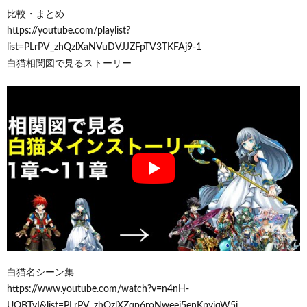
比較・まとめ
https://youtube.com/playlist?
list=PLrPV_zhQzlXaNVuDVJJZFpTV3TKFAj9-1
白猫相関図で見るストーリー
白猫名シーン集
https://www.youtube.com/watch?v=n4nH-
UOBTvI&list=PLrPV_zhQzlXZqp6roNweej5enKpvjqW5j