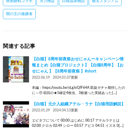
呪術廻戦コラボ
火力検証
白猫温泉物語
秘宝スタジアム
闇の王の後継者
関連する記事
【白猫】8周年前夜祭おせにゃんーキャンペーン情
報まとめ【白猫プロジェクト】【白猫8周年】【お
せにゃん 】【8周年前夜祭 】#short
2022.06.19
2024.01.07更新
本編：https://youtu.be/yLgJoQfF64A 凱旋ガチャ期待したの
に～🥺 前回の★5確定4枚虫、3枚被った実績あった[…]
【白猫】元介入組織アテル・ラナ【白猫用語解説】
2022.01.29
2024.04.13更新
エピタフについて 00:00 はじめに 00:17 アテルラナとは
02:00 クロカ 02:49 シロー 03:57 アピス 04:51 イズネ 0[…]