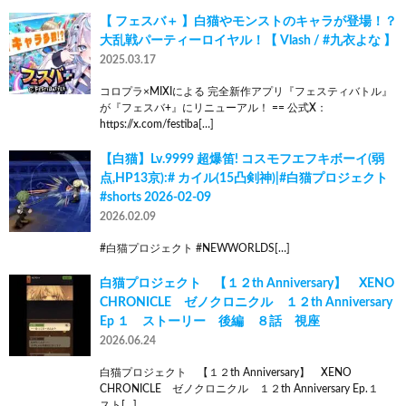
【 フェスバ＋ 】白猫やモンストのキャラが登場！？
大乱戦パーティーロイヤル！【 Vlash / #九衣よな 】
2025.03.17
コロプラ×MIXIによる 完全新作アプリ『フェスティバトル』
が『フェスバ+』にリニューアル！ == 公式X：
https://x.com/festiba[…]
【白猫】Lv.9999 超爆笛! コスモフエフキボーイ(弱
点,HP13京):# カイル(15凸剣神)|#白猫プロジェクト
#shorts 2026-02-09
2026.02.09
#白猫プロジェクト #NEWWORLDS[…]
白猫プロジェクト 【１２th Anniversary】 XENO
CHRONICLE ゼノクロニクル １２th Anniversary
Ep １ ストーリー 後編 ８話 視座
2026.06.24
白猫プロジェクト 【１２th Anniversary】 XENO
CHRONICLE ゼノクロニクル １２th Anniversary Ep.１
スト[…]