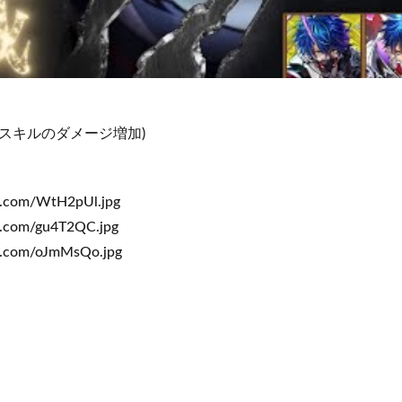
(スキルのダメージ増加)
.com/WtH2pUl.jpg
.com/gu4T2QC.jpg
r.com/oJmMsQo.jpg