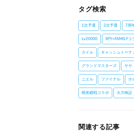
タグ検索
1次予選
2次予選
7周
Lv20000
SPY×FAMILY
カイル
キャッシュトーナ
グランドマスターズ
サヤ
ニエル
ファイナル
ホ
呪術廻戦コラボ
火力検証
関連する記事