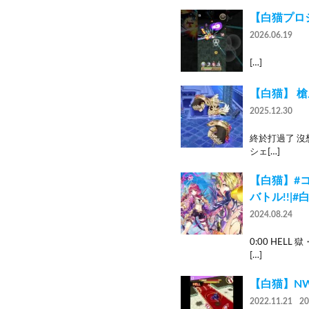
【白猫プロジ
2026.06.19
[…]
【白猫】 槍
2025.12.30
終於打過了 沒
シェ[…]
【白猫】#コ
バトル!!|#
2024.08.24
0:00 HEL
[…]
【白猫】N
2022.11.21
2