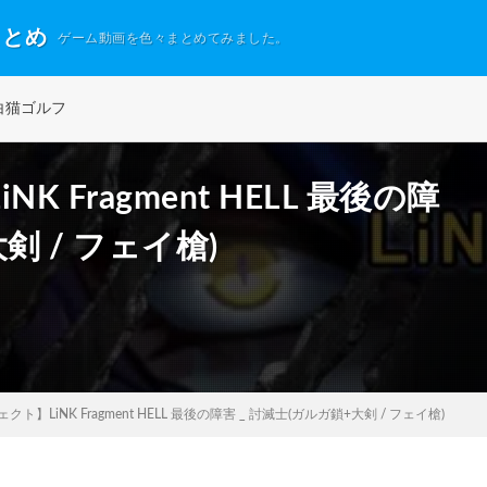
まとめ
ゲーム動画を色々まとめてみました。
白猫ゴルフ
 Fragment HELL 最後の障
剣 / フェイ槍)
ト】LiNK Fragment HELL 最後の障害 _ 討滅士(ガルガ鎖+大剣 / フェイ槍)