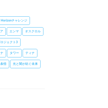
Horizonチャレンジ
ア
エンマ
オスクロル
ロジェクト3
レナ
タワー
ティナ
五条悟
光と闇が紡ぐ未来