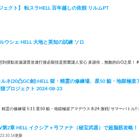
ェクト】 転スラHELL 百年越しの依頼 リルムPT
ルウシェ HELL 大地と英知の試練 ソロ
想到撐點攻速讓普攻連打接必殺技是那麼讓人安心 多謝你，無敵的白O之星！ #白
ルネ(20凸GC劍):HELL 獄・精霊の修練場、星50 鮨・地獄極楽
白猫プロジェクト 2024-08-23
L 獄・精霊の修練場 5:11 星50 鮨・地獄極楽アマデウス 8:24 激戦! サマーバト
W第2章 HELL イクシア＋弓ファナ（秘宝武器）で超脳筋攻略！
023.10.16更新