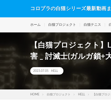
コロプラの白猫シリーズ最新動画
ホーム
白猫プロジェクト
白猫テニス
【白猫プロジェクト】LiNK
害 _ 討滅士(ガルガ鎖+大
2023.07.05
HELL
HOME
白猫プロジェクト
HELL
【白猫プロジェク