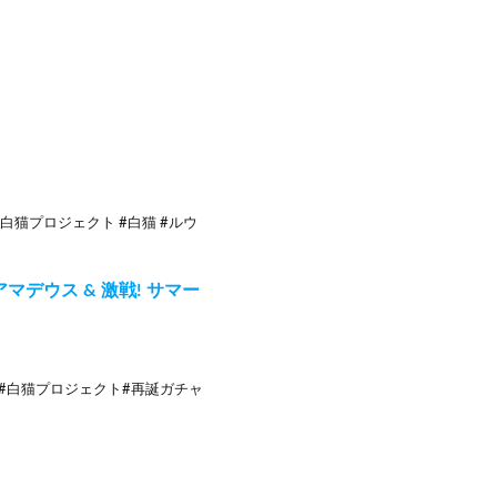
猫プロジェクト #白猫 #ルウ
アマデウス & 激戦! サマー
ル!! #白猫プロジェクト#再誕ガチャ