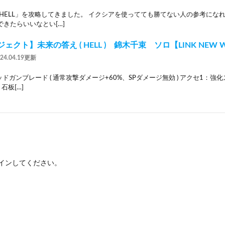
HELL」を攻略してきました。 イクシアを使ってても勝てない人の参考にな
できたらいいなとい[…]
クト】未来の答え ( HELL ) 錦木千束 ソロ【LINK NEW W
024.04.19更新
ドガンブレード ( 通常攻撃ダメージ+60%、SPダメージ無効 ) アクセ1：強
石板[…]
イン
してください。