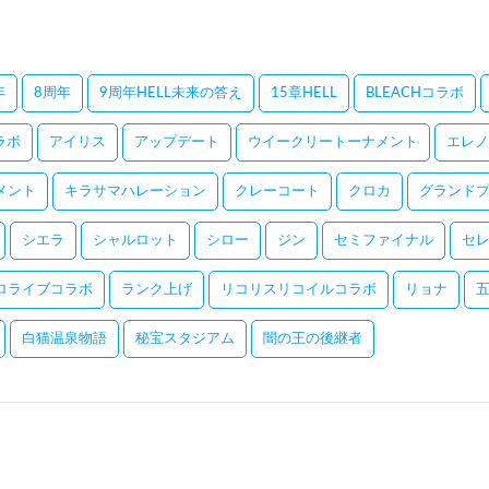
年
8周年
9周年HELL未来の答え
15章HELL
BLEACHコラボ
コラボ
アイリス
アップデート
ウイークリートーナメント
エレノ
メント
キラサマハレーション
クレーコート
クロカ
グランドプ
シエラ
シャルロット
シロー
ジン
セミファイナル
セ
ロライブコラボ
ランク上げ
リコリスリコイルコラボ
リョナ
白猫温泉物語
秘宝スタジアム
闇の王の後継者