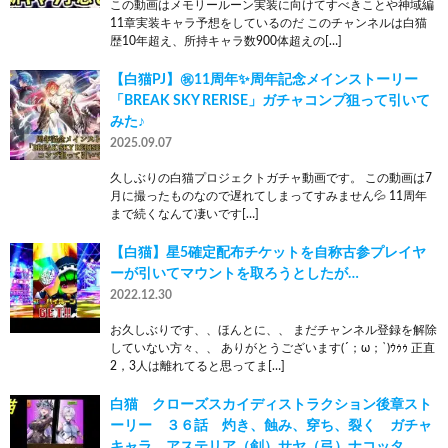
この動画はメモリールーン実装に向けてすべきことや神域編
11章実装キャラ予想をしているのだ このチャンネルは白猫
歴10年超え、所持キャラ数900体超えの[…]
【白猫PJ】㊗️11周年✨周年記念メインストーリー
「BREAK SKY RERISE」ガチャコンプ狙って引いて
みた♪
2025.09.07
久しぶりの白猫プロジェクトガチャ動画です。 この動画は7
月に撮ったものなので遅れてしまってすみません💦 11周年
まで続くなんて凄いです[…]
【白猫】星5確定配布チケットを自称古参プレイヤ
ーが引いてマウントを取ろうとしたが…
2022.12.30
お久しぶりです、、ほんとに、、 まだチャンネル登録を解除
していない方々、、 ありがとうございます(´；ω；`)ｳｩｩ 正直
2，3人は離れてると思ってま[…]
白猫 クローズスカイディストラクション後章スト
ーリー ３６話 灼き、蝕み、穿ち、裂く ガチャ
キャラ アステリア（剣）サヤ（弓）ナコッタ