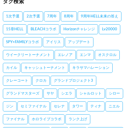
タグ検索
1次予選
2次予選
7周年
8周年
9周年HELL未来の答え
15章HELL
BLEACHコラボ
Horizonチャレンジ
Lv20000
SPY×FAMILYコラボ
アイリス
アップデート
ウイークリートーナメント
エレノア
エンマ
オスクロル
カイル
キャッシュトーナメント
キラサマハレーション
クレーコート
クロカ
グランドプロジェクト3
グランドマスターズ
サヤ
シエラ
シャルロット
シロー
ジン
セミファイナル
セレナ
タワー
ティナ
ニエル
ファイナル
ホロライブコラボ
ランク上げ