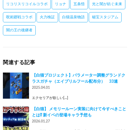
リコリスリコイルコラボ
リョナ
五条悟
光と闇が紡ぐ未来
呪術廻戦コラボ
火力検証
白猫温泉物語
秘宝スタジアム
闇の王の後継者
関連する記事
【白猫プロジェクト】パラメーター調整グランドク
ラスガチャ（エイプリルフール配布分） 33連
2025.04.01
エクセリアが欲しい[…]
【白猫】 メモリールーン実装に向けて今すべきこと
とは⁉︎ 新イベの登場キャラ予想も
2026.01.27