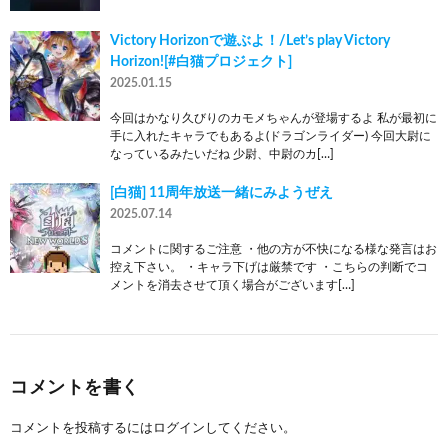
Victory Horizonで遊ぶよ！/Let’s play Victory
Horizon![#白猫プロジェクト]
2025.01.15
今回はかなり久びりのカモメちゃんが登場するよ 私が最初に
手に入れたキャラでもあるよ(ドラゴンライダー) 今回大尉に
なっているみたいだね 少尉、中尉のカ[…]
[白猫] 11周年放送一緒にみようぜえ
2025.07.14
コメントに関するご注意 ・他の方が不快になる様な発言はお
控え下さい。 ・キャラ下げは厳禁です ・こちらの判断でコ
メントを消去させて頂く場合がございます[…]
コメントを書く
コメントを投稿するには
ログイン
してください。