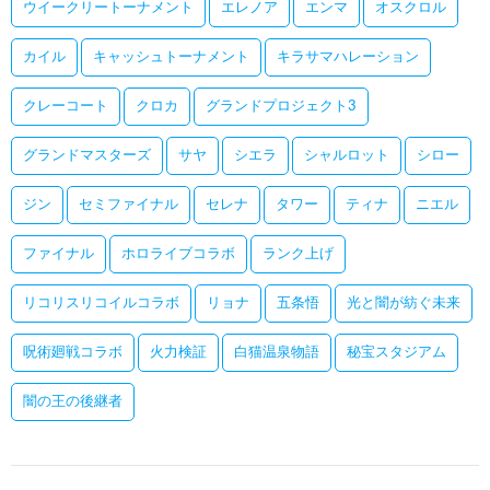
ウイークリートーナメント
エレノア
エンマ
オスクロル
カイル
キャッシュトーナメント
キラサマハレーション
クレーコート
クロカ
グランドプロジェクト3
グランドマスターズ
サヤ
シエラ
シャルロット
シロー
ジン
セミファイナル
セレナ
タワー
ティナ
ニエル
ファイナル
ホロライブコラボ
ランク上げ
リコリスリコイルコラボ
リョナ
五条悟
光と闇が紡ぐ未来
呪術廻戦コラボ
火力検証
白猫温泉物語
秘宝スタジアム
闇の王の後継者