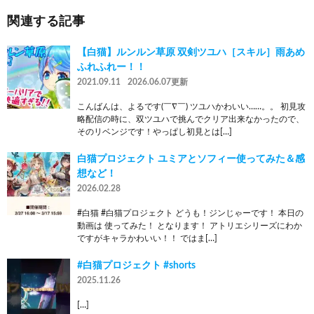
関連する記事
【白猫】ルンルン草原 双剣ツユハ［スキル］雨あめ
ふれふれー！！
2021.09.11
2026.06.07更新
こんばんは、よるです(￣∇￣) ツユハかわいい……。。 初見攻
略配信の時に、双ツユハで挑んでクリア出来なかったので、
そのリベンジです！やっぱし初見とは[…]
白猫プロジェクト ユミアとソフィー使ってみた＆感
想など！
2026.02.28
#白猫 #白猫プロジェクト どうも！ジンじゃーです！ 本日の
動画は 使ってみた！ となります！ アトリエシリーズにわか
ですがキャラかわいい！！ ではま[…]
#白猫プロジェクト #shorts
2025.11.26
[…]