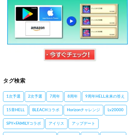
タグ検索
1次予選
2次予選
7周年
8周年
9周年HELL未来の答え
15章HELL
BLEACHコラボ
Horizonチャレンジ
Lv20000
SPY×FAMILYコラボ
アイリス
アップデート