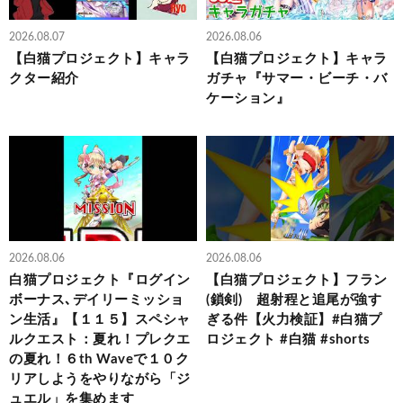
2026.08.07
2026.08.06
【白猫プロジェクト】キャラ
【白猫プロジェクト】キャラ
クター紹介
ガチャ『サマー・ビーチ・バ
ケーション』
2026.08.06
2026.08.06
白猫プロジェクト『ログイン
【白猫プロジェクト】フラン
ボーナス､デイリーミッショ
(鎖剣) 超射程と追尾が強す
ン生活』【１１５】スペシャ
ぎる件【火力検証】#白猫プ
ルクエスト：夏れ！プレクエ
ロジェクト #白猫 #shorts
の夏れ！６th Waveで１０ク
リアしようをやりながら「ジ
ュエル」を集めます