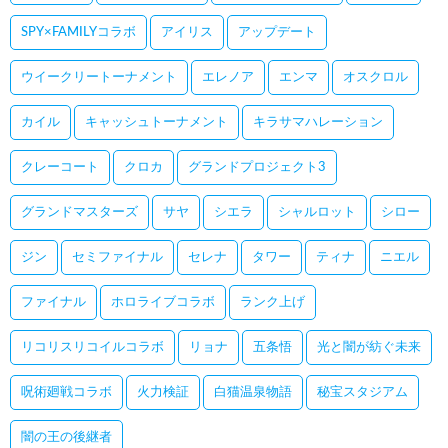
SPY×FAMILYコラボ
アイリス
アップデート
ウイークリートーナメント
エレノア
エンマ
オスクロル
カイル
キャッシュトーナメント
キラサマハレーション
クレーコート
クロカ
グランドプロジェクト3
グランドマスターズ
サヤ
シエラ
シャルロット
シロー
ジン
セミファイナル
セレナ
タワー
ティナ
ニエル
ファイナル
ホロライブコラボ
ランク上げ
リコリスリコイルコラボ
リョナ
五条悟
光と闇が紡ぐ未来
呪術廻戦コラボ
火力検証
白猫温泉物語
秘宝スタジアム
闇の王の後継者