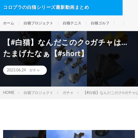
コロプラの白猫シリーズ最新動画まとめ
ホーム
白猫プロジェクト
白猫テニス
白猫ゴルフ
【#白猫】なんだこのク○ガチャは…
たまげたなぁ【#short】
2023.06.24
ガチャ
HOME
白猫プロジェクト
ガチャ
【#白猫】なんだこのク○ガチャは…