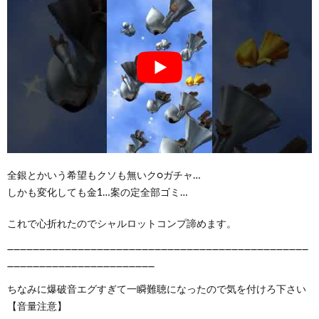
全銀とかいう希望もクソも無いク○ガチャ…
しかも変化しても金1…案の定全部ゴミ…
これで心折れたのでシャルロットコンプ諦めます。
‾‾‾‾‾‾‾‾‾‾‾‾‾‾‾‾‾‾‾‾‾‾‾‾‾‾‾‾‾‾‾‾‾‾‾‾‾‾‾‾‾‾‾‾‾‾‾
‾‾‾‾‾‾‾‾‾‾‾‾‾‾‾‾‾‾‾‾‾‾‾
ちなみに爆破音エグすぎて一瞬難聴になったので気を付けろ下さい
【音量注意】