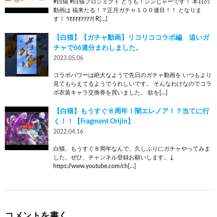
#白猫 #白猫プロジェクト どうも！ジンじゃーです！ 本日の
動画は 福来たる！？正月ガチャ１００連目！！ となりま
す！ ｳｵｵｵｵｱｱｱｱ( R[…]
【白猫】【ガチャ動画】リコリココラボ編 追いガ
チャで66連分まわしました。
2023.05.06
コラボパワーは絶大なようで先日のガチャ動画を いつもより
見てもらえてるようでうれしいです。 そんなわけなのでコラ
ボ衣装キャラ交換券を買いました。 欲を[…]
【白猫】もうすぐ８周年！闇エレノア！？当てに行
く！！【Fragment Orijin】
2022.04.16
白猫、もうすぐ８周年なんで、久しぶりにガチャやってみま
した。ぜひ、チャンネル登録お願いします。↓
https://www.youtube.com/ch[…]
コメントを書く