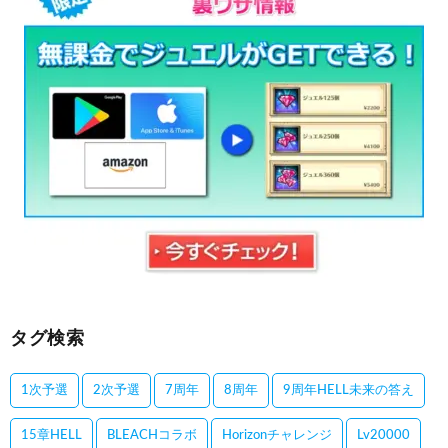
タグ検索
1次予選
2次予選
7周年
8周年
9周年HELL未来の答え
15章HELL
BLEACHコラボ
Horizonチャレンジ
Lv20000