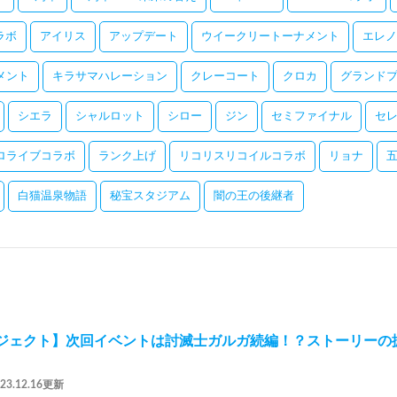
コラボ
アイリス
アップデート
ウイークリートーナメント
エレノ
メント
キラサマハレーション
クレーコート
クロカ
グランドプ
シエラ
シャルロット
シロー
ジン
セミファイナル
セ
ロライブコラボ
ランク上げ
リコリスリコイルコラボ
リョナ
白猫温泉物語
秘宝スタジアム
闇の王の後継者
ロジェクト】次回イベントは討滅士ガルガ続編！？ストーリー
023.12.16更新