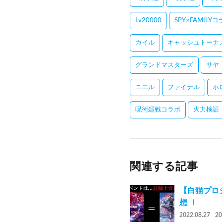
Lv20000
SPY×FAMILY
カイル
キャッシュトーナ
グランドマスターズ
サヤ
ニエル
ファイナル
ホ
呪術廻戦コラボ
火力検証
関連する記事
【白猫プ
想 ！
2022.08.27
2