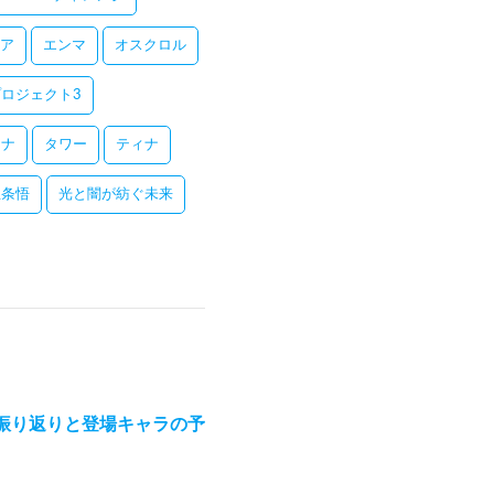
ア
エンマ
オスクロル
ロジェクト3
レナ
タワー
ティナ
五条悟
光と闇が紡ぐ未来
の振り返りと登場キャラの予