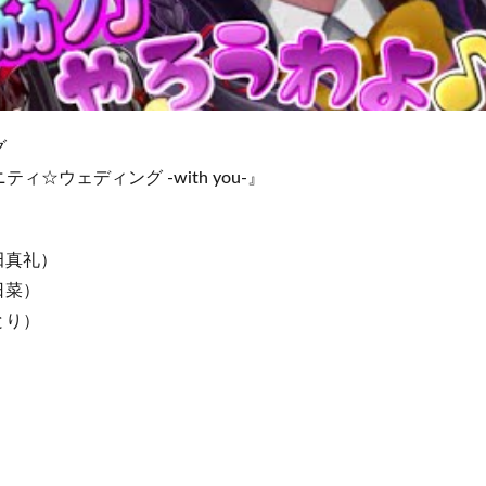
グ
☆ウェディング -with you-』
田真礼）
日菜）
とり）