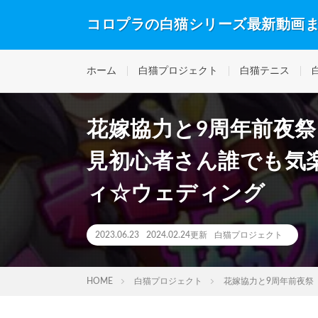
コロプラの白猫シリーズ最新動画
ホーム
白猫プロジェクト
白猫テニス
花嫁協力と9周年前夜
見初心者さん誰でも気
ィ☆ウェディング
2023.06.23
2024.02.24更新
白猫プロジェクト
HOME
白猫プロジェクト
花嫁協力と9周年前夜祭