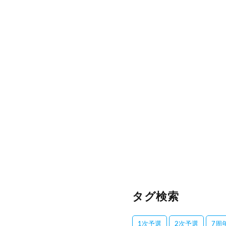
タグ検索
1次予選
2次予選
7周