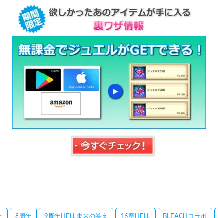
年
8周年
9周年HELL未来の答え
15章HELL
BLEACHコラボ