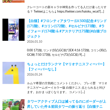
クレーコートの新キャラや神気を作ってる人だけ違ったりす
る？ Twitterはこちら↓ https://twitter.com/haioku_wcat?[…]
【白猫】#フロンティアタワー (LV.500)記念:#リンド
(171階)、#コリン(172階)、#セルピナ(173階)、#ラ
イフォード(174階) & #アステリア(175階)|#白猫プロ
ジェクト
2026.01.10
0:00 171階, リンド(10凸GC双)*2EX 4:16 172階, コリン(30凸
GC輝) 7:50 173階, セルピナ(73凸GC双) 9[…]
ちょっとだけランクマ【マリオテニスフィーバー】
【フィーバーなし】
2026.05.24
ルムマ希望の方気軽にコメントください。 プレイ歴 マリオ
テニスゲームボーイカラー版 白猫テニス 点とられると叫び
ます。おかまっぽくなります。 コメント[…]
タワーアクティブ人口は減ってるのにボーダーが上
昇していた件＆前回タワーの振り返り【白猫テニ