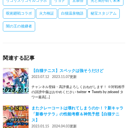
リコリスリコイルコラボ
リョナ
五条悟
光と闇が紡ぐ未来
呪術廻戦コラボ
火力検証
白猫温泉物語
秘宝スタジアム
闇の王の後継者
関連する記事
【白猫テニス】スペックは強そうだけど
2023.07.12
2023.11.07更新
チャンネル登録・高評価よろしくおねがします！ ※対戦相手
の誹謗中傷はおやめください twitter ▼ Tweets by zekseed タ
ワー最高[…]
またクレーコートは壊れてしまうのか！？新キャラ
「新春サテラ」の性能考察＆神気予想【白猫テニ
ス】
2023.01.15
2024.04.03更新