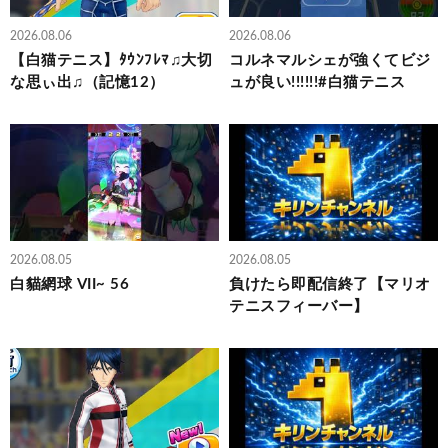
2026.08.06
2026.08.06
【白猫テニス】ﾀｳﾝﾌﾚﾏ♫大切
コルネマルシェが強くてビジ
な思ぃ出♫（記憶12）
ュが良い!!!!!!#白猫テニス
2026.08.05
2026.08.05
白貓網球 VII~ 56
負けたら即配信終了【マリオ
テニスフィーバー】