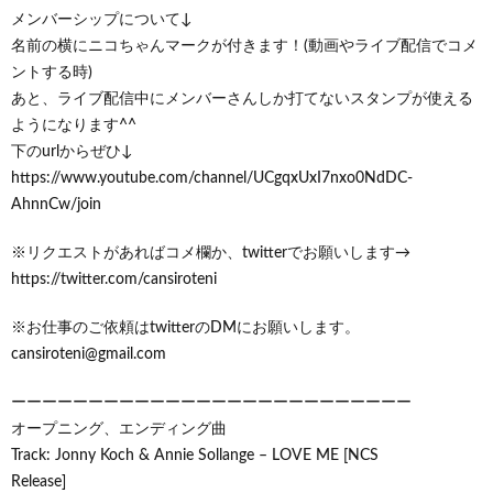
メンバーシップについて↓
名前の横にニコちゃんマークが付きます！(動画やライブ配信でコメ
ントする時)
あと、ライブ配信中にメンバーさんしか打てないスタンプが使える
ようになります^^
下のurlからぜひ↓
https://www.youtube.com/channel/UCgqxUxI7nxo0NdDC-
AhnnCw/join
※リクエストがあればコメ欄か、twitterでお願いします→
https://twitter.com/cansiroteni
※お仕事のご依頼はtwitterのDMにお願いします。
cansiroteni@gmail.com
ーーーーーーーーーーーーーーーーーーーーーーーーーー
オープニング、エンディング曲
Track: Jonny Koch & Annie Sollange – LOVE ME [NCS
Release]