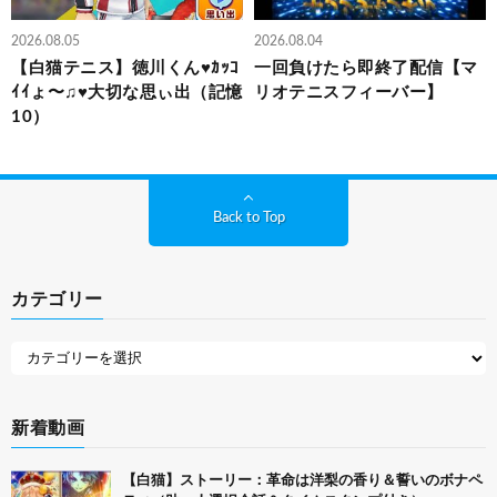
2026.08.05
2026.08.04
【白猫テニス】徳川くん♥ｶｯｺ
一回負けたら即終了配信【マ
ｲｲょ〜♫♥大切な思ぃ出（記憶
リオテニスフィーバー】
10）
Back to Top
カテゴリー
新着動画
【白猫】ストーリー：革命は洋梨の香り＆誓いのボナペ