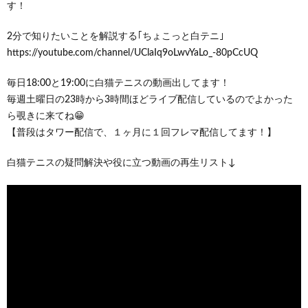
す！
2分で知りたいことを解説する｢ちょこっと白テニ｣
https://youtube.com/channel/UClaIq9oLwvYaLo_-80pCcUQ
毎日18:00と19:00に白猫テニスの動画出してます！
毎週土曜日の23時から3時間ほどライブ配信しているのでよかった
ら覗きに来てね😁
【普段はタワー配信で、１ヶ月に１回フレマ配信してます！】
白猫テニスの疑問解決や役に立つ動画の再生リスト↓