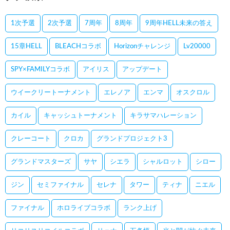
1次予選
2次予選
7周年
8周年
9周年HELL未来の答え
15章HELL
BLEACHコラボ
Horizonチャレンジ
Lv20000
SPY×FAMILYコラボ
アイリス
アップデート
ウイークリートーナメント
エレノア
エンマ
オスクロル
カイル
キャッシュトーナメント
キラサマハレーション
クレーコート
クロカ
グランドプロジェクト3
グランドマスターズ
サヤ
シエラ
シャルロット
シロー
ジン
セミファイナル
セレナ
タワー
ティナ
ニエル
ファイナル
ホロライブコラボ
ランク上げ