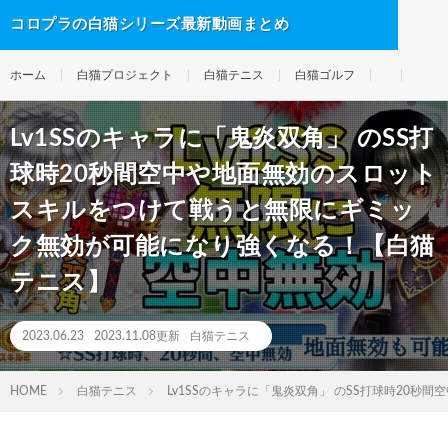
コロプラの白猫シリーズ最新動画まとめ
ホーム
白猫プロジェクト
白猫テニス
白猫ゴルフ
Lv1SSのキャラに「鬼炎双角」 のSS打
球時20秒間空中や地面無効のスロット
スキルをつけて戦うと無限にギミッ
ク無効が可能になり強くなる！【白猫
テニス】
2023.06.23
2023.11.08更新
白猫テニス
HOME
白猫テニス
Lv1SSのキャラに「鬼炎双角」 のSS打球時2