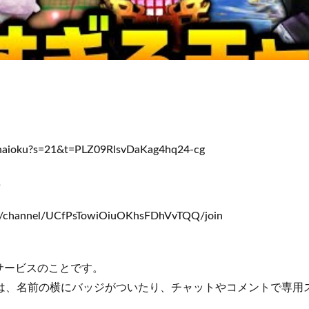
t_haioku?s=21&t=PLZ09RlsvDaKag4hq24-cg
↓
m/channel/UCfPsTowiOiuOKhsFDhVvTQQ/join
サービスのことです。
では、名前の横にバッジがついたり、チャットやコメントで専用