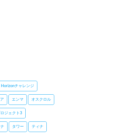
Horizonチャレンジ
ア
エンマ
オスクロル
ロジェクト3
レナ
タワー
ティナ