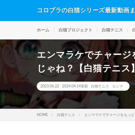
コロプラの白猫シリーズ最新動画
ホーム
白猫プロジェクト
白猫テニス
エンマラケでチャージ
じゃね？【白猫テニス
2023.06.22
2024.04.14更新
白猫テニス
エンマ
HOME
白猫テニス
エンマラケでチャージをもっと