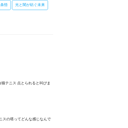
五条悟
光と闇が紡ぐ未来
白猫テニス 点とられると叫びま
ニスの塔ってどんな感じなんで