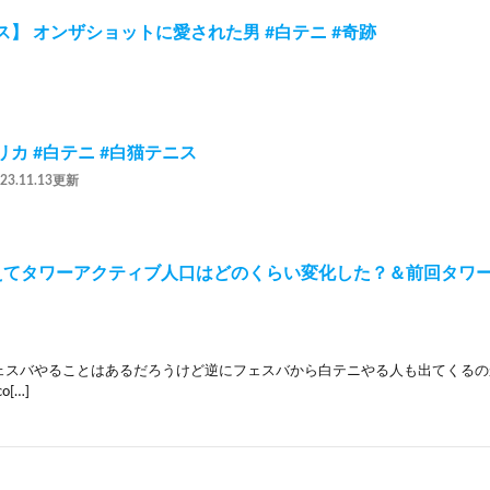
】 オンザショットに愛された男 #白テニ #奇跡
カ #白テニ #白猫テニス
023.11.13更新
えてタワーアクティブ人口はどのくらい変化した？＆前回タワ
スバやることはあるだろうけど逆にフェスバから白テニやる人も出てくるのかな 
.co[…]