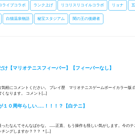
ロライブコラボ
ランク上げ
リコリスリコイルコラボ
リョナ
白猫温泉物語
秘宝スタジアム
闇の王の後継者
だけ【マリオテニスフィーバー】【フィーバーなし】
方気軽にコメントください。 プレイ歴 マリオテニスゲームボーイカラー版 
くなります。 コメント[…]
が１０周年らしい……！！！？【白テニ】
経ったなんてそんなばかな。 ……正直、もう操作も怪しい気がします。今のテ
チングしますか？？？ ＊[…]