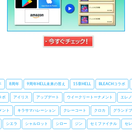
年
8周年
9周年HELL未来の答え
15章HELL
BLEACHコラボ
コラボ
アイリス
アップデート
ウイークリートーナメント
エレノ
メント
キラサマハレーション
クレーコート
クロカ
グランドプ
シエラ
シャルロット
シロー
ジン
セミファイナル
セ