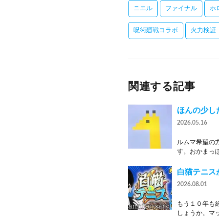
ニエル
ファイナル
ホ
呪術廻戦コラボ
火力検証
関連する記事
ほんの少し
2026.05.16
ルムマ希望の
す。おかまっぽ
白猫テニス
2026.08.01
もう１０年も
しょうか。マッ