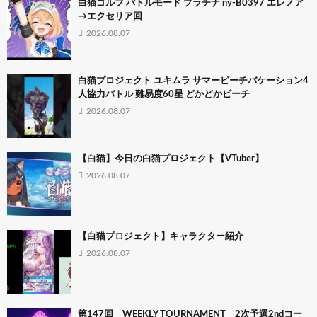
白猫ゴルフ バトルモード プラチナ ny-B0397 エレノア
→エクセリア回
2026.08.07
白猫プロジェクト ユキムラ サマービーチバケーション4
人協力バトル 難易度60星 どかどかビーチ
2026.08.07
【白猫】今日の白猫プロジェクト【VTuber】
2026.08.07
【白猫プロジェクト】キャラクター紹介
2026.08.07
第147回 WEEKLY TOURNAMENT 2次予選2ndコー