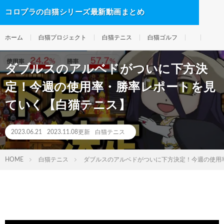
コロプラの白猫シリーズ最新動画まとめ
ホーム
白猫プロジェクト
白猫テニス
白猫ゴルフ
ダブルスのアルベドがついに下方決
定！今週の使用率・勝率レポートを見
ていく【白猫テニス】
2023.06.21
2023.11.08更新
白猫テニス
HOME
白猫テニス
ダブルスのアルベドがついに下方決定！今週の使用