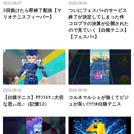
2026.08.07
2026.08.06
3回負けたら即終了配信【マ
ついにフェスバ+のサービス
リオテニスフィーバー】
終了が決定してしまった件
コロプラの決算が公開された
ので見ていく【白猫テニス】
【フェスバ+】
2026.08.06
2026.08.06
【白猫テニス】ﾀｳﾝﾌﾚﾏ♫大切
コルネマルシェが強くてビジ
な思ぃ出♫（記憶12）
ュが良い!!!!!!#白猫テニス