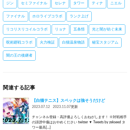
ジン
セミファイナル
セレナ
タワー
ティナ
ニエル
ファイナル
ホロライブコラボ
ランク上げ
リコリスリコイルコラボ
リョナ
五条悟
光と闇が紡ぐ未来
呪術廻戦コラボ
火力検証
白猫温泉物語
秘宝スタジアム
闇の王の後継者
関連する記事
【白猫テニス】スペックは強そうだけど
2023.07.12
2023.11.07更新
チャンネル登録・高評価よろしくおねがします！ ※対戦相手
の誹謗中傷はおやめください twitter ▼ Tweets by zekseed タ
ワー最高[…]