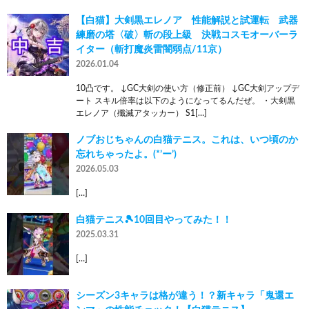
【白猫】大剣黒エレノア 性能解説と試運転 武器
練磨の塔〈破〉斬の段上級 決戦コスモオーバーラ
イター（斬打魔炎雷闇弱点/11京）
2026.01.04
10凸です。 ↓GC大剣の使い方（修正前） ↓GC大剣アップデ
ート スキル倍率は以下のようになってるんだぜ。 ・大剣黒
エレノア（殲滅アタッカー） S1[…]
ノブおじちゃんの白猫テニス。これは、いつ頃のか
忘れちゃったよ。(*’ー’)
2026.05.03
[…]
白猫テニス🎾10回目やってみた！！
2025.03.31
[…]
シーズン3キャラは格が違う！？新キャラ「鬼還エ