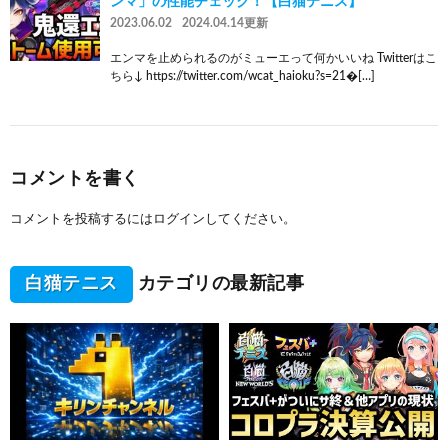
ンマ」の性能チェック！【白猫テニス】
2023.06.02
2024.04.14更新
エンマを止められるのがミューエって何かいいね Twitterはこ
ちら↓ https://twitter.com/wcat_haioku?s=21�[…]
コメントを書く
コメントを投稿するには
ログイン
してください。
白猫テニス
カテゴリの最新記事