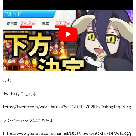
ふむ
Twitterはこちら↓
https://twitter.com/wcat_haioku?s=21&t=PLZ09RlsvDaKag4hq24-cg
メンバーシップはこちら↓
https://www.youtube.com/channel/UCfPsTowiOiuOKhsFDhVvTQQ/j