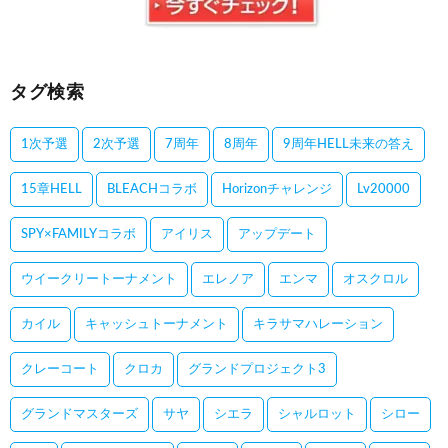
タグ検索
1次予選
2次予選
7周年
8周年
9周年HELL未来の答え
15章HELL
BLEACHコラボ
Horizonチャレンジ
Lv20000
SPY×FAMILYコラボ
アイリス
アップデート
ウイークリートーナメント
エレノア
エンマ
オスクロル
カイル
キャッシュトーナメント
キラサマハレーション
クレーコート
クロカ
グランドプロジェクト3
グランドマスターズ
サヤ
シエラ
シャルロット
シロー