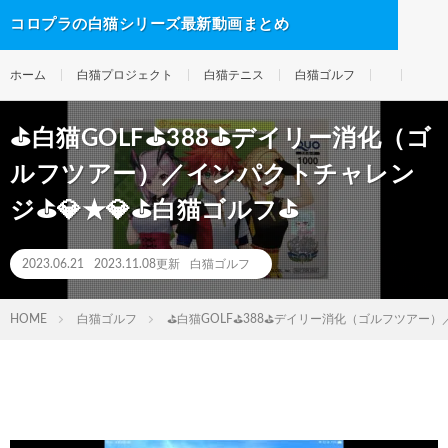
コロプラの白猫シリーズ最新動画まとめ
ホーム
白猫プロジェクト
白猫テニス
白猫ゴルフ
⛳白猫GOLF⛳388⛳デイリー消化（ゴ
ルフツアー）／インパクトチャレン
ジ⛳💎★💎⛳白猫ゴルフ⛳
2023.06.21
2023.11.08更新
白猫ゴルフ
HOME
白猫ゴルフ
⛳白猫GOLF⛳388⛳デイリー消化（ゴルフツアー）