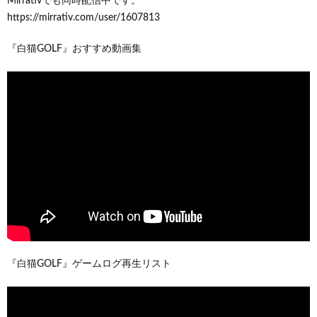
Mirrativでも同時配信中です。
https://mirrativ.com/user/1607813
『白猫GOLF』おすすめ動画集
『白猫GOLF』ゲームログ再生リスト