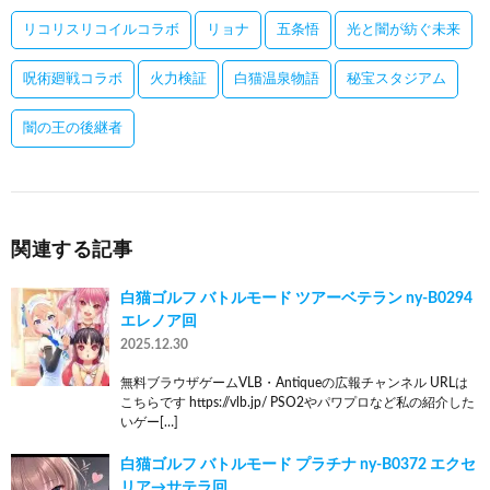
リコリスリコイルコラボ
リョナ
五条悟
光と闇が紡ぐ未来
呪術廻戦コラボ
火力検証
白猫温泉物語
秘宝スタジアム
闇の王の後継者
関連する記事
白猫ゴルフ バトルモード ツアーベテラン ny-B0294
エレノア回
2025.12.30
無料ブラウザゲームVLB・Antiqueの広報チャンネル URLは
こちらです https://vlb.jp/ PSO2やパワプロなど私の紹介した
いゲー[…]
白猫ゴルフ バトルモード プラチナ ny-B0372 エクセ
リア→サテラ回