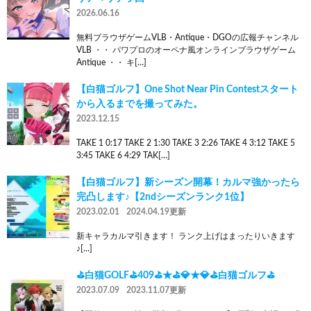
2026.06.16
無料ブラウザゲームVLB・Antique・DGOの広報チャンネル
VLB ・・ パワプロのオーペナ風オンラインブラウザゲーム
Antique ・・ キ[…]
【白猫ゴルフ】One Shot Near Pin Contestスタート
から入るまでを撮ってみた。
2023.12.15
TAKE 1 0:17 TAKE 2 1:30 TAKE 3 2:26 TAKE 4 3:12 TAKE 5
3:45 TAKE 6 4:29 TAK[…]
【白猫ゴルフ】新シーズン開幕！カルマ強かったら
完凸します♪【2ndシーズンランク1位】
2023.02.01
2024.04.19更新
新キャラカルマ引きます！ ランク上げはまったりいきます
♪[…]
⛳白猫GOLF⛳409⛳★⛳💎★💎⛳白猫ゴルフ⛳
2023.07.09
2023.11.07更新