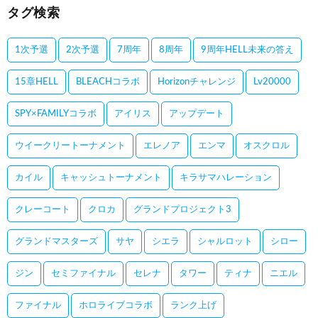
タグ検索
1次予選
2次予選
7周年
8周年
9周年HELL未来の答え
15章HELL
BLEACHコラボ
Horizonチャレンジ
Lv20000
SPY×FAMILYコラボ
アイリス
アップデート
ウイークリートーナメント
エレノア
エンマ
オスクロル
カイル
キャッシュトーナメント
キラサマハレーション
クレーコート
クロカ
グランドプロジェクト3
グランドマスターズ
サヤ
シエラ
シャルロット
シロー
ジン
セミファイナル
セレナ
タワー
ティナ
ニエル
ファイナル
ホロライブコラボ
ランク上げ