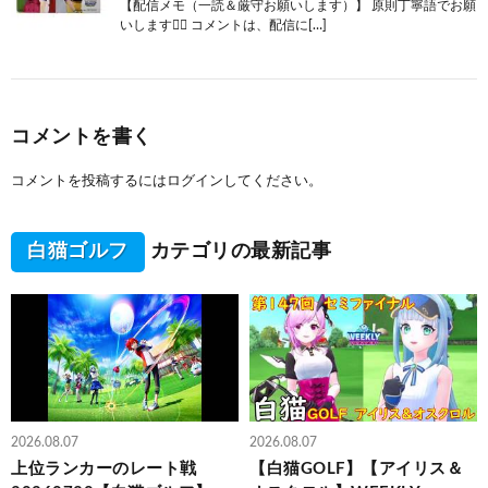
【配信メモ（一読＆厳守お願いします）】 原則丁寧語でお願
いします🙇‍♂️ コメントは、配信に[…]
コメントを書く
コメントを投稿するには
ログイン
してください。
白猫ゴルフ
カテゴリの最新記事
2026.08.07
2026.08.07
上位ランカーのレート戦
【白猫GOLF】【アイリス＆