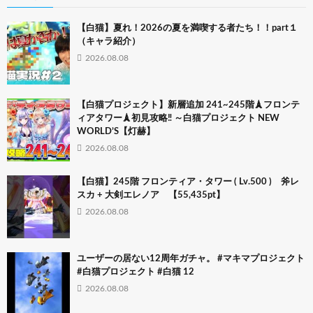
【白猫】夏れ！2026の夏を満喫する者たち！！part１
（キャラ紹介）
2026.08.08
【白猫プロジェクト】新層追加 241~245階🗼フロンテ
ィアタワー🗼初見攻略‼ ～白猫プロジェクト NEW
WORLD’S【灯赫】
2026.08.08
【白猫】245階 フロンティア・タワー ( Lv.500 ) 斧レ
スカ + 大剣エレノア 【55,435pt】
2026.08.08
ユーザーの居ない12周年ガチャ。 #マキマプロジェクト
#白猫プロジェクト #白猫 12
2026.08.08