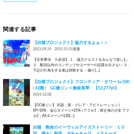
関連する記事
【白猫プロジェクト】協力するよぉ～♬
2023.09.29
2023.11.01更新
【注意事項 ※必須】 １．協力クエストをみんなで楽しむ。
２．配信以外のコンテンツやユーザーの話題を出さない ３．
下記の行為をする者は排除する ・煽り[…]
【白猫プロジェクト】フロンティア・タワー Lv.500
( 42階 ) GC槍ジン + 御坂美琴 【53,277pt】
2024.12.08
【GC槍ジン】 武器：真・グレア・アビトレーション (
SP+10%、会心ダメージ+25% ) アクセ1：碧き海の少女 アク
セ2：ASダメージ+120[…]
白猫 救命のイーヴィルアイズストーリー １０
話 潜みし射手 ガチャキャラ メラルーカ