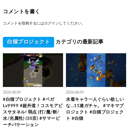
コメントを書く
コメントを投稿するには
ログイン
してください。
白猫プロジェクト
カテゴリの最新記事
2026.08.09
2026.08.09
#白猫プロジェクト #ベガ
水着キャラ一人ぐらい欲しい
Lv9999 #超外道！コスモアビ
な…11連ガチャ。 #マキマプ
スサタネル! 弱点 (打/魔/斬/
ロジェクト #白猫プロジェク
水/光属性) (30京) #サマービ
ト #白猫
ーチバケーション