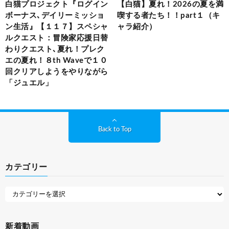
白猫プロジェクト『ログイン
【白猫】夏れ！2026の夏を満
ボーナス､デイリーミッショ
喫する者たち！！part１（キ
ン生活』【１１７】スペシャ
ャラ紹介）
ルクエスト：冒険家応援日替
わりクエスト､夏れ！プレク
エの夏れ！８th Waveで１０
回クリアしようをやりながら
「ジュエル」
Back to Top
カテゴリー
新着動画