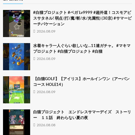
#白猫プロジェクト #ベガ Lv9999 #超外道！コスモアビ
スサタネル! 弱点 (打/魔/斬/水/光属性) (30京) #サマービ
ーチバケーション
2026.08.09
水着キャラ一人ぐらい欲しいな…11連ガチャ。 #マキマ
プロジェクト #白猫プロジェクト #白猫
2026.08.09
【白猫GOLF】【アイリス】ホールインワン（アーバン
コース HOLE14）
2026.08.09
白猫プロジェクト エンドレスサマーデイズ ストーリ
ー １１話 終わらない夏の夜
2026.08.08