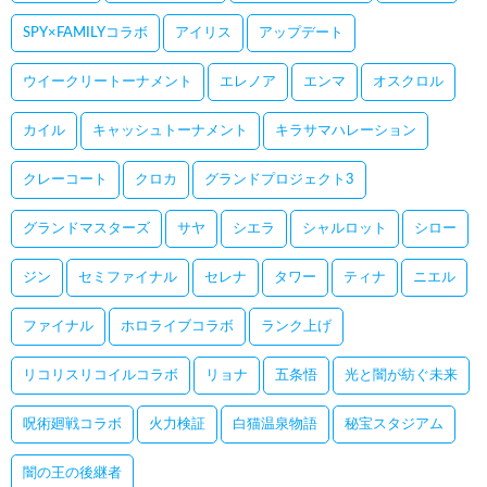
SPY×FAMILYコラボ
アイリス
アップデート
ウイークリートーナメント
エレノア
エンマ
オスクロル
カイル
キャッシュトーナメント
キラサマハレーション
クレーコート
クロカ
グランドプロジェクト3
グランドマスターズ
サヤ
シエラ
シャルロット
シロー
ジン
セミファイナル
セレナ
タワー
ティナ
ニエル
ファイナル
ホロライブコラボ
ランク上げ
リコリスリコイルコラボ
リョナ
五条悟
光と闇が紡ぐ未来
呪術廻戦コラボ
火力検証
白猫温泉物語
秘宝スタジアム
闇の王の後継者