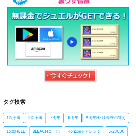
タグ検索
1次予選
2次予選
7周年
8周年
9周年HELL未来の答え
15章HELL
BLEACHコラボ
Horizonチャレンジ
Lv20000