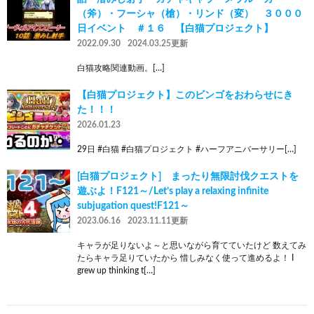
（斧）・フーシャ（槍）・リンド（変） ３０００
日イベント ＃１６ 【白猫プロジェクト】
2022.09.30
2024.03.25更新
白猫攻略関連動画。[…]
【白猫プロジェクト】このビンゴをおわらせにき
た！！！
2026.01.23
29日 #白猫 #白猫プロジェクト #ハーフアニバーサリー[…]
[白猫プロジェクト] まったり無限討伐クエストを
遊ぶよ！F121～/Let’s play a relaxing infinite
subjugation quest!F121～
2023.06.16
2023.11.11更新
キャラが足りないよ～と思いながら育てていたけど 数えてみ
たらキャラ足りていたから 惜しみなく使って進めるよ！ I
grew up thinking t[…]