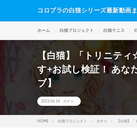
コロプラの白猫シリーズ最新動画
ホーム
白猫プロジェクト
白猫テニス
【白猫】「トリニティ
す+お試し検証！ あな
ブ】
2023.06.16
ガチャ
HOME
白猫プロジェクト
ガチャ
【白猫】「