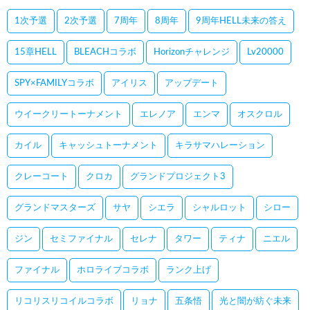
1次予選
2次予選
7周年
8周年
9周年HELL未来の答え
15章HELL
BLEACHコラボ
Horizonチャレンジ
Lv20000
SPY×FAMILYコラボ
アイリス
アップデート
ウイークリートーナメント
エレノア
エンマ
オスクロル
カイル
キャッシュトーナメント
キラサマハレーション
クレーコート
クロカ
グランドプロジェクト3
グランドマスターズ
サヤ
シエラ
シャルロット
シロー
ジン
セミファイナル
セレナ
タワー
ティナ
ニエル
ファイナル
ホロライブコラボ
ランク上げ
リコリスリコイルコラボ
リョナ
五条悟
光と闇が紡ぐ未来