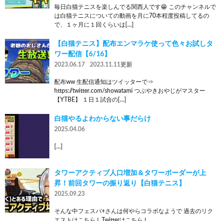
毎日白猫テニスを楽しんでる関西人です😁 このチャンネルで
は白猫テニスについての動画を月に70本程度投稿してるの
で、１ヶ月に１回くらいは[…]
【白猫テニス】配布エンマラケ使って色々お試しタ
ワー配信【6/16】
2023.06.17
2023.11.11更新
配布ww 生配信通知はツイッターで⇒
https://twitter.com/showatami つぶやきおやじがマスター
【YTBE】 １日１試合の[…]
白猫やるよわからない事だらけ
2025.04.06
[…]
タワーアクティブ人口増加＆タワーボーダーが上
昇！前回タワーの振り返り【白猫テニス】
2025.09.23
そんな中フェスバ+さんは何やらコラボなようで 過去のリク
エストはこちら↓ Twitterはこちら↓