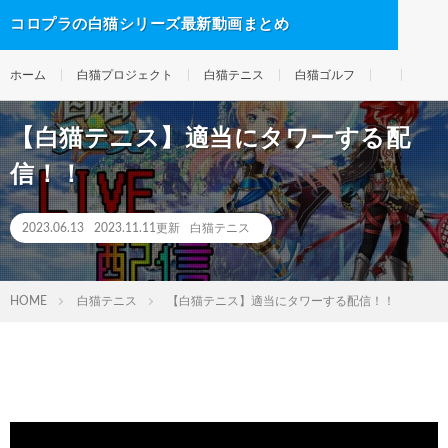
コロプラの白猫シリーズ最新動画まとめ
ホーム
白猫プロジェクト
白猫テニス
白猫ゴルフ
【白猫テニス】適当にタワーする配
信！！
2023.06.13
2023.11.11更新
白猫テニス
HOME
白猫テニス
【白猫テニス】適当にタワーする配信！！