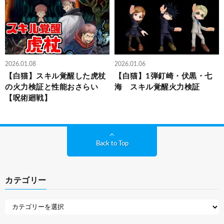
2026.01.08
2026.01.06
【白猫】スキル覚醒した虎杖
【白猫】1弾釘崎・伏黒・七
の火力検証と性能おさらい
海 スキル覚醒火力検証
【呪術廻戦】
Back to Top
カテゴリー