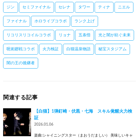
ジン
セミファイナル
セレナ
タワー
ティナ
ニエル
ファイナル
ホロライブコラボ
ランク上げ
リコリスリコイルコラボ
リョナ
五条悟
光と闇が紡ぐ未来
呪術廻戦コラボ
火力検証
白猫温泉物語
秘宝スタジアム
闇の王の後継者
関連する記事
【白猫】1弾釘崎・伏黒・七海 スキル覚醒火力検
証
2026.01.06
楽曲:シャイニングスター（まおうだましい） 美味しいキャ