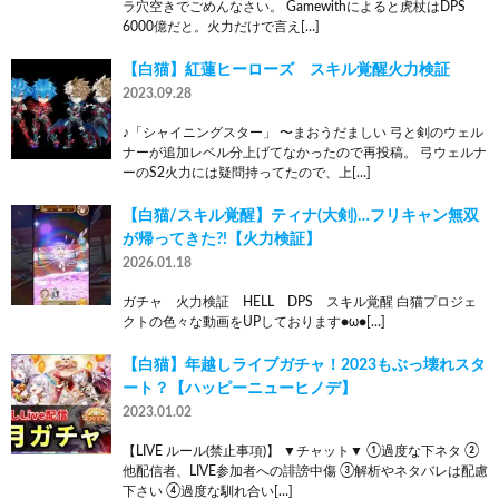
ラ穴空きでごめんなさい。 Gamewithによると虎杖はDPS
6000億だと。火力だけで言え[…]
【白猫】紅蓮ヒーローズ スキル覚醒火力検証
2023.09.28
♪「シャイニングスター」 〜まおうだましい 弓と剣のウェル
ナーが追加レベル分上げてなかったので再投稿。 弓ウェルナ
ーのS2火力には疑問持ってたので、上[…]
【白猫/スキル覚醒】ティナ(大剣)…フリキャン無双
が帰ってきた?!【火力検証】
2026.01.18
ガチャ 火力検証 HELL DPS スキル覚醒 白猫プロジェ
クトの色々な動画をUPしております●ω●[…]
【白猫】年越しライブガチャ！2023もぶっ壊れスタ
ート？【ハッピーニューヒノデ】
2023.01.02
【LIVE ルール(禁止事項)】 ▼チャット▼ ①過度な下ネタ ②
他配信者、LIVE参加者への誹謗中傷 ③解析やネタバレは配慮
下さい ④過度な馴れ合い[…]