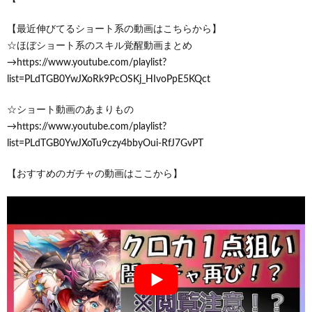
【最近伸びてるショート系の動画はこちらから】
☆ほぼショート系のスキル覚醒動画まとめ
→https://www.youtube.com/playlist?
list=PLdTGB0YwJXoRk9PcOSKj_HIvoPpE5KQct
☆ショート動画のあまりもの
→https://www.youtube.com/playlist?
list=PLdTGB0YwJXoTu9czy4bbyOui-RfJ7GvPT
【おすすめのガチャの動画はここから】