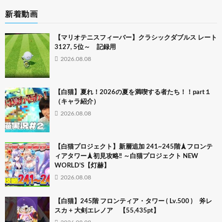
新着動画
【マリオテニスフィーバー】クラシックダブルス レート
3127, 5位～ 記録用
2026.08.08
【白猫】夏れ！2026の夏を満喫する者たち！！part１
（キャラ紹介）
2026.08.08
【白猫プロジェクト】新層追加 241~245階🗼フロンテ
ィアタワー🗼初見攻略‼ ～白猫プロジェクト NEW
WORLD’S【灯赫】
2026.08.08
【白猫】245階 フロンティア・タワー ( Lv.500 ) 斧レ
スカ + 大剣エレノア 【55,435pt】