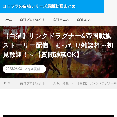
コロプラの白猫シリーズ最新動画まとめ
ホーム
白猫プロジェクト
白猫テニス
白猫ゴルフ
【白猫】リンクドラグナー&帝国戦旗
ストーリー配信 まったり雑談枠～初
見歓迎！～【質問雑談OK】
2023.06.03
スキル覚醒
HOME
白猫プロジェクト
スキル覚醒
【白猫】リンクドラグナー&