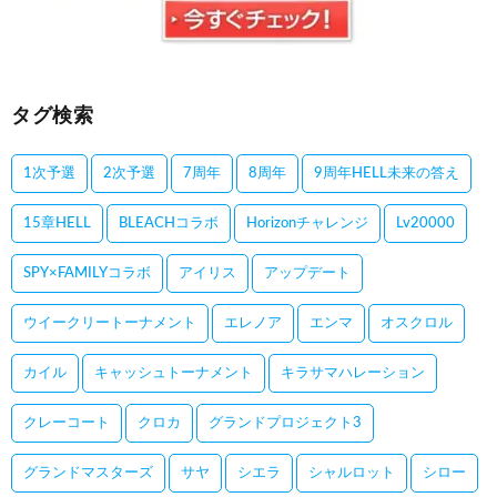
タグ検索
1次予選
2次予選
7周年
8周年
9周年HELL未来の答え
15章HELL
BLEACHコラボ
Horizonチャレンジ
Lv20000
SPY×FAMILYコラボ
アイリス
アップデート
ウイークリートーナメント
エレノア
エンマ
オスクロル
カイル
キャッシュトーナメント
キラサマハレーション
クレーコート
クロカ
グランドプロジェクト3
グランドマスターズ
サヤ
シエラ
シャルロット
シロー