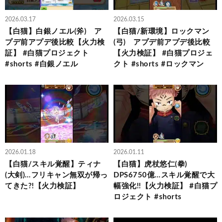
2026.03.17
2026.03.15
【白猫】白銀ノエル(斧) ア
【白猫/新環境】ロックマン
プデ前アプデ後比較【火力検
(弓) アプデ前アプデ後比較
証】 #白猫プロジェクト
【火力検証】 #白猫プロジェ
#shorts #白銀ノエル
クト #shorts #ロックマン
2026.01.18
2026.01.11
【白猫/スキル覚醒】ティナ
【白猫】虎杖悠仁(拳)
(大剣)…フリキャン無双が帰っ
DPS6750億…スキル覚醒で大
てきた?!【火力検証】
幅強化!!【火力検証】 #白猫プ
ロジェクト #shorts