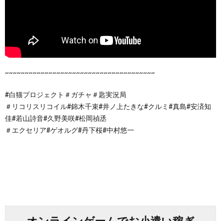
~~~~~~~~~~~~~~~~~~~~~~~~~~~~~~~~~~~~~~
#白猫プロジェクト＃ガチャ＃匙実況局
＃リコリスリコイル#錦木千束#井ノ上たきな#クルミ#真島#安済知
佳#若山詩音#久野美咲#松岡禎丞
＃エクセリア#ゲオルグ#丹下桜#中村悠一