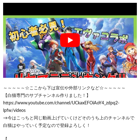
～～～～～☆ここから下は宣伝や外部リンクなど☆～～～～～
【白猫専門のサブチャンネル作りました！】
https://www.youtube.com/channel/UCkaxEFOiAoY4_zdpq2-
lpfw/videos
→今はこっちと同じ動画上げていくけどそのうち上のチャンネルで
白猫はやっていく予定なので登録よろしく！
【