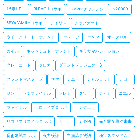
15章HELL
BLEACHコラボ
Horizonチャレンジ
Lv20000
SPY×FAMILYコラボ
アイリス
アップデート
ウイークリートーナメント
エレノア
エンマ
オスクロル
カイル
キャッシュトーナメント
キラサマハレーション
クレーコート
クロカ
グランドプロジェクト3
グランドマスターズ
サヤ
シエラ
シャルロット
シロー
ジン
セミファイナル
セレナ
タワー
ティナ
ニエル
ファイナル
ホロライブコラボ
ランク上げ
リコリスリコイルコラボ
リョナ
五条悟
光と闇が紡ぐ未来
呪術廻戦コラボ
火力検証
白猫温泉物語
秘宝スタジアム