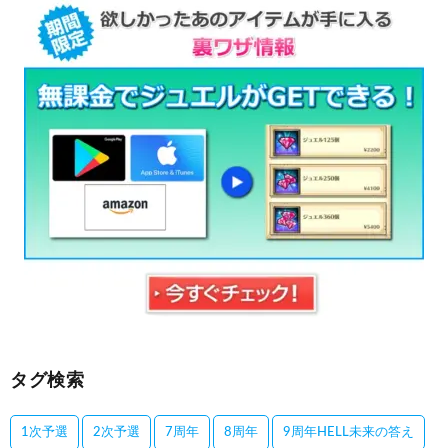
タグ検索
1次予選
2次予選
7周年
8周年
9周年HELL未来の答え