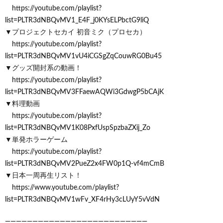
https://youtube.com/playlist?
list=PLTR3dNBQvMV1_E4F_j0KYsELPbctG9liQ
▼プロジェクトセカイ 初音ミク（プロセカ）
https://youtube.com/playlist?
list=PLTR3dNBQvMV1vU4iCGSgZqCouwRG0Bu45
▼グッズ開封系の動画！
https://youtube.com/playlist?
list=PLTR3dNBQvMV3FFaewAQWi3GdwgP5bCAjK
▼料理動画
https://youtube.com/playlist?
list=PLTR3dNBQvMV1K08PxfUspSpzbaZXij_Zo
▼単発ホラーゲーム
https://youtube.com/playlist?
list=PLTR3dNBQvMV2PueZ2x4FW0p1Q-vf4mCmB
▼日本一周再生リスト！
https://www.youtube.com/playlist?
list=PLTR3dNBQvMV1wFv_XF4rHy3cLUyY5vVdN
——————————————————————————