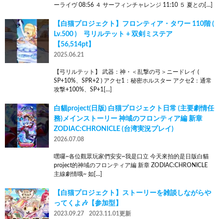
ーライヴ 08:56 ４ サーフィンチャレンジ 11:10 ５ 夏との[…]
【白猫プロジェクト】フロンティア・タワー 110階 (
Lv.500 ) 弓リルテット + 双剣ミステア
【56,514pt】
2025.06.21
【弓リルテット】 武器：神・＜乱撃の弓＞ニードレイ (
SP+10%、SPR+2 ) アクセ1：秘密ホルスター アクセ2：通常
攻撃+100%、SP+1[…]
白貓project(日版) 白猫プロジェクト日常 (主要劇情任
務)メインストーリー 神域のフロンティア編 新章
ZODIAC:CHRONICLE (台湾実況プレイ)
2026.07.08
嘿囉~各位觀眾玩家們安安~我是口立 今天來拍的是日版白貓
project的神域のフロンティア編 新章 ZODIAC:CHRONICLE
主線劇情哦~ 如[…]
【白猫プロジェクト】ストーリーを雑談しながらや
ってくよ🎶【参加型】
2023.09.27
2023.11.01更新