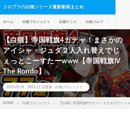
コロプラの白猫シリーズ最新動画まとめ
ホーム
白猫プロジェクト
白猫テニス
白猫ゴルフ
【白猫】帝国戦旗4ガチャ！まさかの
アイシャ・ジュダ２人入れ替えでじ
ぇっとこーすたーwww【帝国戦旗Ⅳ
The Rondo】
2023.05.31
2023.11.12更新
白猫プロジェクト
HOME
白猫プロジェクト
【白猫】帝国戦旗4ガチャ！まさかのアイシャ・