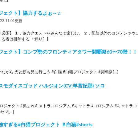
[…]
ジェクト】協力するよぉ～♬
023.11.01更新
※必須】 １．協力クエストをみんなで楽しむ。 ２．配信以外のコンテンツや
る者は排除する ・煽り[…]
ジェクト】コンプ勢のフロンティアタワー闘覇祭60〜70階！
ながら 光と影も見に行こう #白猫 #白猫プロジェクト #闘覇祭[…]
モダイスゴッド ハルジオン(CV:羊宮妃那‬⁩) ソロ
プロジェクト ‎#集まれキャトラコロシアム #キャトラ #コロシアム #キャトラコ
セツ[…]
すぎる#白猫プロジェクト ＃白猫#shorts