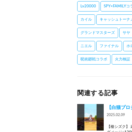
Lv20000
SPY×FAMILY
カイル
キャッシュトーナ
グランドマスターズ
サヤ
ニエル
ファイナル
ホ
呪術廻戦コラボ
火力検証
関連する記事
【白猫プロジェ
2025.02.09
【槍シズク】 