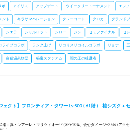
コラボ
アイリス
アップデート
ウイークリートーナメント
エレノ
メント
キラサマハレーション
クレーコート
クロカ
グランドプ
シエラ
シャルロット
シロー
ジン
セミファイナル
セ
ロライブコラボ
ランク上げ
リコリスリコイルコラボ
リョナ
白猫温泉物語
秘宝スタジアム
闇の王の後継者
クト】フロンティア・タワー Lv.500 ( 61階 ) 槍シズク + セ
武器：真・レアーレ・マリツィオーゾ ( SP+10%、会心ダメージ+25% ) アク