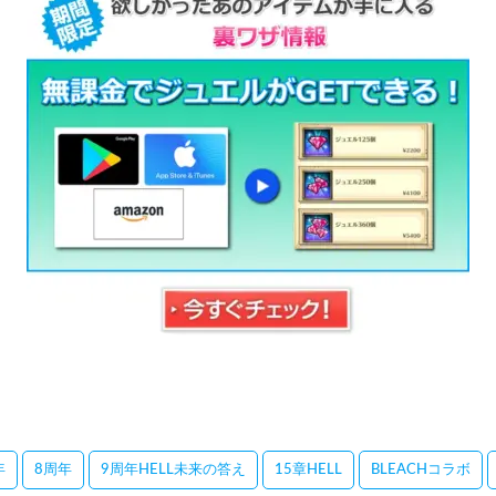
年
8周年
9周年HELL未来の答え
15章HELL
BLEACHコラボ