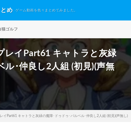
まとめ
ゲーム動画を色々まとめてみました。
白猫ゴルフ
イPart61 キャトラと灰緑
ル･仲良し2人組 (初見)(声無
Part61 キャトラと灰緑の魔障･ドゥドゥ･バルベル･仲良し2人組 (初見)(声無し)