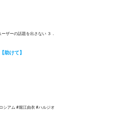
ユーザーの話題を出さない ３．
！【助けて】
ロシアム #堀江由衣 #ハルジオ