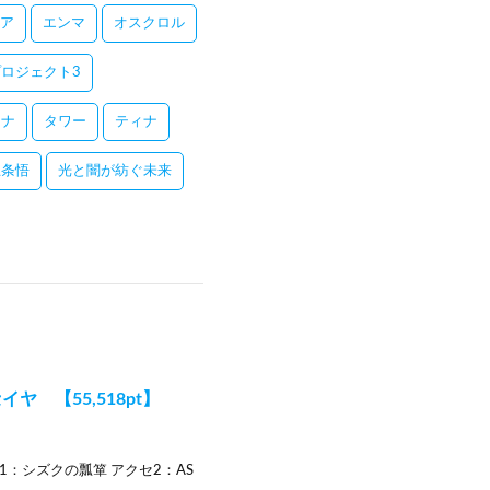
ア
エンマ
オスクロル
ロジェクト3
レナ
タワー
ティナ
五条悟
光と闇が紡ぐ未来
イヤ 【55,518pt】
セ1：シズクの瓢箪 アクセ2：AS