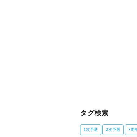
タグ検索
1次予選
2次予選
7周