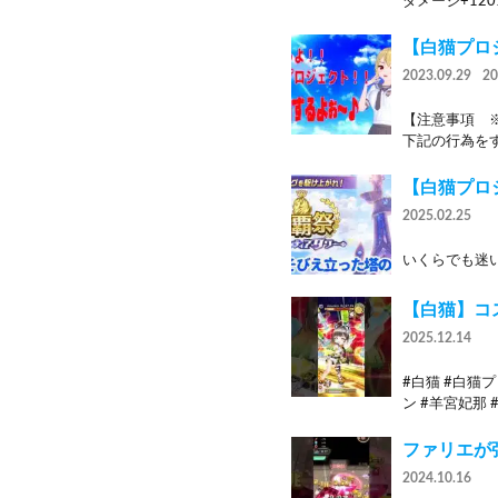
ダメージ+120%
【白猫プロ
2023.09.29
2
【注意事項 
下記の行為をす
【白猫プロ
2025.02.25
いくらでも迷い
【白猫】コス
2025.12.14
#白猫 #白猫
ン #羊宮妃那 #
ファリエが強
2024.10.16