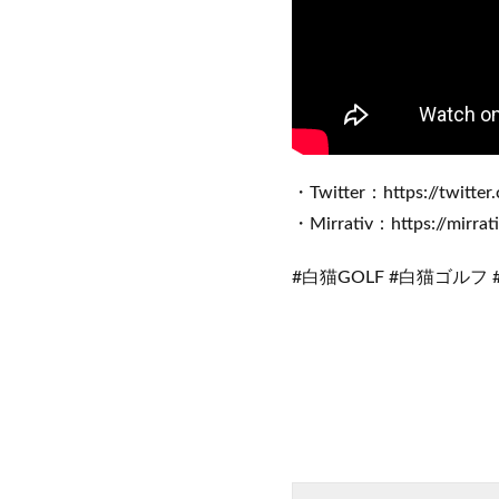
・Twitter：https://twitte
・Mirrativ：https://mirrat
#白猫GOLF #白猫ゴルフ 