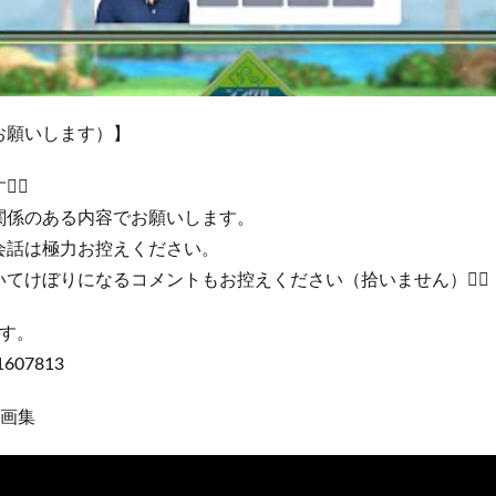
お願いします）】
‍♂️
関係のある内容でお願いします。
会話は極力お控えください。
てけぼりになるコメントもお控えください（拾いません）🙇‍♂️
です。
/1607813
動画集