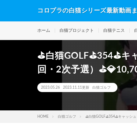
コロプラの白猫シリーズ最新動画
ホーム
白猫プロジェクト
白猫テニス
⛳白猫GOLF⛳354⛳
回・2次予選）⛳💎10,
2023.05.26
2023.11.11更新
白猫ゴルフ
HOME
白猫ゴルフ
⛳白猫GOLF⛳354⛳キャッシュ