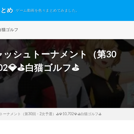
まとめ
ゲーム動画を色々まとめてみました。
白猫ゴルフ
キャッシュトーナメント（第30
702💎⛳白猫ゴルフ⛳
トーナメント（第30回・2次予選）⛳💎10,702💎⛳白猫ゴルフ⛳