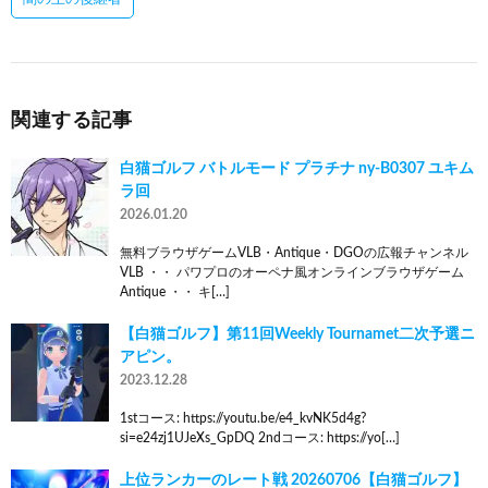
関連する記事
白猫ゴルフ バトルモード プラチナ ny-B0307 ユキム
ラ回
2026.01.20
無料ブラウザゲームVLB・Antique・DGOの広報チャンネル
VLB ・・ パワプロのオーペナ風オンラインブラウザゲーム
Antique ・・ キ[…]
【白猫ゴルフ】第11回Weekly Tournamet二次予選ニ
アピン。
2023.12.28
1stコース: https://youtu.be/e4_kvNK5d4g?
si=e24zj1UJeXs_GpDQ 2ndコース: https://yo[…]
上位ランカーのレート戦 20260706【白猫ゴルフ】