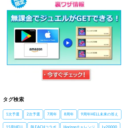
タグ検索
1次予選
2次予選
7周年
8周年
9周年HELL未来の答え
15章HELL
BLEACHコラボ
Horizonチャレンジ
Lv20000