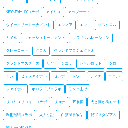
SPY×FAMILYコラボ
アイリス
アップデート
ウイークリートーナメント
エレノア
エンマ
オスクロル
カイル
キャッシュトーナメント
キラサマハレーション
クレーコート
クロカ
グランドプロジェクト3
グランドマスターズ
サヤ
シエラ
シャルロット
シロー
ジン
セミファイナル
セレナ
タワー
ティナ
ニエル
ファイナル
ホロライブコラボ
ランク上げ
リコリスリコイルコラボ
リョナ
五条悟
光と闇が紡ぐ未来
呪術廻戦コラボ
火力検証
白猫温泉物語
秘宝スタジアム
闇の王の後継者