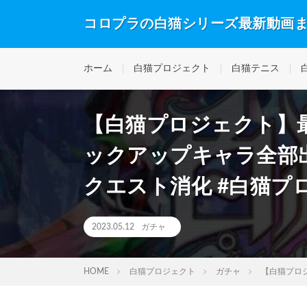
コロプラの白猫シリーズ最新動画
ホーム
白猫プロジェクト
白猫テニス
【白猫プロジェクト】
ックアップキャラ全部
クエスト消化 #白猫プ
2023.05.12
ガチャ
HOME
白猫プロジェクト
ガチャ
【白猫プロ