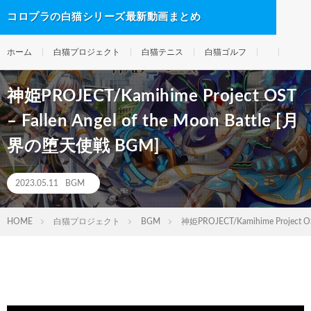
コロプラの白猫シリーズ最新動画まとめ
ホーム
白猫プロジェクト
白猫テニス
白猫ゴルフ
神姫PROJECT/Kamihime Project OST
– Fallen Angel of the Moon Battle [月
界の堕天使戦 BGM]
2023.05.11
BGM
HOME
白猫プロジェクト
BGM
神姫PROJECT/Kamihime Project O