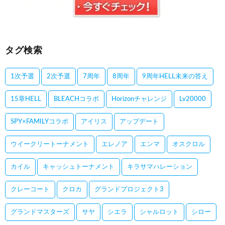
タグ検索
1次予選
2次予選
7周年
8周年
9周年HELL未来の答え
15章HELL
BLEACHコラボ
Horizonチャレンジ
Lv20000
SPY×FAMILYコラボ
アイリス
アップデート
ウイークリートーナメント
エレノア
エンマ
オスクロル
カイル
キャッシュトーナメント
キラサマハレーション
クレーコート
クロカ
グランドプロジェクト3
グランドマスターズ
サヤ
シエラ
シャルロット
シロー