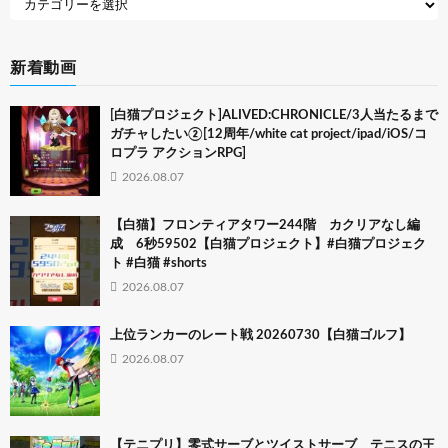
新着動画
[白猫プロジェクト]ALIVED:CHRONICLE/3人当たるまで
ガチャしたい②[12周年/white cat project/ipad/iOS/コ
ロプラ アクションRPG]
2026.08.07
【白猫】フロンティアタワー244階 カクリアなし編
成 6秒59502【白猫プロジェクト】#白猫プロジェク
ト #白猫 #shorts
2026.08.07
上位ランカーのレート戦 20260730【白猫ゴルフ】
2026.08.07
【テニプリ】零式サーブとツイストサーブ テニスの王