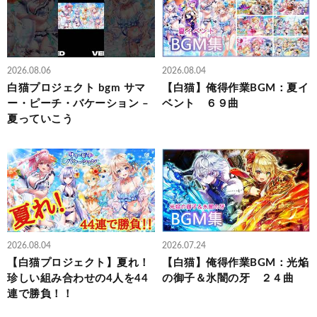
2026.08.06
2026.08.04
白猫プロジェクト bgm サマ
【白猫】俺得作業BGM：夏イ
ー・ピーチ・バケーション –
ベント ６９曲
夏っていこう
2026.08.04
2026.07.24
【白猫プロジェクト】夏れ！
【白猫】俺得作業BGM：光焔
珍しい組み合わせの4人を44
の御子＆氷闇の牙 ２４曲
連で勝負！！