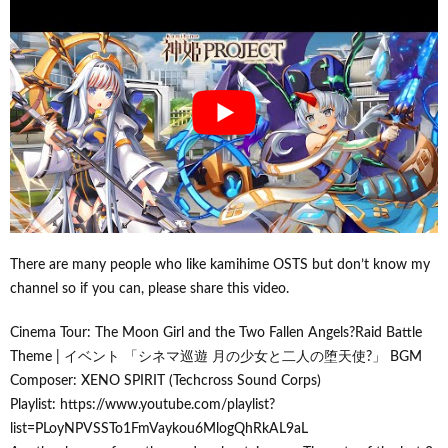
There are many people who like kamihime OSTS but don’t know my
channel so if you can, please share this video.
Cinema Tour: The Moon Girl and the Two Fallen Angels?Raid Battle
Theme | イベント 「シネマ巡遊 月の少女と二人の堕天使?」 BGM
Composer: XENO SPIRIT (Techcross Sound Corps)
Playlist: https://www.youtube.com/playlist?
list=PLoyNPVSSTo1FmVaykou6MlogQhRkAL9aL