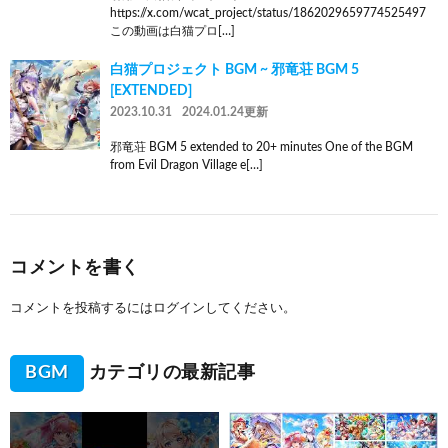
https://x.com/wcat_project/status/1862029659774525497
この動画は白猫プロ[…]
白猫プロジェクト BGM ~ 邪竜荘 BGM 5
[EXTENDED]
2023.10.31
2024.01.24更新
邪竜荘 BGM 5 extended to 20+ minutes One of the BGM
from Evil Dragon Village e[…]
コメントを書く
コメントを投稿するには
ログイン
してください。
BGM
カテゴリの最新記事