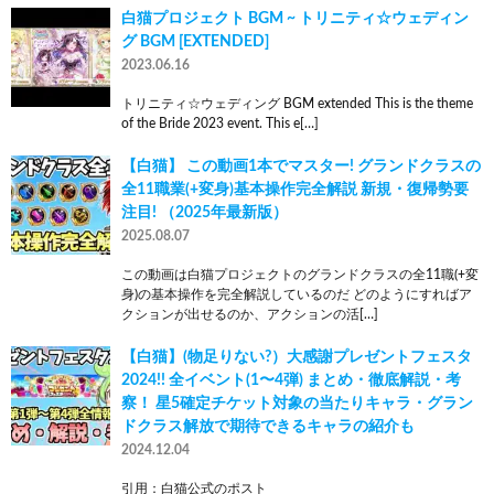
白猫プロジェクト BGM ~ トリニティ☆ウェディン
グ BGM [EXTENDED]
2023.06.16
トリニティ☆ウェディング BGM extended This is the theme
of the Bride 2023 event. This e[…]
【白猫】 この動画1本でマスター! グランドクラスの
全11職業(+変身)基本操作完全解説 新規・復帰勢要
注目! （2025年最新版）
2025.08.07
この動画は白猫プロジェクトのグランドクラスの全11職(+変
身)の基本操作を完全解説しているのだ どのようにすればア
クションが出せるのか、アクションの活[…]
【白猫】(物足りない?）大感謝プレゼントフェスタ
2024!! 全イベント(1〜4弾) まとめ・徹底解説・考
察！ 星5確定チケット対象の当たりキャラ・グラン
ドクラス解放で期待できるキャラの紹介も
2024.12.04
引用：白猫公式のポスト