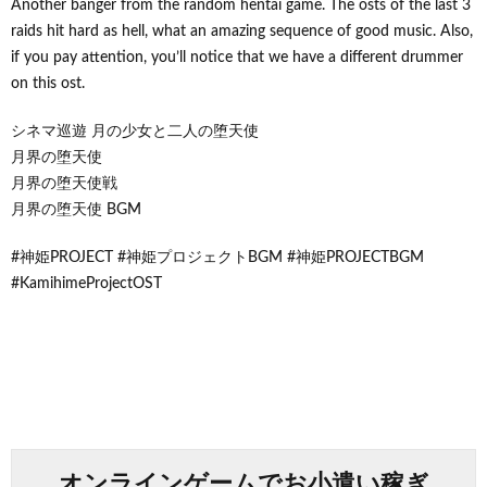
Another banger from the random hentai game. The osts of the last 3
raids hit hard as hell, what an amazing sequence of good music. Also,
if you pay attention, you’ll notice that we have a different drummer
on this ost.
シネマ巡遊 月の少女と二人の堕天使
月界の堕天使
月界の堕天使戦
月界の堕天使 BGM
#神姫PROJECT #神姫プロジェクトBGM #神姫PROJECTBGM
#KamihimeProjectOST
オンラインゲームでお小遣い稼ぎ