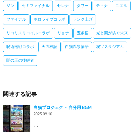
ジン
セミファイナル
セレナ
タワー
ティナ
ニエル
ファイナル
ホロライブコラボ
ランク上げ
リコリスリコイルコラボ
リョナ
五条悟
光と闇が紡ぐ未来
呪術廻戦コラボ
火力検証
白猫温泉物語
秘宝スタジアム
闇の王の後継者
関連する記事
白猫プロジェクト 自分用 BGM
2025.09.10
[…]