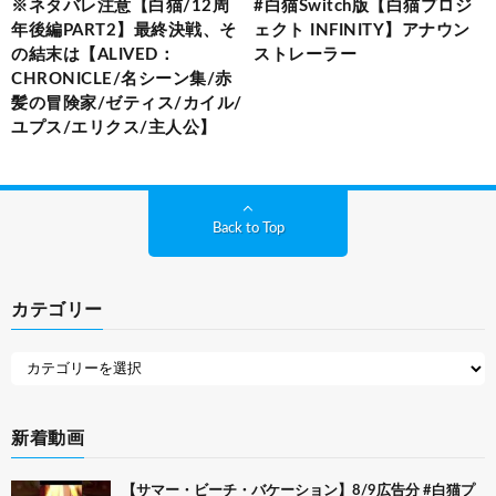
※ネタバレ注意【白猫/12周
#白猫Switch版【白猫プロジ
年後編PART2】最終決戦、そ
ェクト INFINITY】アナウン
の結末は【ALIVED：
ストレーラー
CHRONICLE/名シーン集/赤
髪の冒険家/ゼティス/カイル/
ユプス/エリクス/主人公】
Back to Top
カテゴリー
新着動画
【サマー・ビーチ・バケーション】8/9広告分 #白猫プ