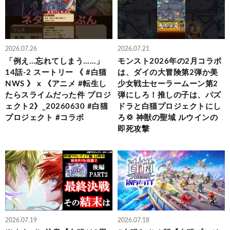
2026.07.26
2026.07.21
「例え…忘れてしまう……」
モンスト2026年の2月コラボ
14話-2 スートリー 《 #白猫
は、ダイの大冒険第2弾か美
NWS 》 x 《アニメ #転生し
少女戦士セーラームーン第2
たらスライムだった件 プロジ
弾にしろ！推しの子は、パズ
ェクト2》_20260630 #白猫
ドラと白猫プロジェクトにし
プロジェクト #コラボ
ろ💢 神獣の聖域 ルウインの
即死攻撃
2026.07.19
2026.07.18