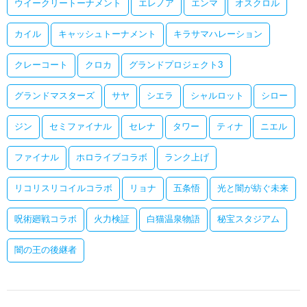
ウイークリートーナメント
エレノア
エンマ
オスクロル
カイル
キャッシュトーナメント
キラサマハレーション
クレーコート
クロカ
グランドプロジェクト3
グランドマスターズ
サヤ
シエラ
シャルロット
シロー
ジン
セミファイナル
セレナ
タワー
ティナ
ニエル
ファイナル
ホロライブコラボ
ランク上げ
リコリスリコイルコラボ
リョナ
五条悟
光と闇が紡ぐ未来
呪術廻戦コラボ
火力検証
白猫温泉物語
秘宝スタジアム
闇の王の後継者