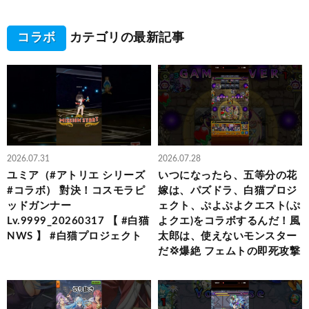
コラボ
カテゴリの最新記事
2026.07.31
2026.07.28
ユミア（#アトリエ シリーズ
いつになったら、五等分の花
#コラボ） 對決！コスモラピ
嫁は、パズドラ、白猫プロジ
ッドガンナー
ェクト、ぷよぷよクエスト(ぷ
Lv.9999_20260317 【 #白猫
よクエ)をコラボするんだ！風
NWS 】 #白猫プロジェクト
太郎は、使えないモンスター
だ💢爆絶 フェムトの即死攻撃