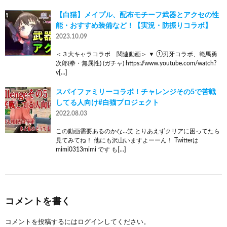
【白猫】メイプル、配布モチーフ武器とアクセの性
能・おすすめ装備など！【実況・防振りコラボ】
2023.10.09
＜３大キャラコラボ 関連動画＞ ▼ ①刃牙コラボ、範馬勇
次郎(拳・無属性) (ガチャ) https://www.youtube.com/watch?
v[…]
スパイファミリーコラボ！チャレンジその5で苦戦
してる人向け#白猫プロジェクト
2022.08.03
この動画需要あるのかな…笑 とりあえずクリアに困ってたら
見てみてね！ 他にも沢山いますよーーん！ Twitterは
mimi0313mimi です も[…]
コメントを書く
コメントを投稿するには
ログイン
してください。