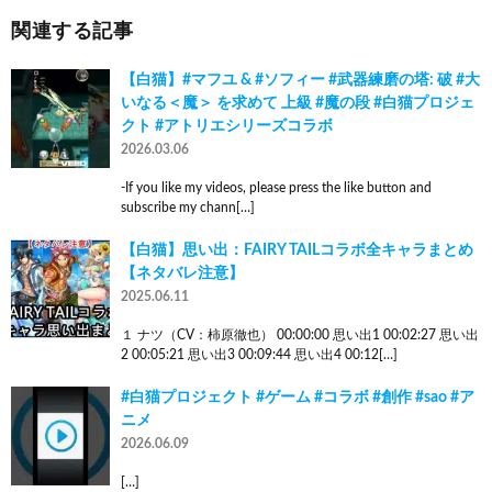
関連する記事
【白猫】#マフユ & #ソフィー #武器練磨の塔: 破 #大
いなる＜魔＞ を求めて 上級 #魔の段 #白猫プロジェ
クト #アトリエシリーズコラボ
2026.03.06
-If you like my videos, please press the like button and
subscribe my chann[…]
【白猫】思い出：FAIRY TAILコラボ全キャラまとめ
【ネタバレ注意】
2025.06.11
１ ナツ（CV：柿原徹也） 00:00:00 思い出1 00:02:27 思い出
2 00:05:21 思い出3 00:09:44 思い出4 00:12[…]
#白猫プロジェクト #ゲーム #コラボ #創作 #sao #ア
ニメ
2026.06.09
[…]