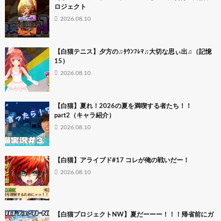
ロジェクト
2026.08.10
【白猫テニス】夕方の♫ﾀｳﾝﾌﾚﾏ♫大切な思ぃ出♫（記憶
15）
2026.08.10
【白猫】夏れ！2026の夏を満喫する者たち！！
part2（キャラ紹介）
2026.08.10
【白猫】アライブド#17 コレが俺の戦いだー！
2026.08.10
【白猫プロジェクトNW】夏だーーー！！！帰省前にガ