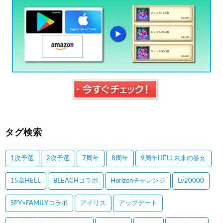
タグ検索
1次予選
2次予選
7周年
8周年
9周年HELL未来の答え
15章HELL
BLEACHコラボ
Horizonチャレンジ
Lv20000
SPY×FAMILYコラボ
アイリス
アップデート