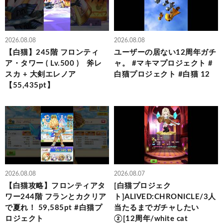
2026.08.08
2026.08.08
【白猫】245階 フロンティ
ユーザーの居ない12周年ガチ
ア・タワー ( Lv.500 ) 斧レ
ャ。 #マキマプロジェクト #
スカ + 大剣エレノア
白猫プロジェクト #白猫 12
【55,435pt】
2026.08.08
2026.08.07
【白猫攻略】フロンティアタ
[白猫プロジェク
ワー244階 フランとカクリア
ト]ALIVED:CHRONICLE/3人
で夏れ！ 59,585pt #白猫プ
当たるまでガチャしたい
ロジェクト
②[12周年/white cat