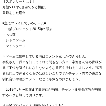
【スポンサーとは？】
月額500円で登録できる機能。
登録をした場合
■主にプレイしているゲーム■
・白猫プロジェクト2015年〜現在
・あつ森
・レトロゲーム
・マインクラフト
※ゲームに集中している時はコメント返しができません。
初見さん・我々を知ってくれて間もない方々・常連さん含め皆様が
見て不快な気持ちにならないような発言や行動をしましょう。視聴
者様同士で仲良くなるのは嬉しいことですがチャット内での過度な
馴れ合いや連投コメントなどにも気をつけましょう。
※2018年5月〜現在まで高評価が消滅、チャンネル登録者数が消滅
するバグと戦っております。
＃白猫プロジェクト #無限討伐クエスト4