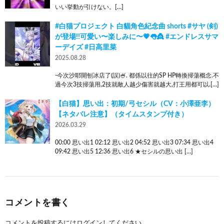
いい挙動が引けない。[…]
#白猫プロジェクト 白貓角色紀念曲 shorts #サヤ (剣)
が登場!!可愛い〜楽しみに〜💗👅👸 #エンドレスサマ
ーデイズ #日高里菜
2025.08.28
-今次沙耶開刨冰店了(誤)🍧. 都係以往的SP HP轉換掃蕩概念.不
過今次3技掃蕩用,2技就敵人越少傷害就越大,打王用都可以.[…]
【白猫】思い出：初期/弓セシル（CV：小澤亜李）
【ネタバレ注意】（タイムスタンプ付き）
2026.03.29
00:00 思い出1 02:12 思い出2 04:52 思い出3 07:34 思い出4
09:42 思い出5 12:36 思い出6 ★セシルの思い出 […]
コメントを書く
コメントを投稿するには
ログイン
してください。