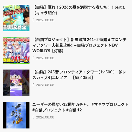
【白猫】夏れ！2026の夏を満喫する者たち！！part１
（キャラ紹介）
2026.08.08
【白猫プロジェクト】新層追加 241~245階🗼フロンテ
ィアタワー🗼初見攻略‼ ～白猫プロジェクト NEW
WORLD’S【灯赫】
2026.08.08
【白猫】245階 フロンティア・タワー ( Lv.500 ) 斧レ
スカ + 大剣エレノア 【55,435pt】
2026.08.08
ユーザーの居ない12周年ガチャ。 #マキマプロジェクト
#白猫プロジェクト #白猫 12
2026.08.08