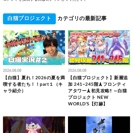
白猫プロジェクト
カテゴリの最新記事
2026.08.08
2026.08.08
【白猫】夏れ！2026の夏を満
【白猫プロジェクト】新層追
喫する者たち！！part１（キ
加 241~245階🗼フロンティ
ャラ紹介）
アタワー🗼初見攻略‼ ～白猫
プロジェクト NEW
WORLD’S【灯赫】