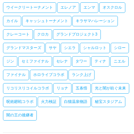
ウイークリートーナメント
エレノア
エンマ
オスクロル
カイル
キャッシュトーナメント
キラサマハレーション
クレーコート
クロカ
グランドプロジェクト3
グランドマスターズ
サヤ
シエラ
シャルロット
シロー
ジン
セミファイナル
セレナ
タワー
ティナ
ニエル
ファイナル
ホロライブコラボ
ランク上げ
リコリスリコイルコラボ
リョナ
五条悟
光と闇が紡ぐ未来
呪術廻戦コラボ
火力検証
白猫温泉物語
秘宝スタジアム
闇の王の後継者