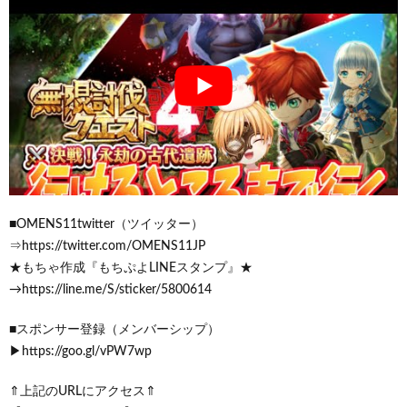
■OMENS11twitter（ツイッター）
⇒https://twitter.com/OMENS11JP
★もちゃ作成『もちぷよLINEスタンプ』★
→https://line.me/S/sticker/5800614
■スポンサー登録（メンバーシップ）
▶https://goo.gl/vPW7wp
⇑上記のURLにアクセス⇑