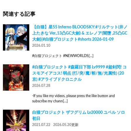
関連する記事
【白猫】星55 Inferno BLOODSKY:#リルテット(井ノ
上たきな Ver.,13凸GC大劍) & エレノア(闇墮 ,25凸GC
大劍)|#白猫プロジェクト#shorts 2026-01-09
2026.01.10
#白猫プロジェクト #NEWWORLDS[…]
#白猫プロジェクト #森羅日下部 Lv9999 #超剣閃! コ
スモアイアコス! 弱点 (打/突/魔/斬/無/光属性) (20
京) #アライブドクロニクル
2026.07.28
-If you like my videos, please press the like button and
subscribe my chann[…]
白猫プロジェクト ザフグリム Lv20000 ユベル ソロ
初日
2021.07.22
2026.05.20更新