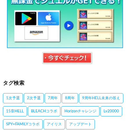
タグ検索
1次予選
2次予選
7周年
8周年
9周年HELL未来の答え
15章HELL
BLEACHコラボ
Horizonチャレンジ
Lv20000
SPY×FAMILYコラボ
アイリス
アップデート