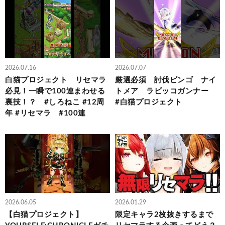
2026.07.16
2026.07.07
白猫プロジェクト リセマラ
厳選必須 討伐ビンゴ ナイ
必見！一瞬で100連まわせる
トメア ラビッコガンナー
裏技！？ #しろねこ #12周
#白猫プロジェクト
年 #リセマラ #100連
2026.06.05
2026.01.29
【白猫プロジェクト】
限定キャラ2枚抜きするまで