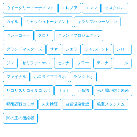
ウイークリートーナメント
エレノア
エンマ
オスクロル
カイル
キャッシュトーナメント
キラサマハレーション
クレーコート
クロカ
グランドプロジェクト3
グランドマスターズ
サヤ
シエラ
シャルロット
シロー
ジン
セミファイナル
セレナ
タワー
ティナ
ニエル
ファイナル
ホロライブコラボ
ランク上げ
リコリスリコイルコラボ
リョナ
五条悟
光と闇が紡ぐ未来
呪術廻戦コラボ
火力検証
白猫温泉物語
秘宝スタジアム
闇の王の後継者