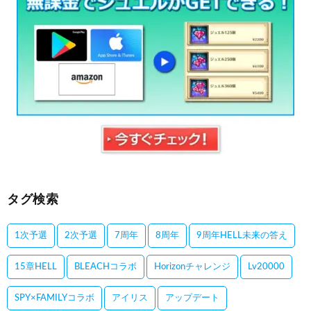
タグ検索
1次予選
2次予選
7周年
8周年
9周年HELL未来の答え
15章HELL
BLEACHコラボ
Horizonチャレンジ
Lv20000
SPY×FAMILYコラボ
アイリス
アップデート