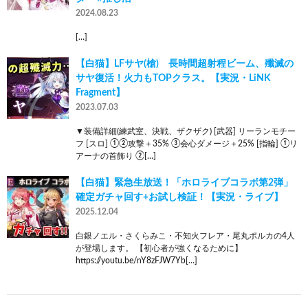
2024.08.23
[…]
【白猫】LFサヤ(槍) 長時間超射程ビーム、殲滅の
サヤ復活！火力もTOPクラス。【実況・LiNK
Fragment】
2023.07.03
▼装備詳細(練武室、決戦、ザクザク) [武器] リーランモチー
フ [スロ] ①②攻撃＋35% ③会心ダメージ＋25% [指輪] ①リ
アーナの首飾り ②[…]
【白猫】緊急生放送！「ホロライブコラボ第2弾」
確定ガチャ回す+お試し検証！【実況・ライブ】
2025.12.04
白銀ノエル・さくらみこ・不知火フレア・尾丸ポルカの4人
が登場します。 【初心者が強くなるために】
https://youtu.be/nY8zFJW7Yb[…]