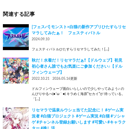
関連する記事
[フェスバ] モンスト×白猫の新作アプリひたすらリセ
マラしてみたぁ！ フェスティバトル
2024.09.10
フェスティバトルひたすらリセマラしてみた！[…]
秋だ！水着だ！リセマラだぁ‼【ドルウェブ】初見
初心者さん誰でもお気楽にご参加ください♪【ドル
フィンウェーブ】
2022.10.21
2026.05.16更新
ドルフィンウェーブ面白いらしいので少しやってみよう♪ の
んびりやるべ(●´ω｀●) キラめく海原”セカイ”が 待っている。
「[…]
リセマラで温泉ルウシェ当てた記念に！ #ゲーム実
況者 #白猫プロジェクト #ゲーム実況 #白猫 #ソシャ
ゲ #チャンネル登録お願いします #可愛い #キャラク
ター #推し活