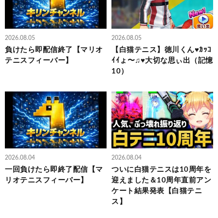
2026.08.05
2026.08.05
負けたら即配信終了【マリオ
【白猫テニス】徳川くん♥ｶｯｺ
テニスフィーバー】
ｲｲょ〜♫♥大切な思ぃ出（記憶
10）
2026.08.04
2026.08.04
一回負けたら即終了配信【マ
ついに白猫テニスは10周年を
リオテニスフィーバー】
迎えました＆10周年直前アン
ケート結果発表【白猫テニ
ス】