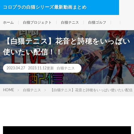
コロプラの白猫シリーズ最新動画まとめ
ホーム
白猫プロジェクト
白猫テニス
白猫ゴルフ
【白猫テニス】花音と詩穂をいっぱい
使いたい配信！！
2023.04.27
2023.11.12更新
白猫テニス
HOME
白猫テニス
【白猫テニス】花音と詩穂をいっぱい使いたい配信