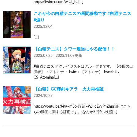
https://twitter.com/wcat_ha[…]
これが今の白猫テニスの瞬間移動です #白猫テニス
#煽り
2025.12.04
[…]
【白猫テニス】タワー適当にやる配信！！
2023.07.25
2023.11.07更新
#白猫テニス ※クレイジストはグループ名です。 【今回の出
演者】 ・アトミナ ・Twitter 【アトミナ】 Tweets by
CS_Atomina[…]
【白猫】GC輝剣キアラ 火力再検証
2024.10.27
https://youtu.be/J4t4km3o-JY?si=WJ_dEyyPhZhprjsH ↑こち
らの動画に関する訂正です。 なんかSP低い状態[…]