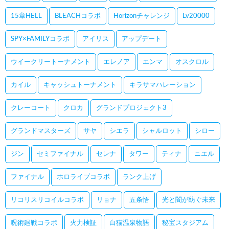
15章HELL
BLEACHコラボ
Horizonチャレンジ
Lv20000
SPY×FAMILYコラボ
アイリス
アップデート
ウイークリートーナメント
エレノア
エンマ
オスクロル
カイル
キャッシュトーナメント
キラサマハレーション
クレーコート
クロカ
グランドプロジェクト3
グランドマスターズ
サヤ
シエラ
シャルロット
シロー
ジン
セミファイナル
セレナ
タワー
ティナ
ニエル
ファイナル
ホロライブコラボ
ランク上げ
リコリスリコイルコラボ
リョナ
五条悟
光と闇が紡ぐ未来
呪術廻戦コラボ
火力検証
白猫温泉物語
秘宝スタジアム