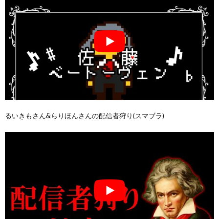
るいきもさん&らりほんさんの配信者狩り(スマブラ)