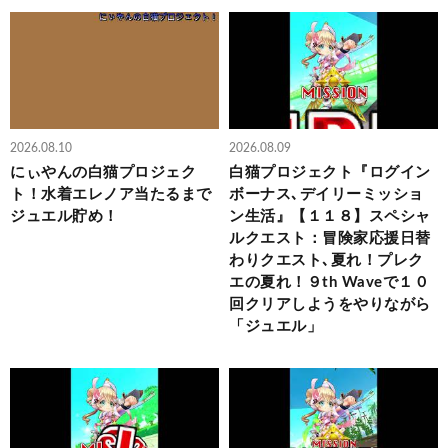
2026.08.10
2026.08.09
にぃやんの白猫プロジェク
白猫プロジェクト『ログイン
ト！水着エレノア当たるまで
ボーナス､デイリーミッショ
ジュエル貯め！
ン生活』【１１８】スペシャ
ルクエスト：冒険家応援日替
わりクエスト､夏れ！プレク
エの夏れ！９th Waveで１０
回クリアしようをやりながら
「ジュエル」