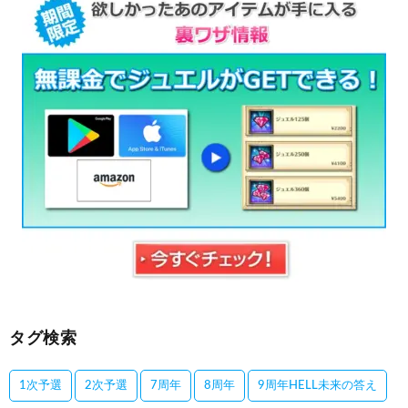
タグ検索
1次予選
2次予選
7周年
8周年
9周年HELL未来の答え