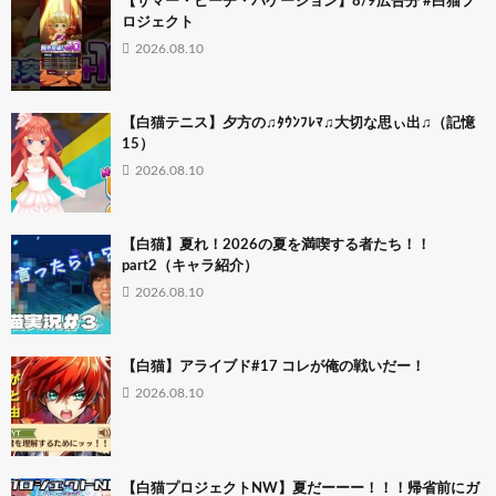
【サマー・ビーチ・バケーション】8/9広告分 #白猫プ
ロジェクト
2026.08.10
【白猫テニス】夕方の♫ﾀｳﾝﾌﾚﾏ♫大切な思ぃ出♫（記憶
15）
2026.08.10
【白猫】夏れ！2026の夏を満喫する者たち！！
part2（キャラ紹介）
2026.08.10
【白猫】アライブド#17 コレが俺の戦いだー！
2026.08.10
【白猫プロジェクトNW】夏だーーー！！！帰省前にガ