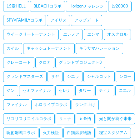
15章HELL
BLEACHコラボ
Horizonチャレンジ
Lv20000
SPY×FAMILYコラボ
アイリス
アップデート
ウイークリートーナメント
エレノア
エンマ
オスクロル
カイル
キャッシュトーナメント
キラサマハレーション
クレーコート
クロカ
グランドプロジェクト3
グランドマスターズ
サヤ
シエラ
シャルロット
シロー
ジン
セミファイナル
セレナ
タワー
ティナ
ニエル
ファイナル
ホロライブコラボ
ランク上げ
リコリスリコイルコラボ
リョナ
五条悟
光と闇が紡ぐ未来
呪術廻戦コラボ
火力検証
白猫温泉物語
秘宝スタジアム