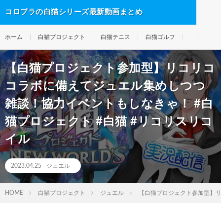
コロプラの白猫シリーズ最新動画まとめ
ホーム
白猫プロジェクト
白猫テニス
白猫ゴルフ
【白猫プロジェクト参加型】リコリコ
コラボに備えてジュエル集めしつつ
雑談！協力イベントもしなきゃ！ #白
猫プロジェクト #白猫 #リコリスリコ
イル
2023.04.25
ジュエル
HOME
白猫プロジェクト
ジュエル
【白猫プロジェクト参加型】リ