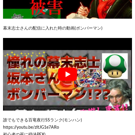
幕末志士さんの配信に入れた時の動画(ボンバーマン)
誰でもできる百竜夜行SSランク(モンハン)
https://youtu.be/zItJG1e7ARo
初心者の死に様(APEX)