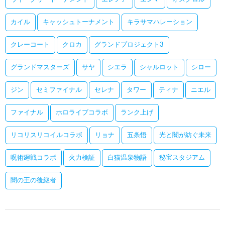
カイル
キャッシュトーナメント
キラサマハレーション
クレーコート
クロカ
グランドプロジェクト3
グランドマスターズ
サヤ
シエラ
シャルロット
シロー
ジン
セミファイナル
セレナ
タワー
ティナ
ニエル
ファイナル
ホロライブコラボ
ランク上げ
リコリスリコイルコラボ
リョナ
五条悟
光と闇が紡ぐ未来
呪術廻戦コラボ
火力検証
白猫温泉物語
秘宝スタジアム
闇の王の後継者