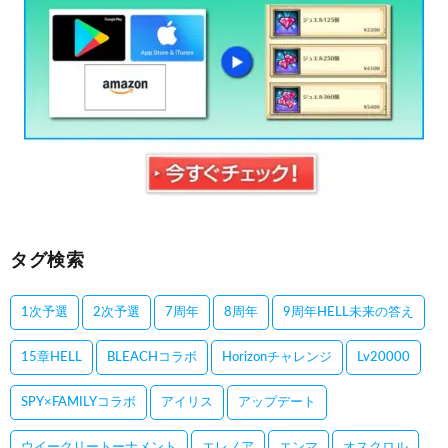
タグ検索
1次予選
2次予選
7周年
8周年
9周年HELL未来の答え
15章HELL
BLEACHコラボ
Horizonチャレンジ
Lv20000
SPY×FAMILYコラボ
アイリス
アップデート
ウイークリートーナメント
エレノア
エンマ
オスクロル