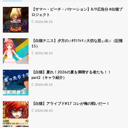
【サマー・ビーチ・バケーション】8/9広告分 #白猫プ
ロジェクト
2026.08.10
【白猫テニス】夕方の♫ﾀｳﾝﾌﾚﾏ♫大切な思ぃ出♫（記憶
15）
2026.08.10
【白猫】夏れ！2026の夏を満喫する者たち！！
part2（キャラ紹介）
2026.08.10
【白猫】アライブド#17 コレが俺の戦いだー！
2026.08.10