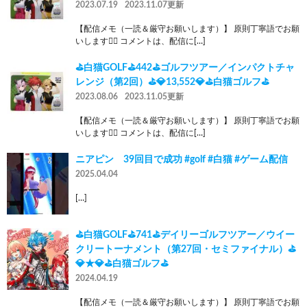
2023.07.19
2023.11.07更新
【配信メモ（一読＆厳守お願いします）】 原則丁寧語でお願
いします🙇‍♂️ コメントは、配信に[…]
⛳白猫GOLF⛳442⛳ゴルフツアー／インパクトチャ
レンジ（第2回）⛳💎13,552💎⛳白猫ゴルフ⛳
2023.08.06
2023.11.05更新
【配信メモ（一読＆厳守お願いします）】 原則丁寧語でお願
いします🙇‍♂️ コメントは、配信に[…]
ニアピン 39回目で成功 #golf #白猫 #ゲーム配信
2025.04.04
[…]
⛳白猫GOLF⛳741⛳デイリーゴルフツアー／ウイー
クリートーナメント（第27回・セミファイナル）⛳
💎★💎⛳白猫ゴルフ⛳
2024.04.19
【配信メモ（一読＆厳守お願いします）】 原則丁寧語でお願