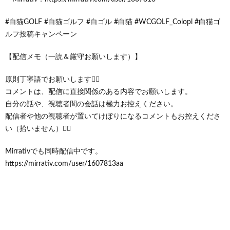
#白猫GOLF #白猫ゴルフ #白ゴル #白猫 #WCGOLF_Colopl #白猫ゴ
ルフ投稿キャンペーン
【配信メモ（一読＆厳守お願いします）】
原則丁寧語でお願いします🙇‍♂️
コメントは、配信に直接関係のある内容でお願いします。
自分の話や、視聴者間の会話は極力お控えください。
配信者や他の視聴者が置いてけぼりになるコメントもお控えくださ
い（拾いません）🙇‍♂️
Mirrativでも同時配信中です。
https://mirrativ.com/user/1607813aa