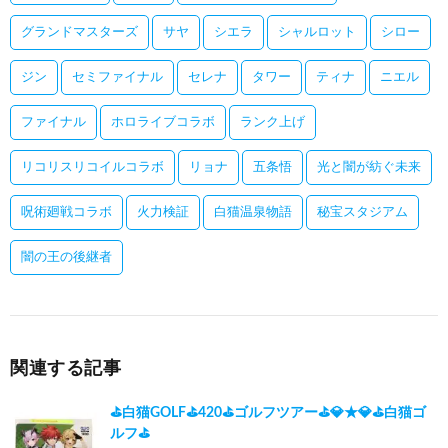
グランドマスターズ
サヤ
シエラ
シャルロット
シロー
ジン
セミファイナル
セレナ
タワー
ティナ
ニエル
ファイナル
ホロライブコラボ
ランク上げ
リコリスリコイルコラボ
リョナ
五条悟
光と闇が紡ぐ未来
呪術廻戦コラボ
火力検証
白猫温泉物語
秘宝スタジアム
闇の王の後継者
関連する記事
⛳白猫GOLF⛳420⛳ゴルフツアー⛳💎★💎⛳白猫ゴ
ルフ⛳