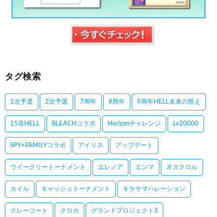
タグ検索
1次予選
2次予選
7周年
8周年
9周年HELL未来の答え
15章HELL
BLEACHコラボ
Horizonチャレンジ
Lv20000
SPY×FAMILYコラボ
アイリス
アップデート
ウイークリートーナメント
エレノア
エンマ
オスクロル
カイル
キャッシュトーナメント
キラサマハレーション
クレーコート
クロカ
グランドプロジェクト3