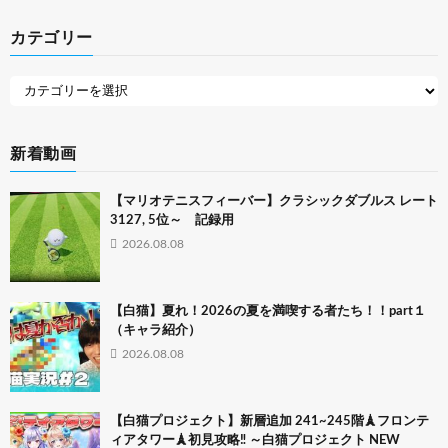
カテゴリー
新着動画
【マリオテニスフィーバー】クラシックダブルス レート
3127, 5位～ 記録用
2026.08.08
【白猫】夏れ！2026の夏を満喫する者たち！！part１
（キャラ紹介）
2026.08.08
【白猫プロジェクト】新層追加 241~245階🗼フロンテ
ィアタワー🗼初見攻略‼ ～白猫プロジェクト NEW