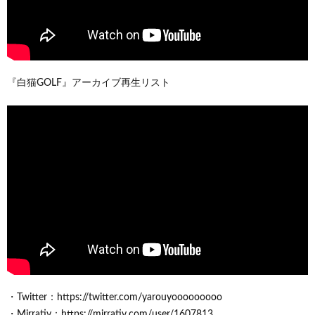
『白猫GOLF』アーカイブ再生リスト
・Twitter：https://twitter.com/yarouyooooooooo
・Mirrativ：https://mirrativ.com/user/1607813