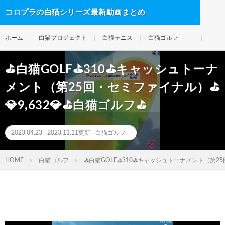
コロプラの白猫シリーズ最新動画まとめ
ホーム
白猫プロジェクト
白猫テニス
白猫ゴルフ
⛳白猫GOLF⛳310⛳キャッシュトーナ
メント（第25回・セミファイナル）⛳
💎9,632💎⛳白猫ゴルフ⛳
2023.04.23
2023.11.11更新
白猫ゴルフ
HOME
白猫ゴルフ
⛳白猫GOLF⛳310⛳キャッシュトーナメント（第25