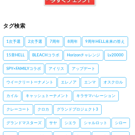
タグ検索
1次予選
2次予選
7周年
8周年
9周年HELL未来の答え
15章HELL
BLEACHコラボ
Horizonチャレンジ
Lv20000
SPY×FAMILYコラボ
アイリス
アップデート
ウイークリートーナメント
エレノア
エンマ
オスクロル
カイル
キャッシュトーナメント
キラサマハレーション
クレーコート
クロカ
グランドプロジェクト3
グランドマスターズ
サヤ
シエラ
シャルロット
シロー