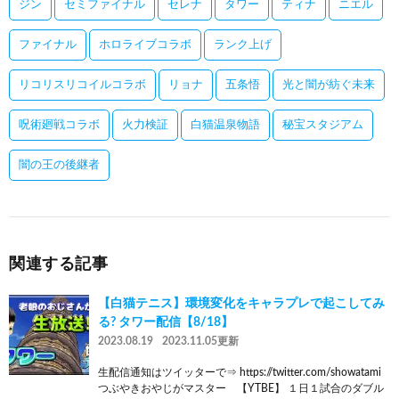
ジン
セミファイナル
セレナ
タワー
ティナ
ニエル
ファイナル
ホロライブコラボ
ランク上げ
リコリスリコイルコラボ
リョナ
五条悟
光と闇が紡ぐ未来
呪術廻戦コラボ
火力検証
白猫温泉物語
秘宝スタジアム
闇の王の後継者
関連する記事
【白猫テニス】環境変化をキャラプレで起こしてみ
る? タワー配信【8/18】
2023.08.19
2023.11.05更新
生配信通知はツイッターで⇒ https://twitter.com/showatami
つぶやきおやじがマスター 【YTBE】 １日１試合のダブル