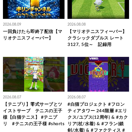
2026.08.09
2026.08.08
一回負けたら即終了配信【マ
【マリオテニスフィーバー】
リオテニスフィーバー】
クラシックダブルス レート
3127, 5位～ 記録用
2026.08.07
2026.08.07
【テニプリ】零式サーブとツ
#白猫プロジェクト #フロン
イストサーブ テニスの王子
ティアタワー 244階層 #エリ
様【白猫テニス】 #テニプ
クス/ユプス(12周年) & #カク
リ #テニスの王子様 #shorts
リア(杖/水着) & #フラン(鎖
剣/水着) & #ファクティス #