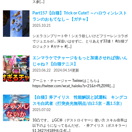
ス参[…]
Part157【白猫】Trick or Cute!! ～ハロウィンレスト
ランのおもてなし～【ガチャ】
2025.10.21
シエラコンプリート中！シエラ欲しいけどフリーレンコラボ
でジュエルが… 深追いはせずに、とりあえず33連！ #白猫プ
ロジェクト #ガチャ #[…]
エンマラケでチャージをもっと加速させれば強いん
じゃね？【白猫テニス】
2023.06.22
2024.04.14更新
アーニャ・チャージャー Twitterはこちら↓
https://twitter.com/wcat_haioku?s=21&t=PLZ09R[…]
【白猫】斧アイリス 性能解説と試運転 キングコ
スモ白武者（打突炎光無弱点/白2.5京・黒1.5京）
2025.07.02
10凸です。 ↓GC斧（デストロイヤー）使い方 スキル倍率は
以下のようになってるんだぜ。 ・斧アイリス（ボスキラー）
S1 342万4189倍/2.4[…]