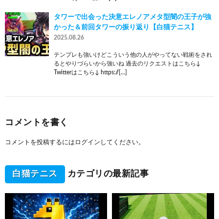
タワーで出会った決意エレノアメタ型闇の王子が強
かった＆前回タワーの振り返り【白猫テニス】
2025.08.26
テンプレも強いけどこういう他の人がやってない戦術をされ
るとやりづらいから強いね 過去のリクエストはこちら↓
Twitterはこちら↓ https://[…]
コメントを書く
コメントを投稿するには
ログイン
してください。
白猫テニス
カテゴリの最新記事