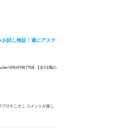
ャ回す+お試し検証！遂にアステ
/nY8zFJW7YbE 【全11職の
ワプロそこそこ コメントが楽し