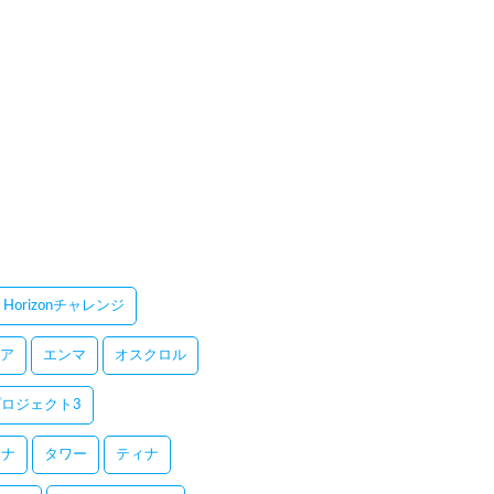
Horizonチャレンジ
ア
エンマ
オスクロル
ロジェクト3
レナ
タワー
ティナ