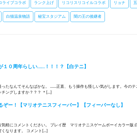
ロライブコラボ
ランク上げ
リコリスリコイルコラボ
リョナ
白猫温泉物語
秘宝スタジアム
闇の王の後継者
が１０周年らしい……！！！？【白テニ】
経ったなんてそんなばかな。 ……正直、もう操作も怪しい気がします。今のテ
チングしますか？？？ ＊[…]
るぞー！【マリオテニスフィーバー】【フィーバーなし】
方気軽にコメントください。 プレイ歴 マリオテニスゲームボーイカラー版 
くなります。 コメント[…]