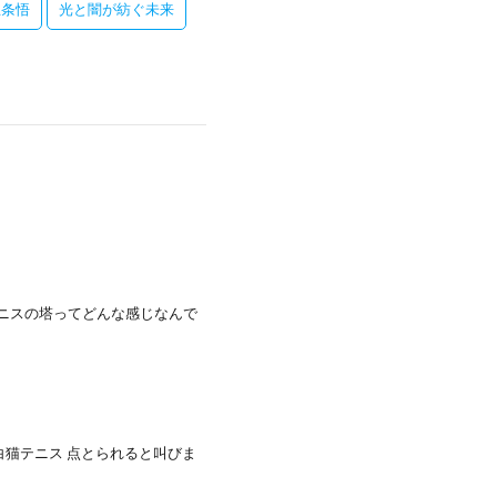
五条悟
光と闇が紡ぐ未来
ニスの塔ってどんな感じなんで
白猫テニス 点とられると叫びま