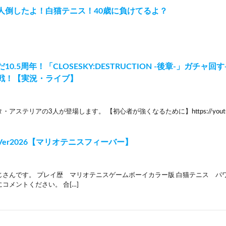
人倒したよ！白猫テニス！40歳に負けてるよ？
10.5周年！「CLOSESKY:DESTRUCTION -後章-」ガチ
戦！【実況・ライブ】
アステリアの3人が登場します。 【初心者が強くなるために】https://youtu.be
er2026【マリオテニスフィーバー】
じさんです。 プレイ歴 マリオテニスゲームボーイカラー版 白猫テニス パ
コメントください。 合[…]