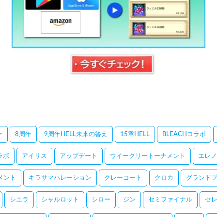
年
8周年
9周年HELL未来の答え
15章HELL
BLEACHコラボ
コラボ
アイリス
アップデート
ウイークリートーナメント
エレノ
メント
キラサマハレーション
クレーコート
クロカ
グランドプ
シエラ
シャルロット
シロー
ジン
セミファイナル
セ