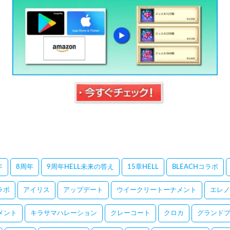
年
8周年
9周年HELL未来の答え
15章HELL
BLEACHコラボ
コラボ
アイリス
アップデート
ウイークリートーナメント
エレノ
メント
キラサマハレーション
クレーコート
クロカ
グランドプ