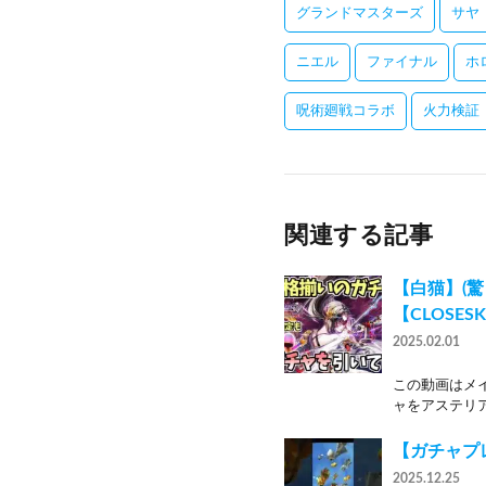
グランドマスターズ
サヤ
ニエル
ファイナル
ホ
呪術廻戦コラボ
火力検証
関連する記事
【白猫】(驚
【CLOSESK
2025.02.01
この動画はメ
ャをアステリア
【ガチャプ
2025.12.25