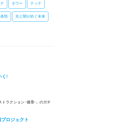
レナ
タワー
ティナ
五条悟
光と闇が紡ぐ未来
く!
トラクション -後章-」のガチ
猫プロジェクト