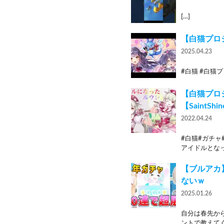
[…]
【白猫プロ
2025.04.23
#白猫 #白猫プ
【白猫プ
【SaintShi
2022.04.24
#白猫#ガチャ
アイドルとなっ
【ブルアカ
ないｗ
2025.01.26
自分は春先か
ントで教えてく