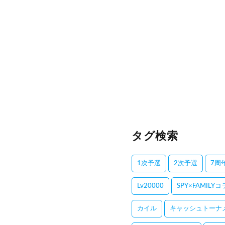
タグ検索
1次予選
2次予選
7周
Lv20000
SPY×FAMILY
カイル
キャッシュトーナ