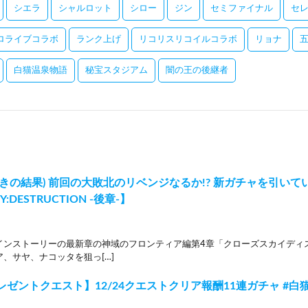
シエラ
シャルロット
シロー
ジン
セミファイナル
セ
ロライブコラボ
ランク上げ
リコリスリコイルコラボ
リョナ
白猫温泉物語
秘宝スタジアム
闇の王の後継者
きの結果) 前回の大敗北のリベンジなるか!? 新ガチャを引いてい
Y:DESTRUCTION -後章-】
インストーリーの最新章の神域のフロンティア編第4章「クローズスカイディス
、サヤ、ナコッタを狙っ[…]
レゼントクエスト】12/24クエストクリア報酬11連ガチャ #白