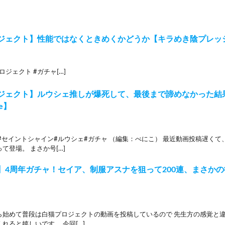
ジェクト】性能ではなくときめくかどうか【キラめき陰プレッ
ロジェクト #ガチャ[…]
ロジェクト】ルウシェ推しが爆死して、最後まで諦めなかった
ne】
#セイントシャイン#ルウシェ#ガチャ （編集：べにこ） 最近動画投稿遅くて
て登場。 まさか号[…]
】4周年ガチャ！セイア、制服アスナを狙って200連、まさか
ら始めて普段は白猫プロジェクトの動画を投稿しているので 先生方の感覚と
れると嬉しいです。 今回[…]