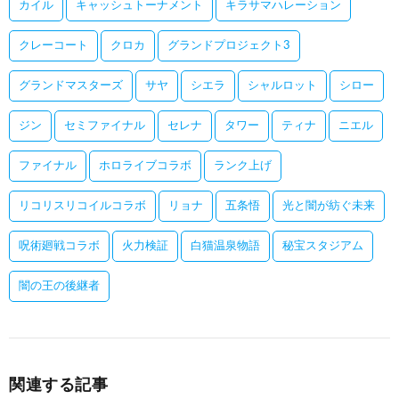
カイル
キャッシュトーナメント
キラサマハレーション
クレーコート
クロカ
グランドプロジェクト3
グランドマスターズ
サヤ
シエラ
シャルロット
シロー
ジン
セミファイナル
セレナ
タワー
ティナ
ニエル
ファイナル
ホロライブコラボ
ランク上げ
リコリスリコイルコラボ
リョナ
五条悟
光と闇が紡ぐ未来
呪術廻戦コラボ
火力検証
白猫温泉物語
秘宝スタジアム
闇の王の後継者
関連する記事