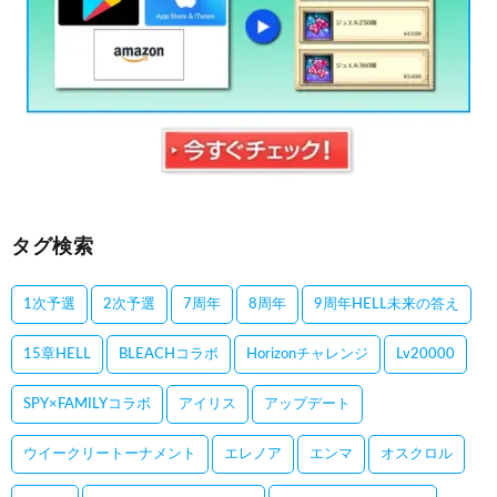
タグ検索
1次予選
2次予選
7周年
8周年
9周年HELL未来の答え
15章HELL
BLEACHコラボ
Horizonチャレンジ
Lv20000
SPY×FAMILYコラボ
アイリス
アップデート
ウイークリートーナメント
エレノア
エンマ
オスクロル