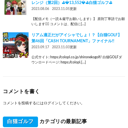
レンジ（第2回）⛳💎13,552💎⛳白猫ゴルフ⛳
2023.08.06
2023.11.05更新
【配信メモ（一読＆厳守お願いします）】 原則丁寧語でお願
いします🙇‍♂️ コメントは、配信に[…]
リアム適正だがアイシャでしょ！？【白猫GOLF】
第46回「CASH TOURNAMENT」ファイナル!!
2023.09.17
2023.11.03更新
公式サイト: https://colopl.co.jp/shironekogolf/ 白猫GOLFダ
ウンロードページ: https://colopl.[…]
コメントを書く
コメントを投稿するには
ログイン
してください。
白猫ゴルフ
カテゴリの最新記事