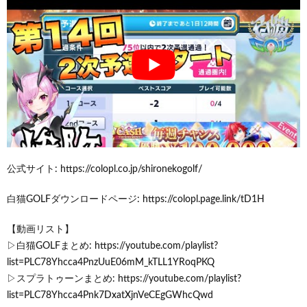
公式サイト: https://colopl.co.jp/shironekogolf/
白猫GOLFダウンロードページ: https://colopl.page.link/tD1H
【動画リスト】
▷白猫GOLFまとめ: https://youtube.com/playlist?
list=PLC78Yhcca4PnzUuE06mM_kTLL1YRoqPKQ
▷スプラトゥーンまとめ: https://youtube.com/playlist?
list=PLC78Yhcca4Pnk7DxatXjnVeCEgGWhcQwd