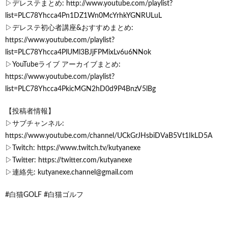
▷デレステまとめ: http://www.youtube.com/playlist?
list=PLC78Yhcca4Pn1DZ1Wn0McYrhkYGNRULuL
▷デレステ初心者講座&おすすめまとめ:
https://www.youtube.com/playlist?
list=PLC78Yhcca4PlUMl3BJjFPMixLv6u6NNok
▷YouTubeライブ アーカイブまとめ:
https://www.youtube.com/playlist?
list=PLC78Yhcca4PkicMGN2hD0d9P4BnzV5lBg
【投稿者情報】
▷サブチャンネル:
https://www.youtube.com/channel/UCkGrJHsbiDVaB5Vt1IkLD5A
▷Twitch: https://www.twitch.tv/kutyanexe
▷Twitter: https://twitter.com/kutyanexe
▷連絡先: kutyanexe.channel@gmail.com
#白猫GOLF #白猫ゴルフ