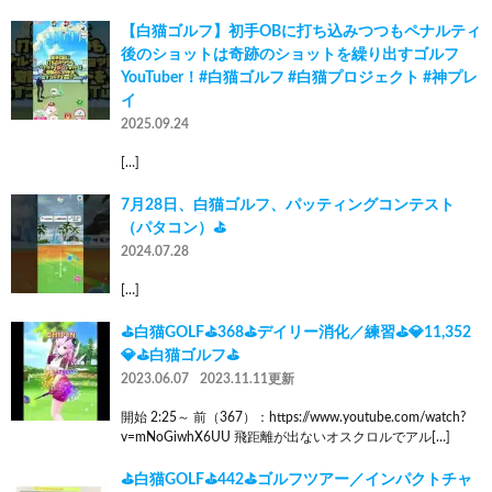
【白猫ゴルフ】初手OBに打ち込みつつもペナルティ
後のショットは奇跡のショットを繰り出すゴルフ
YouTuber！#白猫ゴルフ #白猫プロジェクト #神プレ
イ
2025.09.24
[…]
7月28日、白猫ゴルフ、パッティングコンテスト
（パタコン）⛳️
2024.07.28
[…]
⛳白猫GOLF⛳368⛳デイリー消化／練習⛳💎11,352
💎⛳白猫ゴルフ⛳
2023.06.07
2023.11.11更新
開始 2:25～ 前（367）：https://www.youtube.com/watch?
v=mNoGiwhX6UU 飛距離が出ないオスクロルでアル[…]
⛳白猫GOLF⛳442⛳ゴルフツアー／インパクトチャ