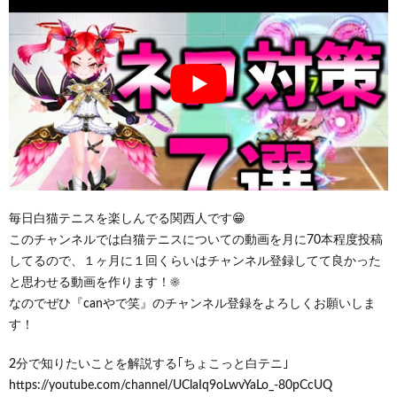
毎日白猫テニスを楽しんでる関西人です😁
このチャンネルでは白猫テニスについての動画を月に70本程度投稿
してるので、１ヶ月に１回くらいはチャンネル登録してて良かった
と思わせる動画を作ります！☀️
なのでぜひ『canやで笑』のチャンネル登録をよろしくお願いしま
す！
2分で知りたいことを解説する｢ちょこっと白テニ｣
https://youtube.com/channel/UClaIq9oLwvYaLo_-80pCcUQ