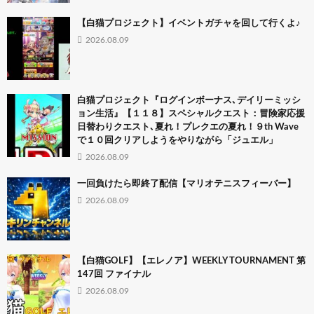
【白猫プロジェクト】イベントガチャを回して行くよ♪
2026.08.09
白猫プロジェクト『ログインボーナス､デイリーミッシ
ョン生活』【１１８】スペシャルクエスト：冒険家応援
日替わりクエスト､夏れ！プレクエの夏れ！９th Wave
で１０回クリアしようをやりながら「ジュエル」
2026.08.09
一回負けたら即終了配信【マリオテニスフィーバー】
2026.08.09
【白猫GOLF】【エレノア】WEEKLY TOURNAMENT 第
147回 ファイナル
2026.08.09