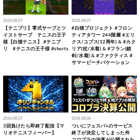
2026.08.07
2026.08.07
【テニプリ】零式サーブとツ
#白猫プロジェクト #フロン
イストサーブ テニスの王子
ティアタワー 244階層 #エリ
様【白猫テニス】 #テニプ
クス/ユプス(12周年) & #カク
リ #テニスの王子様 #shorts
リア(杖/水着) & #フラン(鎖
剣/水着) & #ファクティス #
サマービーチバケーション
2026.08.07
2026.08.06
3回負けたら即終了配信【マ
ついにフェスバ+のサービス
リオテニスフィーバー】
終了が決定してしまった件
コロプラの決算が公開された