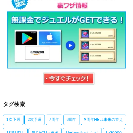
タグ検索
1次予選
2次予選
7周年
8周年
9周年HELL未来の答え