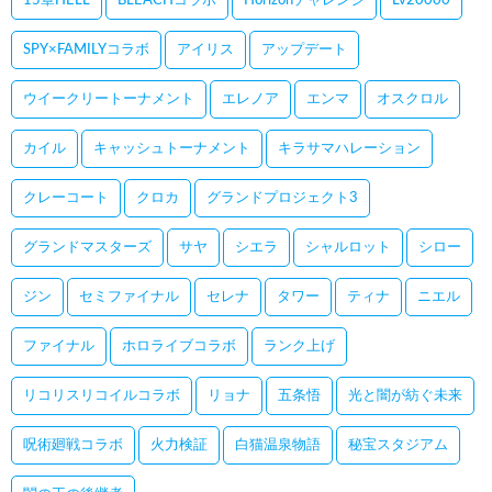
15章HELL
BLEACHコラボ
Horizonチャレンジ
Lv20000
SPY×FAMILYコラボ
アイリス
アップデート
ウイークリートーナメント
エレノア
エンマ
オスクロル
カイル
キャッシュトーナメント
キラサマハレーション
クレーコート
クロカ
グランドプロジェクト3
グランドマスターズ
サヤ
シエラ
シャルロット
シロー
ジン
セミファイナル
セレナ
タワー
ティナ
ニエル
ファイナル
ホロライブコラボ
ランク上げ
リコリスリコイルコラボ
リョナ
五条悟
光と闇が紡ぐ未来
呪術廻戦コラボ
火力検証
白猫温泉物語
秘宝スタジアム