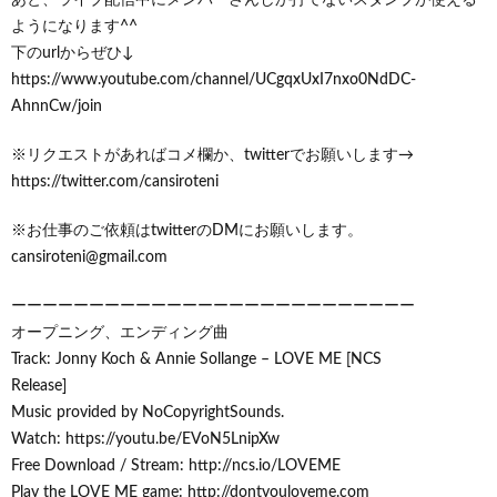
あと、ライブ配信中にメンバーさんしか打てないスタンプが使える
ようになります^^
下のurlからぜひ↓
https://www.youtube.com/channel/UCgqxUxI7nxo0NdDC-
AhnnCw/join
※リクエストがあればコメ欄か、twitterでお願いします→
https://twitter.com/cansiroteni
※お仕事のご依頼はtwitterのDMにお願いします。
cansiroteni@gmail.com
ーーーーーーーーーーーーーーーーーーーーーーーーーー
オープニング、エンディング曲
Track: Jonny Koch & Annie Sollange – LOVE ME [NCS
Release]
Music provided by NoCopyrightSounds.
Watch: https://youtu.be/EVoN5LnipXw
Free Download / Stream: http://ncs.io/LOVEME
Play the LOVE ME game: http://dontyouloveme.com