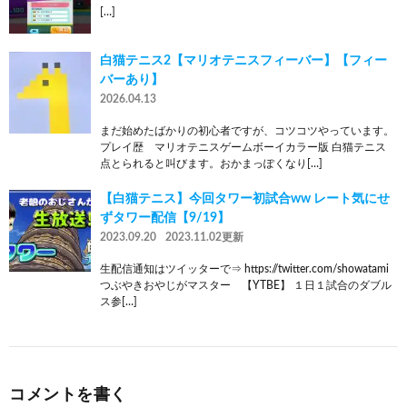
[…]
白猫テニス2【マリオテニスフィーバー】【フィー
バーあり】
2026.04.13
まだ始めたばかりの初心者ですが、コツコツやっています。
プレイ歴 マリオテニスゲームボーイカラー版 白猫テニス
点とられると叫びます。おかまっぽくなり[…]
【白猫テニス】今回タワー初試合ww レート気にせ
ずタワー配信【9/19】
2023.09.20
2023.11.02更新
生配信通知はツイッターで⇒ https://twitter.com/showatami
つぶやきおやじがマスター 【YTBE】 １日１試合のダブル
ス参[…]
コメントを書く