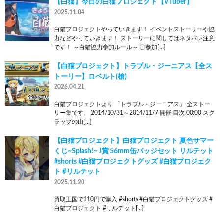
【白猫】今日の白猫プロジェクト【VTuber】
2025.11.04
白猫プロジェクトやっていきます！ イベントストーリーや協
力などやっていきます！ ストーリーに関してはネタバレ注意
です！ ～白猫協力参加ルール～ 〇参加[…]
【白猫プロジェクト】トラブル・ジーニアス【全ス
トーリー】ロベルト(槍)
2026.04.21
白猫プロジェクトより 「トラブル・ジーニアス」 全ストー
リー集です。 2014/10/31～2014/11/7 開催 目次 00:00 スク
ラップの山[…]
【白猫プロジェクト】白猫プロジェクト 夏色サマー
くじ~Splash!~ J賞 56mm缶バッジセット リルテット
#shorts #白猫プロジェクトグッズ #白猫プロジェク
ト #リルテット
2025.11.20
買取王国で110円で購入 #shorts #白猫プロジェクトグッズ #
白猫プロジェクト #リルテット[…]