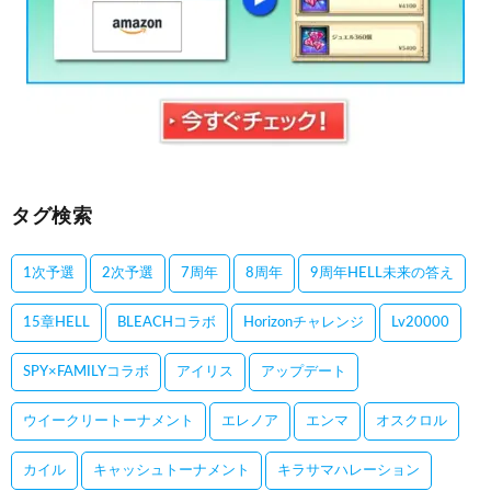
タグ検索
1次予選
2次予選
7周年
8周年
9周年HELL未来の答え
15章HELL
BLEACHコラボ
Horizonチャレンジ
Lv20000
SPY×FAMILYコラボ
アイリス
アップデート
ウイークリートーナメント
エレノア
エンマ
オスクロル
カイル
キャッシュトーナメント
キラサマハレーション