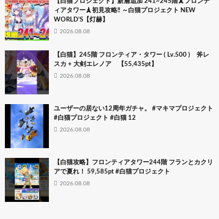
【白猫プロジェクト】新層追加 241~245階🗼フロンテ
ィアタワー🗼初見攻略‼ ～白猫プロジェクト NEW
WORLD’S【灯赫】
2026.08.08
【白猫】245階 フロンティア・タワー ( Lv.500 ) 斧レ
スカ + 大剣エレノア 【55,435pt】
2026.08.08
ユーザーの居ない12周年ガチャ。 #マキマプロジェクト
#白猫プロジェクト #白猫 12
2026.08.08
【白猫攻略】フロンティアタワー244階 フランとカクリ
アで夏れ！ 59,585pt #白猫プロジェクト
2026.08.08