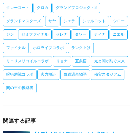
クレーコート
クロカ
グランドプロジェクト3
グランドマスターズ
サヤ
シエラ
シャルロット
シロー
ジン
セミファイナル
セレナ
タワー
ティナ
ニエル
ファイナル
ホロライブコラボ
ランク上げ
リコリスリコイルコラボ
リョナ
五条悟
光と闇が紡ぐ未来
呪術廻戦コラボ
火力検証
白猫温泉物語
秘宝スタジアム
闇の王の後継者
関連する記事