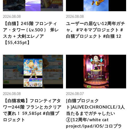
2026.08.08
2026.08.08
【白猫】245階 フロンティ
ユーザーの居ない12周年ガチ
ア・タワー ( Lv.500 ) 斧レ
ャ。 #マキマプロジェクト #
スカ + 大剣エレノア
白猫プロジェクト #白猫 12
【55,435pt】
2026.08.08
2026.08.07
【白猫攻略】フロンティアタ
[白猫プロジェク
ワー244階 フランとカクリア
ト]ALIVED:CHRONICLE/3人
で夏れ！ 59,585pt #白猫プ
当たるまでガチャしたい
ロジェクト
②[12周年/white cat
project/ipad/iOS/コロプラ