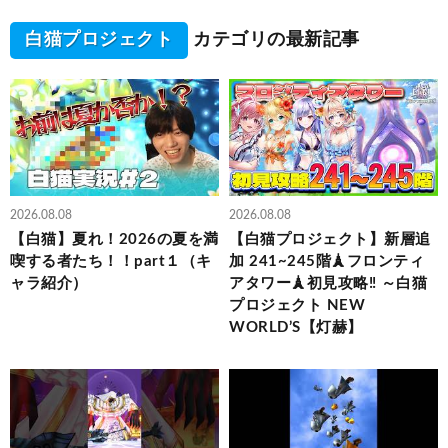
白猫プロジェクト
カテゴリの最新記事
2026.08.08
2026.08.08
【白猫】夏れ！2026の夏を満
【白猫プロジェクト】新層追
喫する者たち！！part１（キ
加 241~245階🗼フロンティ
ャラ紹介）
アタワー🗼初見攻略‼ ～白猫
プロジェクト NEW
WORLD’S【灯赫】