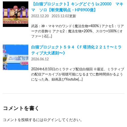
【白猫プロジェクト】キングどぐう Lv.20000 マキ
マ ソロ【斬突魔弱点・HP8900億】
2022.12.20
2023.12.02更新
武器：神・マキマのワンド ( 魔法生物+400% ) アクセ1：リア
ーナの首飾り アクセ2：魔法生物+200%、スロウ+100% ( オ
ファー ) 石[…]
白猫プロジェクト５９４《Ｆ塔消化２２１↑〜ミラ
ティブ大大遅刻〜》
2026.06.12
2026年6月10日のミラティブ配信白猫回 ※最近、ミラティブ
の配信アーカイブが視聴可能になるまでに数時間掛かるよう
になった為、録画及びYoutube[…]
コメントを書く
コメントを投稿するには
ログイン
してください。