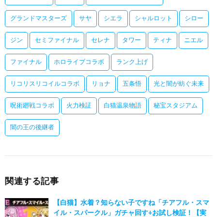
グランドマスターズ
サヤ
シエラ
シャルロット
シロー
ジン
セミファイナル
セレナ
タワー
ティナ
ニエル
ファイナル
ホロライブコラボ
ランク上げ
リコリスリコイルコラボ
リョナ
五条悟
光と闇が紡ぐ未来
呪術廻戦コラボ
火力検証
白猫温泉物語
秘宝スタジアム
闇の王の後継者
関連する記事
【白猫】水着？知らない子ですね「チアフル・スマ
イル・スパークル」ガチャ回す+お試し検証！【実