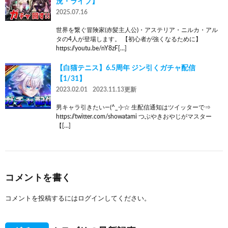
況・ライブ】
2025.07.16
世界を繋ぐ冒険家(赤髪主人公)・アステリア・ニルカ・アル
タの4人が登場します。 【初心者が強くなるために】
https://youtu.be/nY8zF[…]
【白猫テニス】6.5周年 ジン引くガチャ配信
【1/31】
2023.02.01
2023.11.13更新
男キャラ引きたい―(^_-)-☆ 生配信通知はツイッターで⇒
https://twitter.com/showatami つぶやきおやじがマスター
【[…]
コメントを書く
コメントを投稿するには
ログイン
してください。