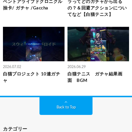
ベントアライブドクロニクル
ラってどのガチャから出る
抽卡/ ガチャ /Gaccha
の？＆回避アクションについ
てなど【白猫テニス】
2026.07.02
2026.06.29
白猫プロジェクト 10連ガチ
白猫テニス ガチャ結果画
ャ
面 BGM
Back to Top
カテゴリー