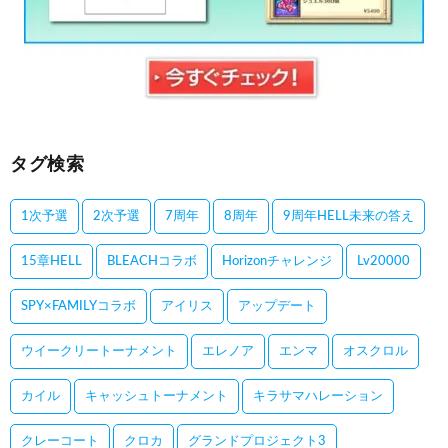
タグ検索
1次予選
2次予選
7周年
8周年
9周年HELL未来の答え
15章HELL
BLEACHコラボ
Horizonチャレンジ
Lv20000
SPY×FAMILYコラボ
アイリス
アップデート
ウイークリートーナメント
エレノア
エンマ
オスクロル
カイル
キャッシュトーナメント
キラサマハレーション
クレーコート
クロカ
グランドプロジェクト3