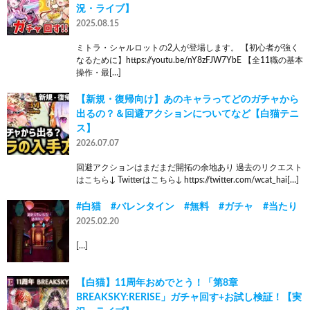
況・ライブ】
2025.08.15
ミトラ・シャルロットの2人が登場します。 【初心者が強く
なるために】https://youtu.be/nY8zFJW7YbE 【全11職の基本
操作・最[…]
【新規・復帰向け】あのキャラってどのガチャから
出るの？＆回避アクションについてなど【白猫テニ
ス】
2026.07.07
回避アクションはまだまだ開拓の余地あり 過去のリクエスト
はこちら↓ Twitterはこちら↓ https://twitter.com/wcat_hai[…]
#白猫 #バレンタイン #無料 #ガチャ #当たり
2025.02.20
[…]
【白猫】11周年おめでとう！「第8章
BREAKSKY:RERISE」ガチャ回す+お試し検証！【実