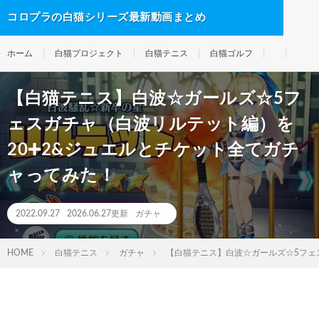
コロプラの白猫シリーズ最新動画まとめ
ホーム
白猫プロジェクト
白猫テニス
白猫ゴルフ
【白猫テニス】白波☆ガールズ☆5フ
ェスガチャ（白波リルテット編）を
20➕2&ジュエルとチケット全てガチ
ャってみた！
2022.09.27
2026.06.27更新
ガチャ
HOME
白猫テニス
ガチャ
【白猫テニス】白波☆ガールズ☆5フェ