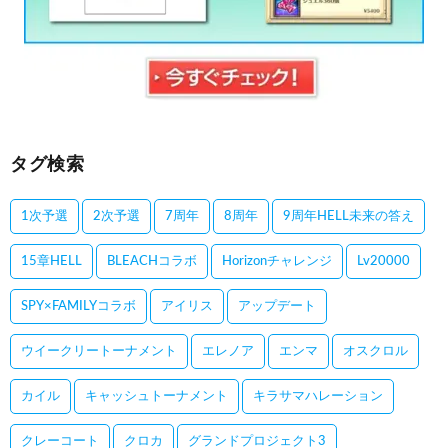
タグ検索
1次予選
2次予選
7周年
8周年
9周年HELL未来の答え
15章HELL
BLEACHコラボ
Horizonチャレンジ
Lv20000
SPY×FAMILYコラボ
アイリス
アップデート
ウイークリートーナメント
エレノア
エンマ
オスクロル
カイル
キャッシュトーナメント
キラサマハレーション
クレーコート
クロカ
グランドプロジェクト3