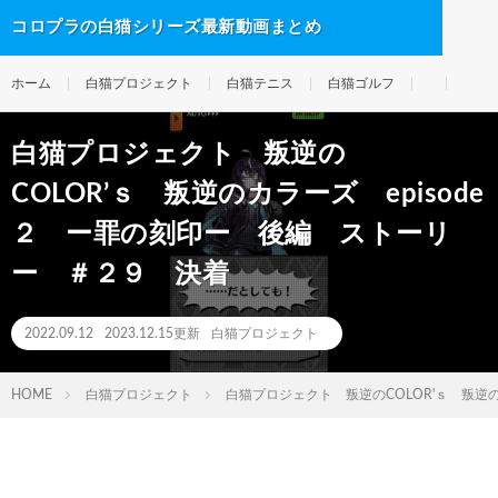
コロプラの白猫シリーズ最新動画まとめ
ホーム
白猫プロジェクト
白猫テニス
白猫ゴルフ
白猫プロジェクト 叛逆の
COLOR’ｓ 叛逆のカラーズ episode
２ ー罪の刻印ー 後編 ストーリ
ー ＃２９ 決着
2022.09.12
2023.12.15更新
白猫プロジェクト
HOME
白猫プロジェクト
白猫プロジェクト 叛逆のCOLOR'ｓ 叛逆