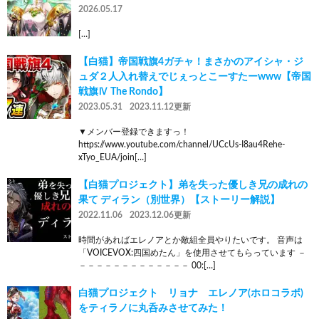
2026.05.17
[…]
【白猫】帝国戦旗4ガチャ！まさかのアイシャ・ジ
ュダ２人入れ替えでじぇっとこーすたーwww【帝国
戦旗Ⅳ The Rondo】
2023.05.31
2023.11.12更新
▼メンバー登録できますっ！
https://www.youtube.com/channel/UCcUs-I8au4Rehe-
xTyo_EUA/join[…]
【白猫プロジェクト】弟を失った優しき兄の成れの
果て ディラン（別世界）【ストーリー解説】
2022.11.06
2023.12.06更新
時間があればエレノアとか敵組全員やりたいです。 音声は
「VOICEVOX:四国めたん」を使用させてもらっています －
－－－－－－－－－－－－－ 00:[…]
白猫プロジェクト リョナ エレノア(ホロコラボ)
をティラノに丸呑みさせてみた！