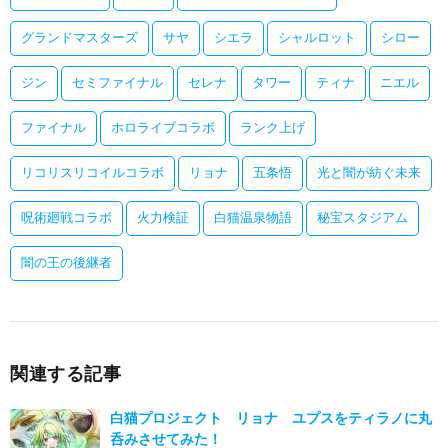
グランドマスターズ
サヤ
シエラ
シャルロット
シロー
ジン
セミファイナル
セレナ
タワー
ティナ
ニエル
ファイナル
ホロライブコラボ
ランク上げ
リコリスリコイルコラボ
リョナ
五条悟
光と闇が紡ぐ未来
呪術廻戦コラボ
火力検証
白猫温泉物語
秘宝スタジアム
闇の王の後継者
関連する記事
白猫プロジェクト リョナ ユプスをティラノに丸
呑みさせてみた！