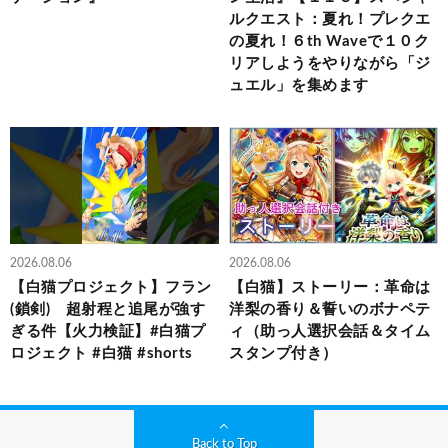
ルクエスト：夏れ！プレクエ
の夏れ！６th Waveで１０ク
リアしようをやりながら「ジ
ュエル」を集めます
2026.08.06
2026.08.06
【白猫プロジェクト】フラン
【白猫】ストーリー：革命は
(鎖剣) 超射程と追尾が強す
洋梨の香り＆誓いのボナペテ
ぎる件【火力検証】#白猫プ
ィ（助っ人選択会話＆タイム
ロジェクト #白猫 #shorts
スタンプ付き）
Back to Top