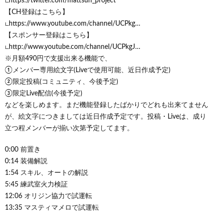
∟https://twitter.com/mattsun_project
【CH登録はこちら】
∟https://www.youtube.com/channel/UCPkg…
【スポンサー登録はこちら】
∟http://www.youtube.com/channel/UCPkgJ…
※月額490円で支援出来る機能で、
①メンバー専用絵文字(Liveで使用可能、近日作成予定)
②限定投稿(コミュニティ、今後予定)
③限定Live配信(今後予定)
などを楽しめます。まだ機能登録したばかりでどれも出来てません
が、絵文字につきましては近日作成予定です。投稿・Liveは、成り
立つ程メンバーが揃い次第予定してます。
0:00 前置き
0:14 装備解説
1:54 スキル、オートの解説
5:45 練武室火力検証
12:06 オリジン協力で試運転
13:35 マスティマメロで試運転