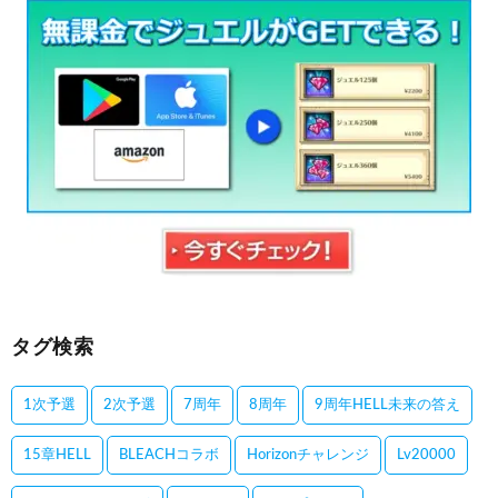
タグ検索
1次予選
2次予選
7周年
8周年
9周年HELL未来の答え
15章HELL
BLEACHコラボ
Horizonチャレンジ
Lv20000