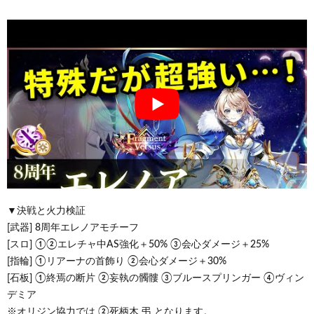
▼決戦と火力検証
[武器] 8周年エレノアモチーフ
[スロ] ①②エレチャ中AS強化＋50% ③会心ダメージ＋25%
[指輪] ①リアーナの首飾り ②会心ダメージ＋30%
[石板] ①終焉の断片 ②妄執の髑髏 ③ブルースプリンガー ④ヴィン
デミア
※オリジン協力では ②死柄木 弔 となります。