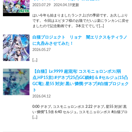
2023.07.29
2024.04.19更新
はい今年も始まりましたランク上げの季節です。お久しぶり
です。 今回はエピタフ様のお陰でだいぶ楽にランカンに戻せ
ましたので記念動画です。 3本立てでして[…]
白猫プロジェクト リョナ 闇エリクスをティラノ
に丸呑みさせてみた！
2026.05.27
[…]
【白猫】Lv.9999 超混沌! コスモニョロンポス(弱
点,HP15京):#デネブ(25凸GC鎖剣) & #セルジュ(15凸
GC竜); 星55 対決! 黒い 憐憫:デネブ|#白猫プロジェク
ト
2026.04.12
0:00 デネブ, コスモニョロンポス 2:22 デネブ, 星55 対決! 黒
い 憐憫*1.5倍 6:40 セルジュ, コスモニョロンポス #白猫プロ
[…]