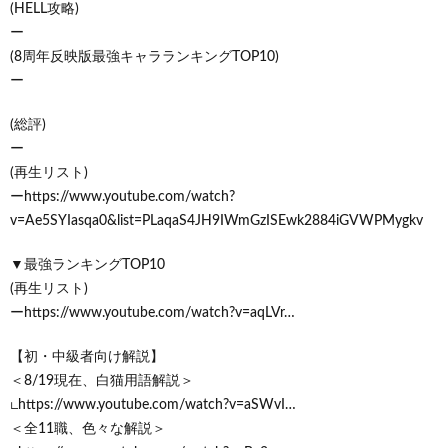
(HELL攻略)
ー
(8周年反映版最強キャラランキングTOP10)
ー
(総評)
ー
(再生リスト)
ーhttps://www.youtube.com/watch?
v=Ae5SYIasqa0&list=PLaqaS4JH9IWmGzISEwk2884iGVWPMygkv
▼最強ランキングTOP10
(再生リスト)
ーhttps://www.youtube.com/watch?v=aqLVr…
【初・中級者向け解説】
＜8/19現在、白猫用語解説＞
∟https://www.youtube.com/watch?v=aSWvI…
＜全11職、色々な解説＞