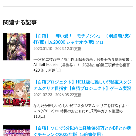
関連する記事
【白猫】 「奪い愛！ モチノシン」 ( 弱点 斬/突/
打/魔）Lv.20000 シャナオウ(竜) ソロ
2023.01.10
2023.12.01更新
-一次的二技命中了就可以上黏著效果，只要王係食黏著效果，
All Hail lelouch （魯魯修）！ -武器能力的第三項係會心傷害
+20 % ，所以[…]
【白猫プロジェクト】HELL級に難しい!?秘宝スタジ
アムクリア目指す【白猫プロジェクト】ゲーム実況
2021.07.23
2026.05.22更新
なんだか難しいらしい秘宝スタジアム クリアを目指すよ～
～ヾ(o´∀｀o)ﾉ✨ 待機のおともに♥ ↓7周年ガチャ絶望の
110[…]
【白猫】ソロで3分以内に経験値60万とかBPとか稼
ぐチャレンジ2023年版（5倍書使用）