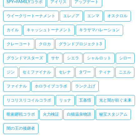
SPY×FAMILYコラボ
アイリス
アップデート
ウイークリートーナメント
エレノア
エンマ
オスクロル
カイル
キャッシュトーナメント
キラサマハレーション
クレーコート
クロカ
グランドプロジェクト3
グランドマスターズ
サヤ
シエラ
シャルロット
シロー
ジン
セミファイナル
セレナ
タワー
ティナ
ニエル
ファイナル
ホロライブコラボ
ランク上げ
リコリスリコイルコラボ
リョナ
五条悟
光と闇が紡ぐ未来
呪術廻戦コラボ
火力検証
白猫温泉物語
秘宝スタジアム
闇の王の後継者