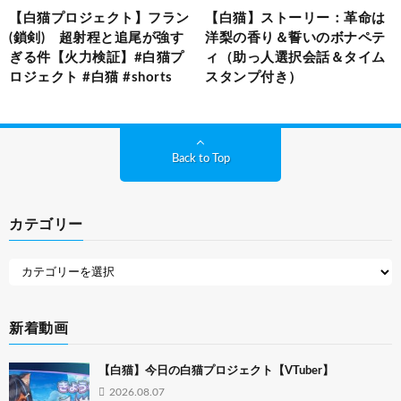
【白猫プロジェクト】フラン
【白猫】ストーリー：革命は
(鎖剣) 超射程と追尾が強す
洋梨の香り＆誓いのボナペテ
ぎる件【火力検証】#白猫プ
ィ（助っ人選択会話＆タイム
ロジェクト #白猫 #shorts
スタンプ付き）
Back to Top
カテゴリー
新着動画
【白猫】今日の白猫プロジェクト【VTuber】
2026.08.07