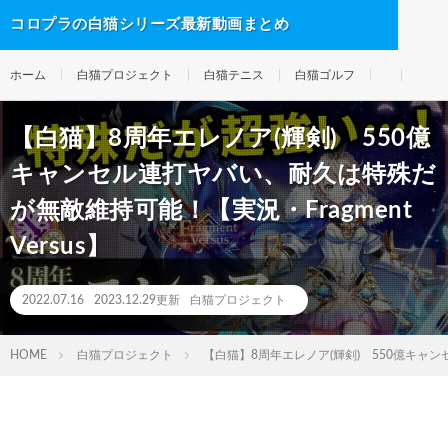
コロプラの白猫シリーズ最新動画まとめ
ホーム
白猫プロジェクト
白猫テニス
白猫ゴルフ
【白猫】8周年エレノア(輝剣) 550億
キャンセル連打ヤバい、耐久は特殊だ
が無敵維持可能！【実況・Fragment
Versus】
2022.07.16
2023.12.29更新
白猫プロジェクト
HOME
白猫プロジェクト
【白猫】8周年エレノア(輝剣) 550億キャンセ