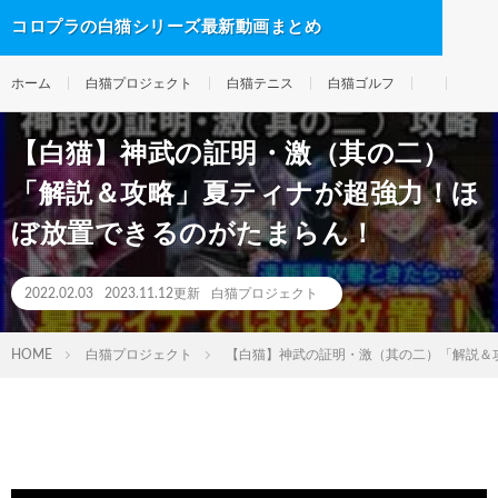
コロプラの白猫シリーズ最新動画まとめ
ホーム
白猫プロジェクト
白猫テニス
白猫ゴルフ
【白猫】神武の証明・激（其の二）
「解説＆攻略」夏ティナが超強力！ほ
ぼ放置できるのがたまらん！
2022.02.03
2023.11.12更新
白猫プロジェクト
HOME
白猫プロジェクト
【白猫】神武の証明・激（其の二）「解説＆