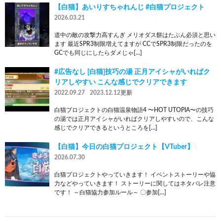
【白猫】あいりすちゃれんじ #白猫プロジェクト
2026.03.21
道中の敵の攻撃力高すんぎ メリオダス餅はたぶん必須と思い
ます 最近SPR3制限増えてますが CCでSPR3制限だったのを
GCでも同じにしたらダメじゃ[…]
#広告なし [白猫]技巧の湯 正月アイシャがいればク
リアしやすい こんな感じでクリアできます
2022.09.27
2023.12.12更新
白猫プロジェクトの白猫温泉物語4 〜HOT UTOPIA〜の技巧
の湯では正月アイシャがいればクリアしやすいので、こんな
感じでクリアできるというところを[…]
【白猫】今日の白猫プロジェクト【VTuber】
2026.07.30
白猫プロジェクトやっていきます！ イベントストーリーや協
力などやっていきます！ ストーリーに関してはネタバレ注意
です！ ～白猫協力参加ルール～ 〇参加[…]