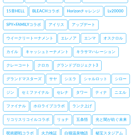
15章HELL
BLEACHコラボ
Horizonチャレンジ
Lv20000
SPY×FAMILYコラボ
アイリス
アップデート
ウイークリートーナメント
エレノア
エンマ
オスクロル
カイル
キャッシュトーナメント
キラサマハレーション
クレーコート
クロカ
グランドプロジェクト3
グランドマスターズ
サヤ
シエラ
シャルロット
シロー
ジン
セミファイナル
セレナ
タワー
ティナ
ニエル
ファイナル
ホロライブコラボ
ランク上げ
リコリスリコイルコラボ
リョナ
五条悟
光と闇が紡ぐ未来
呪術廻戦コラボ
火力検証
白猫温泉物語
秘宝スタジアム