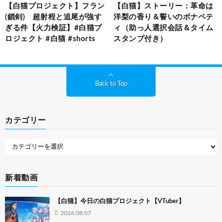
【白猫プロジェクト】フラン
【白猫】ストーリー：革命は
(鎖剣) 超射程と追尾が強す
洋梨の香り＆誓いのボナペテ
ぎる件【火力検証】#白猫プ
ィ（助っ人選択会話＆タイム
ロジェクト #白猫 #shorts
スタンプ付き）
Back to Top
カテゴリー
新着動画
【白猫】今日の白猫プロジェクト【VTuber】
2026.08.07