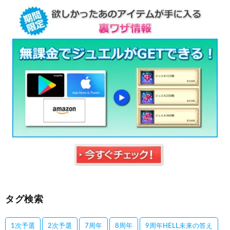
タグ検索
1次予選
2次予選
7周年
8周年
9周年HELL未来の答え